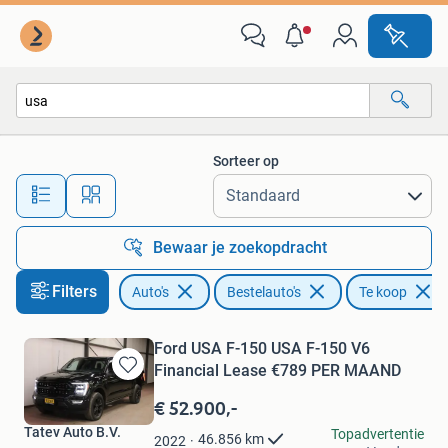
Bestelauto's
Sorteer op
Alle afstanden…
Bewaar je zoekopdracht
Filters
Auto's
Bestelauto's
Te koop
Ford USA F-150 USA F-150 V6
Financial Lease €789 PER MAAND
Bewaren
in
€ 52.900,-
Mijn
Tatev Auto B.V.
Topadvertentie
Favorieten
46.856
km
2022