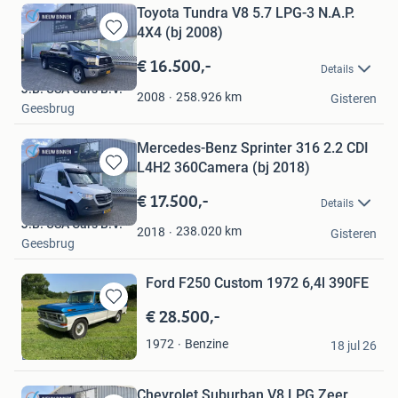
Toyota Tundra V8 5.7 LPG-3 N.A.P.
4X4 (bj 2008)
Bewaren
in
€ 16.500,-
Details
Mijn
J.B. USA Cars B.V.
Favorieten
258.926
km
2008
Gisteren
Geesbrug
Mercedes-Benz Sprinter 316 2.2 CDI
L4H2 360Camera (bj 2018)
Bewaren
in
€ 17.500,-
Details
Mijn
J.B. USA Cars B.V.
Favorieten
238.020
km
2018
Gisteren
Geesbrug
Ford F250 Custom 1972 6,4l 390FE
€ 28.500,-
Bewaren
in
johan vd bergh
Benzine
1972
Mijn
18 jul 26
Dalem
Favorieten
Chevrolet Suburban V8 LPG Zeer