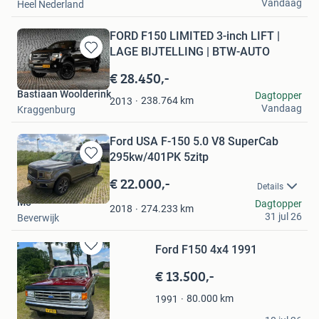
Vandaag
Heel Nederland
FORD F150 LIMITED 3-inch LIFT |
LAGE BIJTELLING | BTW-AUTO
Bewaren
in
€ 28.450,-
Mijn
Bastiaan Woolderink
Dagtopper
Favorieten
238.764
km
2013
Vandaag
Kraggenburg
Ford USA F-150 5.0 V8 SuperCab
295kw/401PK 5zitp
Bewaren
in
€ 22.000,-
Details
Mijn
Mo
Dagtopper
Favorieten
274.233
km
2018
31 jul 26
Beverwijk
Ford F150 4x4 1991
Bewaren
in
€ 13.500,-
Mijn
Favorieten
80.000
km
1991
Hendrikus Jan