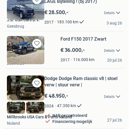
LAGE Bijtelling ! (bj 2017)
Bewaren
in
€ 28.500,-
Details
Mijn
J.B. USA Cars B.V.
Favorieten
183.100
km
2017
3 aug 26
Geesbrug
Ford F150 2017 Zwart
€ 36.000,-
Bewaren
Details
in
Lars Dekens
Mijn
116.000
km
2017
20 jul 26
Zeewolde
Favorieten
Dodge Dodge Ram classic v8 | stoel
verw | stuur verw |
Bewaren
in
€ 48.950,-
Details
Mijn
Favorieten
47.350
km
2024
NAP gecontroleerd
Millbrooks USA Cars & Parts Nuland
27 jul 26
Financiering mogelijk
Nuland