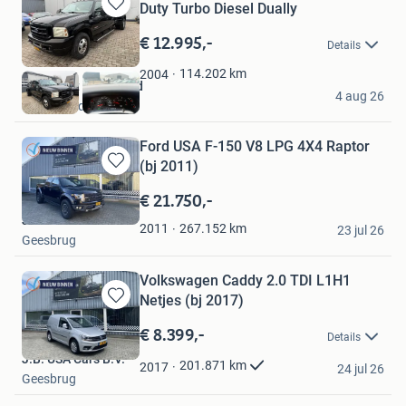
Duty Turbo Diesel Dually
Bewaren
in
€ 12.995,-
Details
Mijn
Favorieten
114.202
km
2004
AutoStunt Nederland
4 aug 26
Ruinerwold
Ford USA F-150 V8 LPG 4X4 Raptor
(bj 2011)
Bewaren
in
€ 21.750,-
Mijn
J.B. USA Cars B.V.
Favorieten
267.152
km
2011
23 jul 26
Geesbrug
Volkswagen Caddy 2.0 TDI L1H1
Netjes (bj 2017)
Bewaren
in
€ 8.399,-
Details
Mijn
J.B. USA Cars B.V.
Favorieten
201.871
km
2017
24 jul 26
Geesbrug