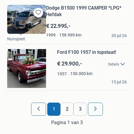
Dodge B1500 1999 CAMPER *LPG*
Hefdak
Bewaren
in
€ 22.995,-
Mijn
The Big 3
Favorieten
158.999
km
1999
30 jul 26
Nunspeet
Bewaren
Ford F100 1957 in topstaat!
in
Mijn
€ 29.900,-
Favorieten
Details
150.000
km
1957
Rutger
15 jul 26
Dalen
1
2
3
Pagina 1 van 3