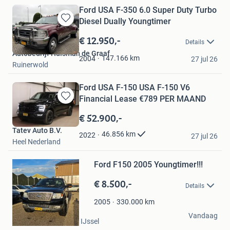
Ford USA F-350 6.0 Super Duty Turbo
Diesel Dually Youngtimer
Bewaren
in
€ 12.950,-
Details
Mijn
Autobedrijf Huisman de Graaf
Favorieten
147.166
km
2004
27 jul 26
Ruinerwold
Ford USA F-150 USA F-150 V6
Financial Lease €789 PER MAAND
Bewaren
in
€ 52.900,-
Mijn
Tatev Auto B.V.
Favorieten
46.856
km
2022
27 jul 26
Heel Nederland
Bewaren
Ford F150 2005 Youngtimer!!!
in
Mijn
€ 8.500,-
Favorieten
Details
330.000
km
2005
Jeta
Vandaag
Nieuwerkerk aan den IJssel