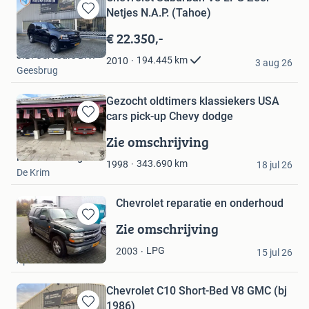
Netjes N.A.P. (Tahoe)
Bewaren
in
€ 22.350,-
Mijn
J.B. USA Cars B.V.
Favorieten
194.445
km
2010
3 aug 26
Geesbrug
Gezocht oldtimers klassiekers USA
cars pick-up Chevy dodge
Bewaren
in
Zie omschrijving
Mijn
Neutel Trading
Favorieten
343.690
km
1998
18 jul 26
De Krim
Chevrolet reparatie en onderhoud
Zie omschrijving
Bewaren
in
rj.merlijn usa cars
LPG
2003
Mijn
15 jul 26
Apeldoorn
Favorieten
Chevrolet C10 Short-Bed V8 GMC (bj
1986)