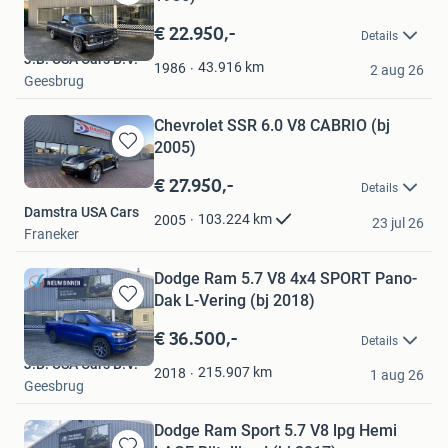
Bewaren
in
€ 22.950,-
Details
Mijn
J.B. USA Cars B.V.
Favorieten
43.916
km
1986
2 aug 26
Geesbrug
Chevrolet SSR 6.0 V8 CABRIO (bj
2005)
Bewaren
in
€ 27.950,-
Details
Mijn
Damstra USA Cars
Favorieten
103.224
km
2005
23 jul 26
Franeker
Dodge Ram 5.7 V8 4x4 SPORT Pano-
Dak L-Vering (bj 2018)
Bewaren
in
€ 36.500,-
Details
Mijn
J.B. USA Cars B.V.
Favorieten
215.907
km
2018
1 aug 26
Geesbrug
Dodge Ram Sport 5.7 V8 lpg Hemi