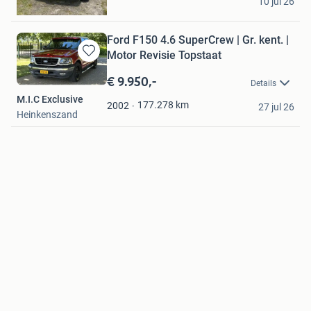
10 jul 26
Tynaarlo
Ford F150 4.6 SuperCrew | Gr. kent. |
Motor Revisie Topstaat
Bewaren
in
€ 9.950,-
Details
Mijn
M.I.C Exclusive
Favorieten
177.278
km
2002
27 jul 26
Heinkenszand