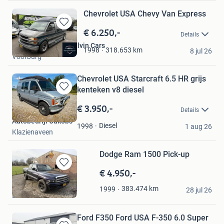
Chevrolet USA Chevy Van Express
€ 6.250,-
Bewaren
Details
in
Autogroothandel Melvin Cars
Mijn
318.653
km
1998
8 jul 26
Voorburg
Favorieten
Chevrolet USA Starcraft 6.5 HR grijs
kenteken v8 diesel
Bewaren
in
€ 3.950,-
Details
Mijn
Autobedrijf Jakobs
Favorieten
Diesel
1998
1 aug 26
Klazienaveen
Dodge Ram 1500 Pick-up
€ 4.950,-
Bewaren
in
Neutel Trading
383.474
km
1999
Mijn
28 jul 26
De Krim
Favorieten
Ford F350 Ford USA F-350 6.0 Super