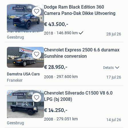
Dodge Ram Black Edition 360
Camera Pano-Dak Dikke Uitvoering
Bewaren
in
€ 43.500,-
Mijn
J.B. USA Cars B.V.
Favorieten
146.890
km
2018
28 jul 26
Geesbrug
Chevrolet Express 2500 6.6 duramax
Sunshine conversion
Bewaren
in
€ 28.950,-
Details
Mijn
Damstra USA Cars
Favorieten
297.600
km
2008
17 jul 26
Franeker
Chevrolet Silverado C1500 V8 6.0
LPG (bj 2008)
Bewaren
in
€ 14.250,-
Mijn
J.B. USA Cars B.V.
Favorieten
279.051
km
2008
14 jul 26
Geesbrug