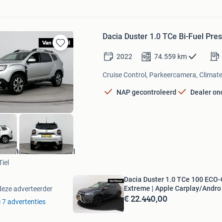
Dacia Duster 1.0 TCe Bi-Fuel Pres
Bewaren
2022
74.559
km
in
Mijn
Cruise Control, Parkeercamera, Climate 
Favorieten
NAP gecontroleerd
Dealer o
Van Mossel Renault Tiel
Tiel
Dacia Duster 1.0 TCe 100 ECO
Extreme | Apple Carplay/Andro
deze adverteerder
€ 22.440,00
e 7 advertenties