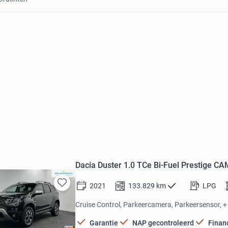
Dacia Duster 1.0 TCe Bi-Fuel Prestige 
2021
133.829
km
LPG
Bewaren
in
Cruise Control, Parkeercamera, Parkeersensor, +
Mijn
Favorieten
Garantie
NAP gecontroleerd
Finan