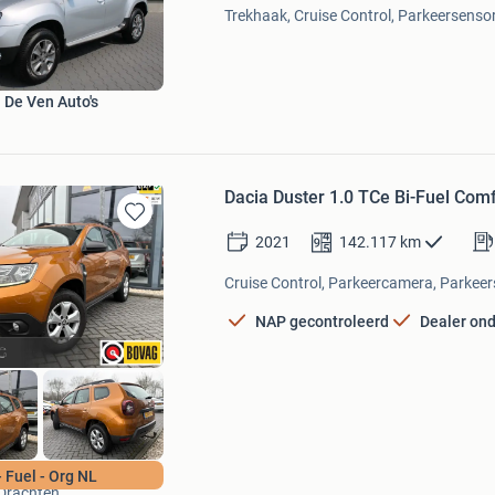
Trekhaak, Cruise Control, Parkeersensor
Mijn
Favorieten
 De Ven Auto's
Dacia Duster 1.0 TCe Bi-Fuel Comf
Bewaren
2021
142.117
km
in
Mijn
Cruise Control, Parkeercamera, Parkeers
Favorieten
NAP gecontroleerd
Dealer on
Auto Q burg
- Fuel - Org NL
Drachten