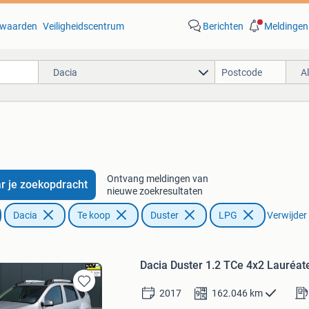
waarden
Veiligheidscentrum
Berichten
Meldingen
Dacia
A
Ontvang meldingen van
r je zoekopdracht
nieuwe zoekresultaten
Dacia
Te koop
Duster
LPG
Verwijder 
Dacia Duster 1.2 TCe 4x2 Lauré
2017
162.046
km
Bewaren
in