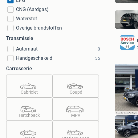
LPG
CNG (Aardgas)
Waterstof
Overige brandstoffen
Transmissie
Automaat
0
Handgeschakeld
35
Carrosserie
Cabriolet
Coupé
Hatchback
MPV