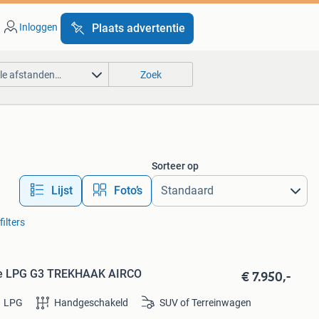
Inloggen
Plaats advertentie
lle afstanden…
Zoek
Sorteer op
Lijst
Foto’s
filters
€ 7.950,-
ate LPG G3 TREKHAAK AIRCO
LPG
Handgeschakeld
SUV of Terreinwagen