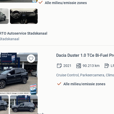
Alle milieu/emissie zones
RTO Autoservice Stadskanaal
Stadskanaal
Dacia Duster 1.0 TCe Bi-Fuel Pr
Bewaren
2021
90.213
km
L
in
Mijn
Cruise Control, Parkeercamera, Clima
Favorieten
Alle milieu/emissie zones