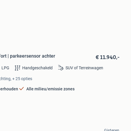
€ 11.940,-
ort | parkeersensor achter
LPG
Handgeschakeld
SUV of Terreinwagen
chting, + 25 opties
derhouden
Alle milieu/emissie zones
Gisteren