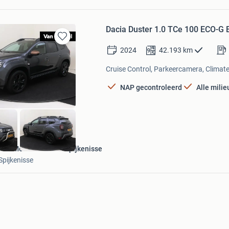
Dacia Duster 1.0 TCe 100 ECO-G 
Bewaren
2024
42.193
km
in
Mijn
Cruise Control, Parkeercamera, Climate 
Favorieten
NAP gecontroleerd
Alle mili
Van Mossel Renault Spijkenisse
Spijkenisse