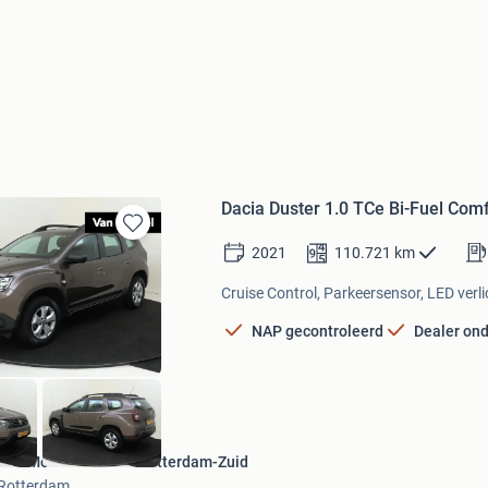
Dacia Duster 1.0 TCe Bi-Fuel Comf
Bewaren
2021
110.721
km
in
Mijn
Cruise Control, Parkeersensor, LED verli
Favorieten
NAP gecontroleerd
Dealer on
Van Mossel Renault Rotterdam-Zuid
Rotterdam