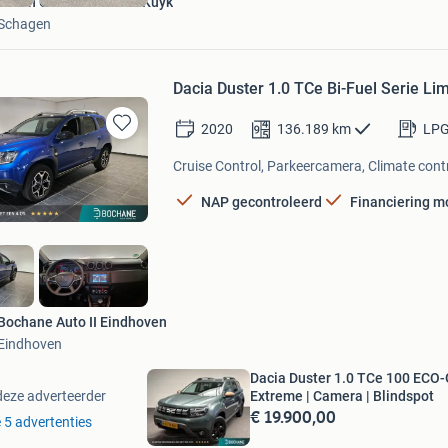
Bosch Car Service Van Kuyk
Schagen
Dacia Duster 1.0 TCe Bi-Fuel Serie Li
2020
136.189
km
LP
Bewaren
in
Cruise Control, Parkeercamera, Climate contr
Mijn
Favorieten
NAP gecontroleerd
Financiering m
Bochane Auto II Eindhoven
Eindhoven
Dacia Duster 1.0 TCe 100 ECO
Extreme | Camera | Blindspot
deze adverteerder
€ 19.900,00
e 5 advertenties