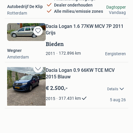
Dealer onderhouden
Autobedrijf De Klip
Dagtopper
Alle milieu/emissie zones
Vandaag
Rotterdam
Dacia Logan 1.6 77KW MCV 7P 2011
Grijs
Bewaren
in
Bieden
Mijn
Wegner
Favorieten
172.896
km
2011
Eergisteren
Amsterdam
Dacia Logan 0.9 66KW TCE MCV
Bewaren
2015 Blauw
in
Mijn
€ 2.500,-
Details
Favorieten
Marcel
317.431
km
2015
5 aug 26
Rotterdam