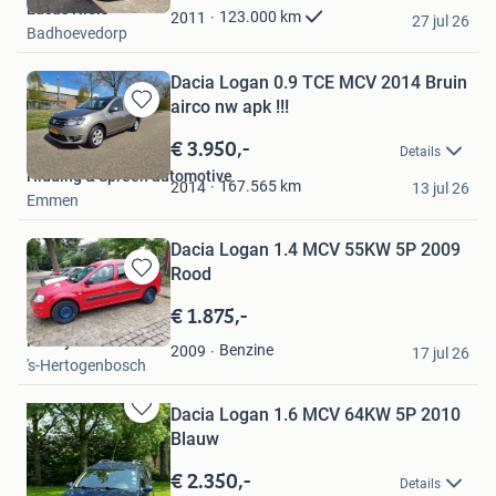
Lucas Niels
Favorieten
123.000
km
2011
27 jul 26
Badhoevedorp
Dacia Logan 0.9 TCE MCV 2014 Bruin
airco nw apk !!!
Bewaren
in
€ 3.950,-
Details
Mijn
Hidding & Spreen automotive
Favorieten
167.565
km
2014
13 jul 26
Emmen
Dacia Logan 1.4 MCV 55KW 5P 2009
Rood
Bewaren
in
€ 1.875,-
Mijn
Henny
Favorieten
Benzine
2009
17 jul 26
's-Hertogenbosch
Dacia Logan 1.6 MCV 64KW 5P 2010
Bewaren
Blauw
in
Mijn
€ 2.350,-
Details
Favorieten