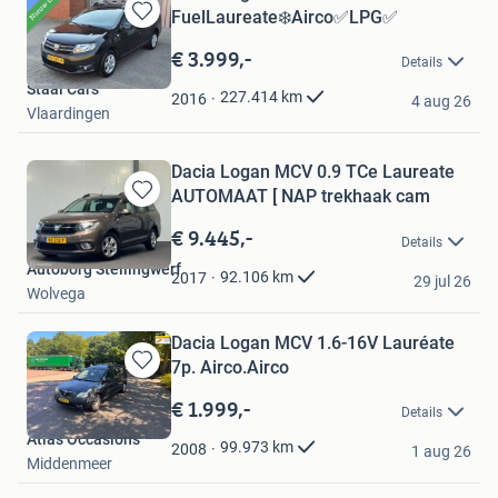
FuelLaureate❄️Airco✅️LPG✅
Bewaren
in
€ 3.999,-
Details
Mijn
Staal Cars
Favorieten
227.414
km
2016
4 aug 26
Vlaardingen
Dacia Logan MCV 0.9 TCe Laureate
AUTOMAAT [ NAP trekhaak cam
Bewaren
in
€ 9.445,-
Details
Mijn
Autoborg Stellingwerf
Favorieten
92.106
km
2017
29 jul 26
Wolvega
Dacia Logan MCV 1.6-16V Lauréate
7p. Airco.Airco
Bewaren
in
€ 1.999,-
Details
Mijn
Atlas Occasions
Favorieten
99.973
km
2008
1 aug 26
Middenmeer