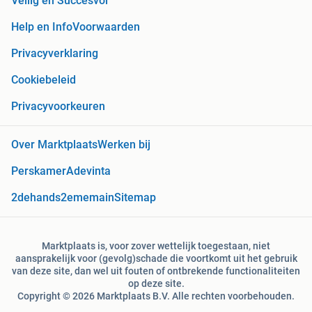
Veilig en Succesvol
Help en Info
Voorwaarden
Privacyverklaring
Cookiebeleid
Privacyvoorkeuren
Over Marktplaats
Werken bij
Perskamer
Adevinta
2dehands
2ememain
Sitemap
Marktplaats is, voor zover wettelijk toegestaan, niet
aansprakelijk voor (gevolg)schade die voortkomt uit het gebruik
van deze site, dan wel uit fouten of ontbrekende functionaliteiten
op deze site.
Copyright © 2026 Marktplaats B.V. Alle rechten voorbehouden.