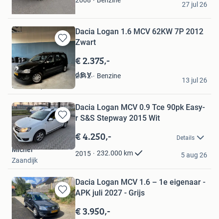
2008
27 jul 26
Leeuwarden
Dacia Logan 1.6 MCV 62KW 7P 2012
Zwart
Bewaren
in
€ 2.375,-
Mijn
Favorieten
Automotive De Waard B.V.
Benzine
2012
13 jul 26
Leiderdorp
Dacia Logan MCV 0.9 Tce 90pk Easy-
r S&S Stepway 2015 Wit
Bewaren
in
€ 4.250,-
Details
Mijn
Michel
Favorieten
232.000
km
2015
5 aug 26
Zaandijk
Dacia Logan MCV 1.6 – 1e eigenaar -
APK juli 2027 - Grijs
Bewaren
in
€ 3.950,-
Mijn