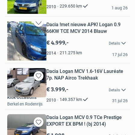
azmp
229.650
km
2010
1 aug 26
Oudheusden
Dacia !met nieuwe APK! Logan 0.9
Bewaren
66KW TCE MCV 2014 Blauw
in
Mijn
€ 4.999,-
Details
Favorieten
Aiden
211.275
km
2014
17 jul 26
Hoogvliet Rotterdam
Dacia Logan MCV 1.6-16V Lauréate
7p. NAP Airco Trekhaak
Bewaren
in
€ 3.999,-
Details
Mijn
Klok Occasions
Favorieten
149.357
km
2010
31 jul 26
Berkel en Rodenrijs
Dacia Logan MCV 0.9 TCe Prestige
EXPORT EX BPM ! (bj 2014)
Bewaren
in