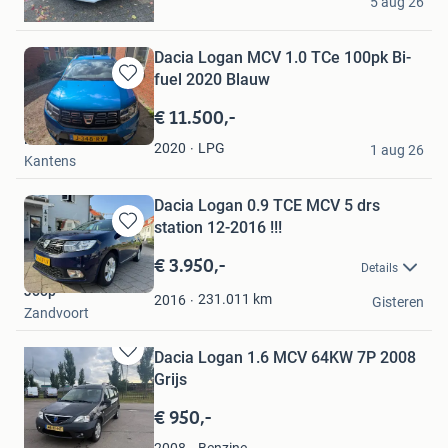
5 aug 26
Rotterdam
Dacia Logan MCV 1.0 TCe 100pk Bi-
fuel 2020 Blauw
Bewaren
in
€ 11.500,-
Mijn
H
Favorieten
LPG
2020
1 aug 26
Kantens
Dacia Logan 0.9 TCE MCV 5 drs
station 12-2016 !!!
Bewaren
in
€ 3.950,-
Details
Mijn
Joop
Favorieten
231.011
km
2016
Gisteren
Zandvoort
Dacia Logan 1.6 MCV 64KW 7P 2008
Bewaren
Grijs
in
Mijn
€ 950,-
Favorieten
joop
Benzine