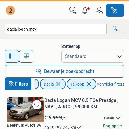
Dacia
Sorteer op
Alle afstanden…
Bewaar je zoekopdracht
Filters
Auto's
Dacia
Te koop
Verwijder filters
Dacia Logan MCV 0.9 TCe Prestige ,
NAVI , AIRCO , 99.000 KM
Bewaren
in
€ 5.999,-
Details
Mijn
Beekhuis Auto's BV
Favorieten
Dagtopper
99.745
km
2015