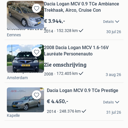
Dacia Logan MCV 0.9 TCe Ambiance
Trekhaak, Airco, Cruise Con
Bewaren
in
€ 3.944,-
Details
Mijn
Grootauto-Van Es B.V.
Favorieten
152.328
km
2014
30 jul 26
Eemnes
2008 Dacia Logan MCV 1.6-16V
Lauréate Personenauto
Bewaren
in
Zie omschrijving
Mijn
Troostwijk Auctions
Favorieten
172.405
km
2008
3 aug 26
Amsterdam
Dacia Logan MCV 0.9 TCe Prestige
€ 4.450,-
Bewaren
Details
in
AVH Auto's
Mijn
248.376
km
2014
31 jul 26
Kapelle
Favorieten