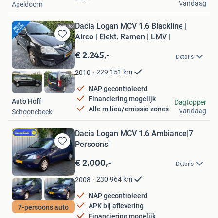
Vandaag
Apeldoorn
Dacia Logan MCV 1.6 Blackline |
Airco | Elekt. Ramen | LMV |
Bewaren
in
€ 2.245,-
Details
Mijn
Favorieten
229.151
km
2010
NAP gecontroleerd
Financiering mogelijk
Auto Hoff
Dagtopper
Alle milieu/emissie zones
Vandaag
Schoonebeek
Dacia Logan MCV 1.6 Ambiance|7
Persoons|
Bewaren
in
€ 2.000,-
Details
Mijn
Favorieten
230.964
km
2008
NAP gecontroleerd
APK bij aflevering
7-persoons auto
Financiering mogelijk