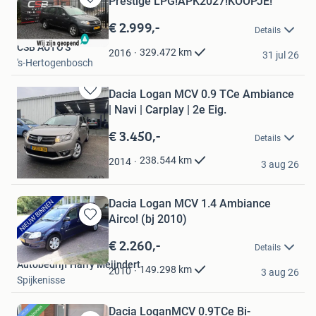
Prestige LPG!APK2027!KOOPJE!
Bewaren
in
€ 2.999,-
Details
Mijn
CSB AUTO'S
Favorieten
329.472
km
2016
31 jul 26
's-Hertogenbosch
Dacia Logan MCV 0.9 TCe Ambiance
Bewaren
| Navi | Carplay | 2e Eig.
in
Mijn
€ 3.450,-
Details
Favorieten
O & D Auto's
238.544
km
2014
3 aug 26
Leeuwarden
Dacia Logan MCV 1.4 Ambiance
Airco! (bj 2010)
Bewaren
in
€ 2.260,-
Details
Mijn
Autobedrijf Harry Meijndert
Favorieten
149.298
km
2010
3 aug 26
Spijkenisse
Dacia LoganMCV 0.9TCe Bi-