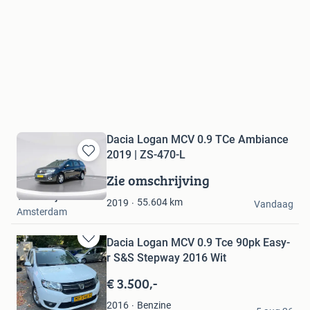
Dacia Logan MCV 0.9 TCe Ambiance
2019 | ZS-470-L
Bewaren
in
Zie omschrijving
Mijn
Troostwijk Auctions
Favorieten
55.604
km
2019
Vandaag
Amsterdam
Dacia Logan MCV 0.9 Tce 90pk Easy-
Bewaren
r S&S Stepway 2016 Wit
in
Mijn
€ 3.500,-
Favorieten
jorgedjack
Benzine
2016