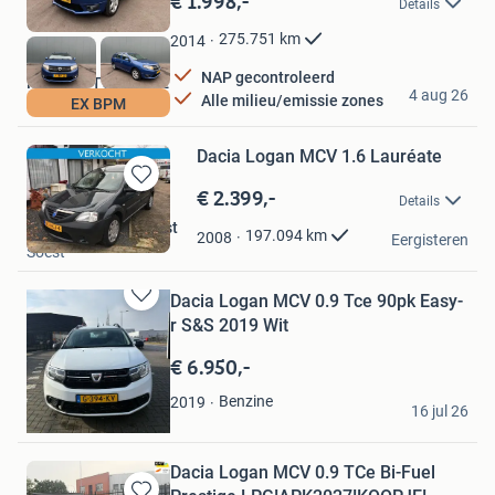
€ 1.998,-
Details
Mijn
Favorieten
275.751
km
2014
NAP gecontroleerd
MESO AUTOMOTIVE
4 aug 26
Alle milieu/emissie zones
EX BPM
Roosendaal
Dacia Logan MCV 1.6 Lauréate
€ 2.399,-
Bewaren
Details
in
ATS auto totaal Soest
Mijn
197.094
km
2008
Eergisteren
Soest
Favorieten
Dacia Logan MCV 0.9 Tce 90pk Easy-
Bewaren
r S&S 2019 Wit
in
Mijn
€ 6.950,-
Favorieten
marc
Benzine
2019
16 jul 26
Arnhem
Dacia Logan MCV 0.9 TCe Bi-Fuel