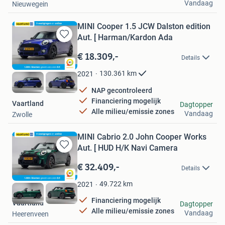
Vandaag
Nieuwegein
MINI Cooper 1.5 JCW Dalston edition
Aut. [ Harman/Kardon Ada
Bewaren
in
€ 18.309,-
Details
Mijn
Favorieten
130.361
km
2021
NAP gecontroleerd
Financiering mogelijk
Vaartland
Dagtopper
Alle milieu/emissie zones
Vandaag
Zwolle
MINI Cabrio 2.0 John Cooper Works
Aut. [ HUD H/K Navi Camera
Bewaren
in
€ 32.409,-
Details
Mijn
Favorieten
49.722
km
2021
Financiering mogelijk
Vaartland
Dagtopper
Alle milieu/emissie zones
Vandaag
Heerenveen