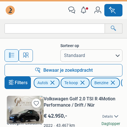
Auto's
Sorteer op
Alle afstanden…
Bewaar je zoekopdracht
Filters
Auto's
Te koop
Benzine
L
Volkswagen Golf 2.0 TSI R 4Motion
Performance / Drift / Nür
Bewaren
in
€ 42.950,-
Details
Mijn
Oudegein Exclusive
Dagtopper
Favorieten
43.467
km
2022