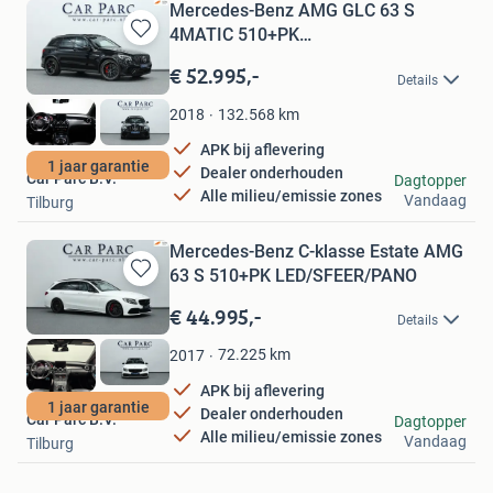
Mercedes-Benz AMG GLC 63 S
4MATIC 510+PK
Bewaren
BTW!/LED/PANO/LEER+
in
€ 52.995,-
Details
Mijn
Favorieten
132.568
km
2018
APK bij aflevering
1 jaar garantie
Dealer onderhouden
Car Parc B.V.
Dagtopper
Alle milieu/emissie zones
Vandaag
Tilburg
Mercedes-Benz C-klasse Estate AMG
63 S 510+PK LED/SFEER/PANO
Bewaren
in
€ 44.995,-
Details
Mijn
Favorieten
72.225
km
2017
APK bij aflevering
1 jaar garantie
Dealer onderhouden
Car Parc B.V.
Dagtopper
Alle milieu/emissie zones
Vandaag
Tilburg