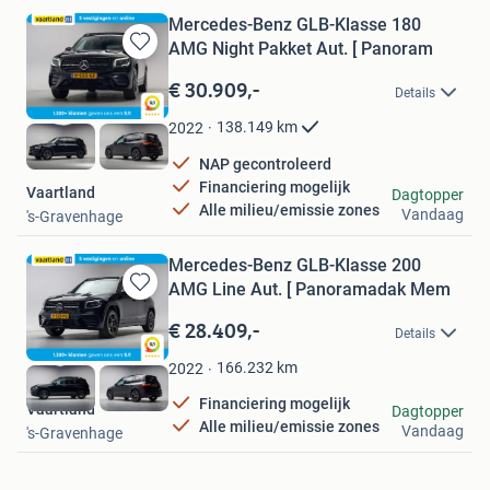
Mercedes-Benz GLB-Klasse 180
AMG Night Pakket Aut. [ Panoram
Bewaren
in
€ 30.909,-
Details
Mijn
Favorieten
138.149
km
2022
NAP gecontroleerd
Financiering mogelijk
Vaartland
Dagtopper
Alle milieu/emissie zones
Vandaag
's-Gravenhage
Mercedes-Benz GLB-Klasse 200
AMG Line Aut. [ Panoramadak Mem
Bewaren
in
€ 28.409,-
Details
Mijn
Favorieten
166.232
km
2022
Financiering mogelijk
Vaartland
Dagtopper
Alle milieu/emissie zones
Vandaag
's-Gravenhage