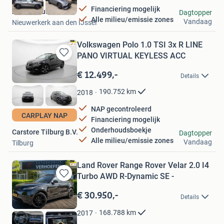
Financiering mogelijk
Autodebruin
Dagtopper
Alle milieu/emissie zones
Vandaag
Nieuwerkerk aan den IJssel
Volkswagen Polo 1.0 TSI 3x R LINE
PANO VIRTUAL KEYLESS ACC
Bewaren
in
€ 12.499,-
Details
Mijn
Favorieten
190.752
km
2018
NAP gecontroleerd
CARPLAY NAP
Financiering mogelijk
Onderhoudsboekje
Carstore Tilburg B.V.
Dagtopper
Alle milieu/emissie zones
Vandaag
Tilburg
Land Rover Range Rover Velar 2.0 I4
Turbo AWD R-Dynamic SE -
Bewaren
in
€ 30.950,-
Details
Mijn
Favorieten
168.788
km
2017