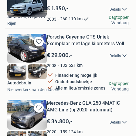
Bewaren
in
€ 1.350,-
Details
Mijn
Autobedrijf Sips B.V.
Favorieten
Dagtopper
260.110
km
2003
Vandaag
Rijen
Porsche Cayenne GTS Uniek
Exemplaar met lage kilometers Voll
Bewaren
in
€ 29.900,-
Details
Mijn
Favorieten
132.521
km
2008
Financiering mogelijk
Onderhoudsboekje
Autodebruin
Dagtopper
Alle milieu/emissie zones
Vandaag
Nieuwerkerk aan den IJssel
Mercedes-Benz GLA 250 4MATIC
AMG Line (bj 2020, automaat)
Bewaren
in
€ 34.800,-
Details
Mijn
Favorieten
159.124
km
2020