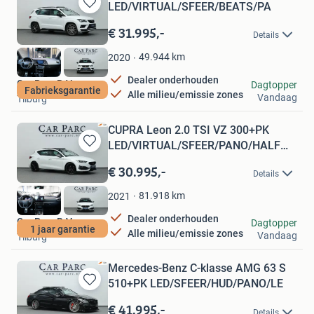
LED/VIRTUAL/SFEER/BEATS/PA
Bewaren
in
€ 31.995,-
Details
Mijn
Favorieten
49.944
km
2020
Dealer onderhouden
Car Parc B.V.
Dagtopper
Fabrieksgarantie
Alle milieu/emissie zones
Vandaag
Tilburg
CUPRA Leon 2.0 TSI VZ 300+PK
LED/VIRTUAL/SFEER/PANO/HALF
Bewaren
LEE
in
€ 30.995,-
Details
Mijn
Favorieten
81.918
km
2021
Dealer onderhouden
Car Parc B.V.
Dagtopper
1 jaar garantie
Alle milieu/emissie zones
Vandaag
Tilburg
Mercedes-Benz C-klasse AMG 63 S
510+PK LED/SFEER/HUD/PANO/LE
Bewaren
in
€ 41.995,-
Details