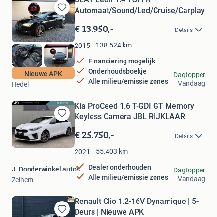
Automaat/Sound/Led/Cruise/Carplay/C
Bewaren
in
€ 13.950,-
Details
Mijn
Favorieten
138.524
km
2015
Financiering mogelijk
Onderhoudsboekje
JWG Automotive
Nieuwe APK
Dagtopper
Alle milieu/emissie zones
Vandaag
Hedel
Kia ProCeed 1.6 T-GDI GT Memory
Keyless Camera JBL RIJKLAAR
Bewaren
in
€ 25.750,-
Details
Mijn
Favorieten
55.403
km
2021
Dealer onderhouden
J. Donderwinkel auto's
Dagtopper
Alle milieu/emissie zones
Vandaag
Zelhem
Renault Clio 1.2-16V Dynamique | 5-
Deurs | Nieuwe APK