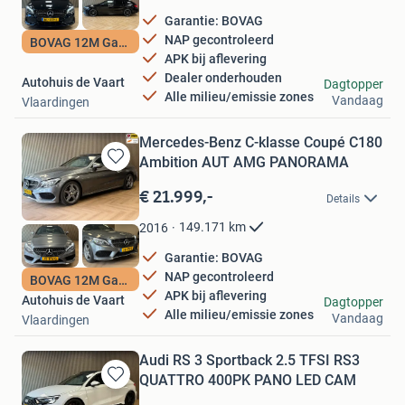
Garantie: BOVAG
NAP gecontroleerd
BOVAG 12M Garantie
APK bij aflevering
Dealer onderhouden
Autohuis de Vaart
Dagtopper
Alle milieu/emissie zones
Vandaag
Vlaardingen
Mercedes-Benz C-klasse Coupé C180
Ambition AUT AMG PANORAMA
Bewaren
in
€ 21.999,-
Details
Mijn
Favorieten
149.171
km
2016
Garantie: BOVAG
NAP gecontroleerd
BOVAG 12M Garantie
APK bij aflevering
Autohuis de Vaart
Dagtopper
Alle milieu/emissie zones
Vandaag
Vlaardingen
Audi RS 3 Sportback 2.5 TFSI RS3
QUATTRO 400PK PANO LED CAM
Bewaren