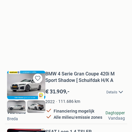
BMW 4 Serie Gran Coupe 420i M
Sport Shadow [ Schuifdak H/K A
Bewaren
in
€ 31.909,-
Details
Mijn
Favorieten
111.686
km
2022
Financiering mogelijk
Vaartland
Dagtopper
Alle milieu/emissie zones
Vandaag
Breda
SEAT Leon 1.4 TSI FR