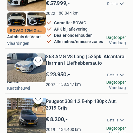
in
€ 57.999,-
Details
Mijn
Favorieten
88.044
km
2022
Garantie: BOVAG
APK bij aflevering
BOVAG 12M Garantie
Dealer onderhouden
Autohuis de Vaart
Dagtopper
Alle milieu/emissie zones
Vandaag
Vlaardingen
S63 AMG V8 Lang | 525pk |Alcantara|
Harman | Liefhebbersauto
Bewaren
in
€ 23.950,-
Details
Mijn
Hasim
Dagtopper
Favorieten
158.347
km
2007
Vandaag
Kaatsheuvel
Peugeot 308 1.2 E-thp 130pk Aut.
Bewaren
2019 Grijs
in
Mijn
€ 8.200,-
Details
Favorieten
Roel
Dagtopper
134.400
km
2019