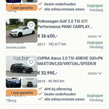
Dealer onderhouden
Car Parc B.V.
Dagtopper
1 jaar garantie
Alle milieu/emissie zones
Vandaag
Tilburg
Volkswagen Golf 2.0 TSI GTI
Performance PANO CARPLAY
Bewaren
HONINGG
in
€ 18.450,-
Details
Mijn
MWB Auto's
Dagtopper
Favorieten
182.677
km
2017
Vandaag
Ammerzoden
CUPRA Ateca 2.0 TSI 4DRIVE 300+PK
MAXTON/LED/VIRTUAL/SFEER/B
Bewaren
in
€ 32.995,-
Details
Mijn
Favorieten
40.965
km
2019
APK bij aflevering
1 jaar garantie
Dealer onderhouden
Car Parc B.V.
Dagtopper
Alle milieu/emissie zones
Vandaag
Tilburg