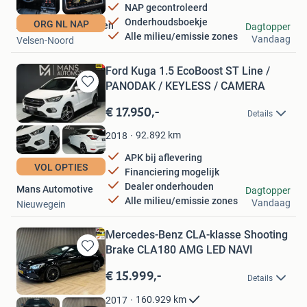
NAP gecontroleerd
Onderhoudsboekje
ORG NL NAP
Autobedrijf Verhoefen
Dagtopper
Alle milieu/emissie zones
Vandaag
Velsen-Noord
Ford Kuga 1.5 EcoBoost ST Line /
PANODAK / KEYLESS / CAMERA
Bewaren
in
€ 17.950,-
Details
Mijn
Favorieten
92.892
km
2018
APK bij aflevering
VOL OPTIES
Financiering mogelijk
Dealer onderhouden
Mans Automotive
Dagtopper
Alle milieu/emissie zones
Vandaag
Nieuwegein
Mercedes-Benz CLA-klasse Shooting
Brake CLA180 AMG LED NAVI
Bewaren
in
€ 15.999,-
Details
Mijn
Favorieten
160.929
km
2017