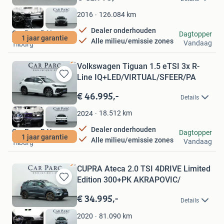
Mijn
Favorieten
126.084
km
2016
Dealer onderhouden
Car Parc B.V.
Dagtopper
1 jaar garantie
Alle milieu/emissie zones
Vandaag
Tilburg
Volkswagen Tiguan 1.5 eTSI 3x R-
Line IQ+LED/VIRTUAL/SFEER/PA
Bewaren
in
€ 46.995,-
Details
Mijn
Favorieten
18.512
km
2024
Dealer onderhouden
Car Parc B.V.
Dagtopper
1 jaar garantie
Alle milieu/emissie zones
Vandaag
Tilburg
CUPRA Ateca 2.0 TSI 4DRIVE Limited
Edition 300+PK AKRAPOVIC/
Bewaren
in
€ 34.995,-
Details
Mijn
Favorieten
81.090
km
2020