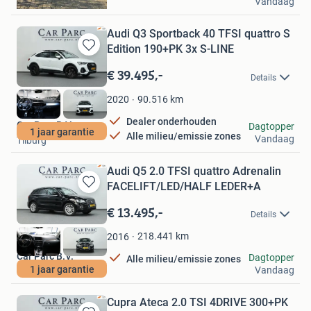
Vandaag
Tilburg
Audi Q3 Sportback 40 TFSI quattro S
Edition 190+PK 3x S-LINE
Bewaren
in
€ 39.495,-
Details
Mijn
Favorieten
90.516
km
2020
Dealer onderhouden
Car Parc B.V.
Dagtopper
1 jaar garantie
Alle milieu/emissie zones
Vandaag
Tilburg
Audi Q5 2.0 TFSI quattro Adrenalin
FACELIFT/LED/HALF LEDER+A
Bewaren
in
€ 13.495,-
Details
Mijn
Favorieten
218.441
km
2016
Car Parc B.V.
Dagtopper
Alle milieu/emissie zones
1 jaar garantie
Vandaag
Tilburg
Cupra Ateca 2.0 TSI 4DRIVE 300+PK