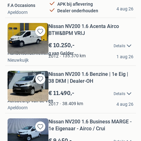
APK bij aflevering
F.A Occasions
4 aug 26
Dealer onderhouden
Apeldoorn
Nissan NV200 1.6 Acenta Airco
BTW&BPM VRIJ
Bewaren
in
€ 10.250,-
Details
Mijn
Handelsonderneming van Gelder
Favorieten
135.370
km
2012
1 aug 26
Nieuwkuijk
Nissan NV200 1.6 Benzine | 1e Eig |
38 DKM | Dealer-OH
Bewaren
in
€ 11.490,-
Details
Mijn
Autobedrijf van de Ven
Favorieten
38.409
km
2017
4 aug 26
Apeldoorn
Nissan NV200 1.6 Business MARGE -
1e Eigenaar - Airco / Crui
Bewaren
in
€ 9.450,-