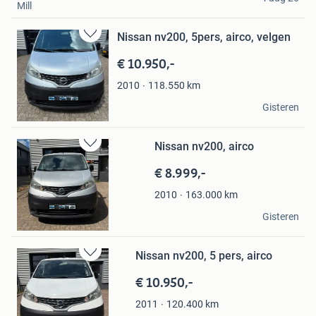
Mill
Nissan nv200, 5pers, airco, velgen
Bewaren
in
€ 10.950,-
Mijn
Favorieten
118.550
km
2010
Autohuis Unique
Gisteren
Apeldoorn
Nissan nv200, airco
Bewaren
in
€ 8.999,-
Mijn
Favorieten
163.000
km
2010
Autohuis Unique
Gisteren
Apeldoorn
Nissan nv200, 5 pers, airco
Bewaren
in
€ 10.950,-
Mijn
Favorieten
120.400
km
2011