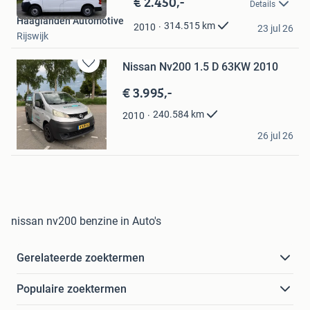
€ 2.450,-
Bewaren
Details
in
Haaglanden Automotive
Mijn
314.515
km
2010
23 jul 26
Rijswijk
Favorieten
Nissan Nv200 1.5 D 63KW 2010
Bewaren
in
€ 3.995,-
Mijn
Favorieten
240.584
km
2010
Phonenerd
26 jul 26
Amsterdam
nissan nv200 benzine in Auto's
Gerelateerde zoektermen
Populaire zoektermen