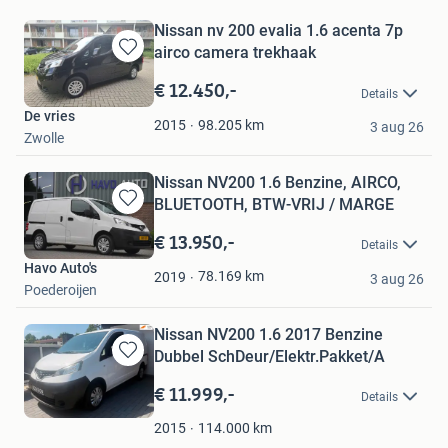
Nissan nv 200 evalia 1.6 acenta 7p
airco camera trekhaak
Bewaren
in
€ 12.450,-
Details
Mijn
De vries
Favorieten
98.205
km
2015
3 aug 26
Zwolle
Nissan NV200 1.6 Benzine, AIRCO,
BLUETOOTH, BTW-VRIJ / MARGE
Bewaren
in
€ 13.950,-
Details
Mijn
Havo Auto's
Favorieten
78.169
km
2019
3 aug 26
Poederoijen
Nissan NV200 1.6 2017 Benzine
Dubbel SchDeur/Elektr.Pakket/A
Bewaren
in
€ 11.999,-
Details
Mijn
Favorieten
114.000
km
2015