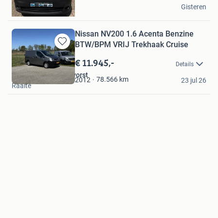
Autohuis Unique
Gisteren
Apeldoorn
Nissan NV200 1.6 Acenta Benzine
BTW/BPM VRIJ Trekhaak Cruise
Bewaren
in
€ 11.945,-
Details
Mijn
Autobedrijf van der vorst
Favorieten
78.566
km
2012
23 jul 26
Raalte