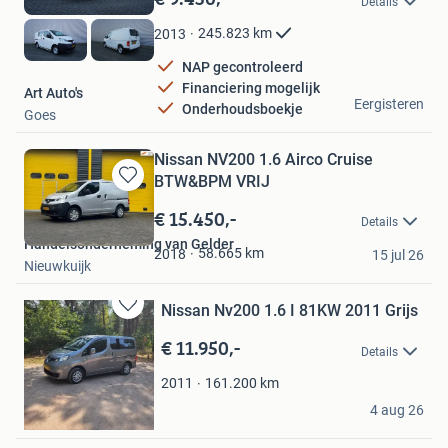
Details
Mijn
Favorieten
245.823
km
2013
NAP gecontroleerd
Financiering mogelijk
Art Auto's
Eergisteren
Onderhoudsboekje
Goes
Nissan NV200 1.6 Airco Cruise
BTW&BPM VRIJ
Bewaren
in
€ 15.450,-
Details
Mijn
Handelsonderneming van Gelder
Favorieten
58.665
km
2018
15 jul 26
Nieuwkuijk
Nissan Nv200 1.6 I 81KW 2011 Grijs
Bewaren
in
€ 11.950,-
Details
Mijn
Favorieten
161.200
km
2011
Pieter
4 aug 26
Garderen