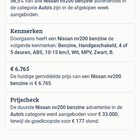
56,5%
van alle
Nissan nv200 benzine
advertenties in
de categorie
Auto's
zijn in de afgelopen week
aangeboden.
Kenmerken
Doorgaans heeft een
Nissan nv200 benzine
de
volgende kenmerken:
Benzine, Handgeschakeld, 4 of
5 deuren, ABS, 10-15 km/l, Wit, MPV, Zwart, B.
€ 6.765
De huidige gemiddelde prijs van een
Nissan nv200
benzine
is
€ 6.765
.
Prijscheck
De duurste
Nissan nv200 benzine
advertentie in de
Auto's
categorie werd aangeboden voor
€ 33.000
,
terwijl de goedkoopste voor
€ 177
stond.