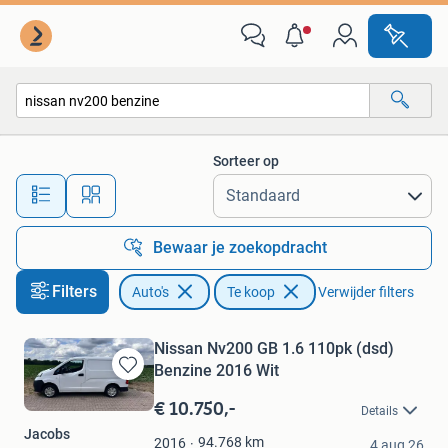
Auto's
Sorteer op
Alle afstanden…
Bewaar je zoekopdracht
Filters
Auto's
Te koop
Verwijder filters
Nissan Nv200 GB 1.6 110pk (dsd)
Benzine 2016 Wit
Bewaren
in
€ 10.750,-
Details
Mijn
Jacobs
Favorieten
94.768
km
2016
4 aug 26