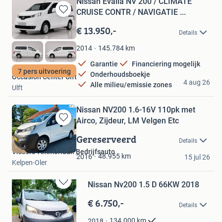
Nissan Evalia NV 200 / CLIMATE
CRUISE CONTR / NAVIGATIE ...
Bewaren
in
€ 13.950,-
Details
Mijn
Favorieten
145.784
km
2014
Garantie
Financiering mogelijk
7 pers uitvoering
Onderhoudsboekje
Occasion Center Ulft
4 aug 26
Alle milieu/emissie zones
Ulft
Nissan NV200 1.6-16V 110pk met
Airco, Zijdeur, LM Velgen Etc
Bewaren
in
Gereserveerd
Details
Mijn
Vissers-Ammerlaan Bedrijfsauto
Favorieten
48.955
km
2016
15 jul 26
Kelpen-Oler
Nissan Nv200 1.5 D 66KW 2018
Bewaren
in
€ 6.750,-
Details
Mijn
Favorieten
134.000
km
2018