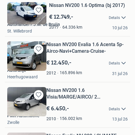
Nissan NV200 1.6 Optima (bj 2017)
€ 12.749,-
Bewaren
Details
in
Autohandel F.J.M. de Bruijn
Mijn
64.336
km
2017
10 jul 26
St. Willebrord
Favorieten
Nissan NV200 Evalia 1.6 Acenta 5p-
Airco-Navi+Camera-Cruise-
Bewaren
in
€ 12.450,-
Details
Mijn
Autoranje
Favorieten
165.896
km
2012
31 jul 26
Heerhugowaard
Nissan NV200 1.6
Visia/MARGE/AIRCO/ 2
Bewaren
xSCHUIFDEUR
in
€ 6.450,-
Details
Mijn
PMR Automotive
Favorieten
156.002
km
2010
13 jul 26
Zwolle