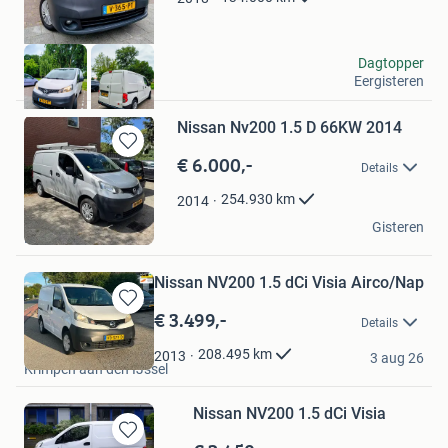
Jam
Dagtopper
Eergisteren
Zaandam
Nissan Nv200 1.5 D 66KW 2014
€ 6.000,-
Bewaren
Details
in
Mijn
254.930
km
2014
Favorieten
Riko Winter
Gisteren
Baarn
Nissan NV200 1.5 dCi Visia Airco/Nap
€ 3.499,-
Bewaren
Details
in
TopOccasions
Mijn
208.495
km
2013
3 aug 26
Krimpen aan den IJssel
Favorieten
Nissan NV200 1.5 dCi Visia