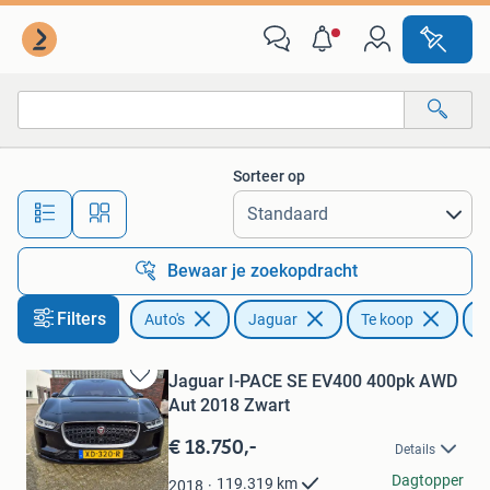
Jaguar
Sorteer op
Alle afstanden…
Bewaar je zoekopdracht
Filters
Auto's
Jaguar
Te koop
I
Jaguar I-PACE SE EV400 400pk AWD
Bewaren
Aut 2018 Zwart
in
Mijn
€ 18.750,-
Details
Favorieten
Rene
Dagtopper
119.319
km
2018