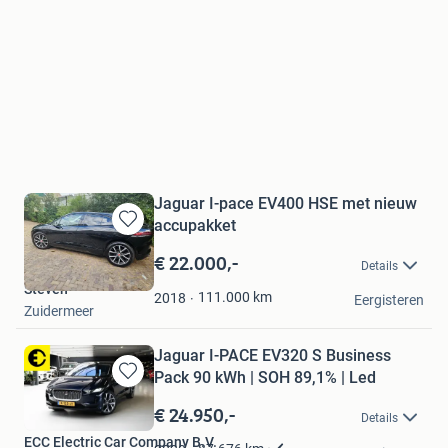
Jaguar I-pace EV400 HSE met nieuw
accupakket
Bewaren
in
€ 22.000,-
Details
Mijn
Steven
Favorieten
111.000
km
2018
Eergisteren
Zuidermeer
Jaguar I-PACE EV320 S Business
Pack 90 kWh | SOH 89,1% | Led
Bewaren
in
€ 24.950,-
Details
Mijn
ECC Electric Car Company B.V.
Favorieten