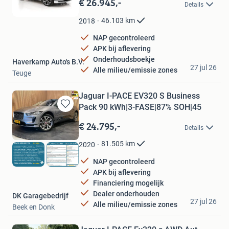
€ 26.945,-
Details
Mijn
Favorieten
46.103
km
2018
NAP gecontroleerd
APK bij aflevering
Onderhoudsboekje
Haverkamp Auto's B.V.
27 jul 26
Alle milieu/emissie zones
Teuge
Jaguar I-PACE EV320 S Business
Pack 90 kWh|3-FASE|87% SOH|45
Bewaren
in
€ 24.795,-
Details
Mijn
Favorieten
81.505
km
2020
NAP gecontroleerd
APK bij aflevering
Financiering mogelijk
Dealer onderhouden
DK Garagebedrijf
27 jul 26
Alle milieu/emissie zones
Beek en Donk