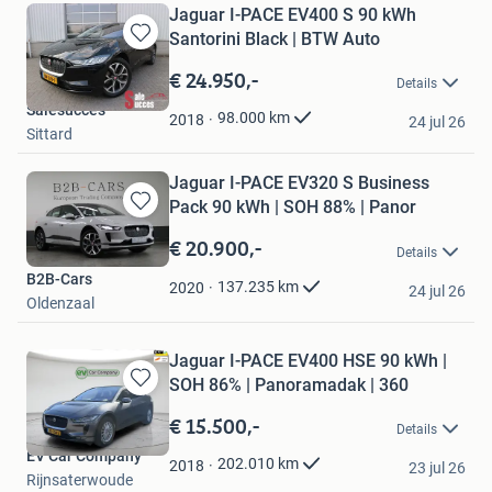
Jaguar I-PACE EV400 S 90 kWh
Santorini Black | BTW Auto
Bewaren
in
€ 24.950,-
Details
Mijn
Salesucces
Favorieten
98.000
km
2018
24 jul 26
Sittard
Jaguar I-PACE EV320 S Business
Pack 90 kWh | SOH 88% | Panor
Bewaren
in
€ 20.900,-
Details
Mijn
B2B-Cars
Favorieten
137.235
km
2020
24 jul 26
Oldenzaal
Jaguar I-PACE EV400 HSE 90 kWh |
SOH 86% | Panoramadak | 360
Bewaren
in
€ 15.500,-
Details
Mijn
EV Car Company
Favorieten
202.010
km
2018
23 jul 26
Rijnsaterwoude