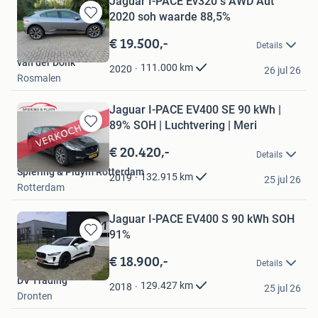
Jaguar I-PACE Ev320 s AWD Aut
2020 soh waarde 88,5%
Bewaren
in
€ 19.500,-
Details
Mijn
van der Donk
Favorieten
111.000
km
2020
26 jul 26
Rosmalen
Jaguar I-PACE EV400 SE 90 kWh |
89% SOH | Luchtvering | Meri
Bewaren
in
€ 20.420,-
Details
Mijn
Spiering & Pluym Rotterdam
Favorieten
132.915
km
2019
25 jul 26
Rotterdam
Jaguar I-PACE EV400 S 90 kWh SOH
91%
Bewaren
in
€ 18.900,-
Details
Mijn
DV Trading
Favorieten
129.427
km
2018
25 jul 26
Dronten