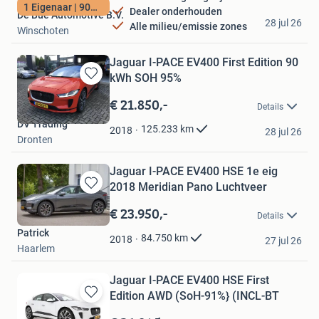
1 Eigenaar | 90Kwh
Dealer onderhouden
De Bue Automotive B.V.
28 jul 26
Alle milieu/emissie zones
Winschoten
Jaguar I-PACE EV400 First Edition 90
kWh SOH 95%
Bewaren
in
€ 21.850,-
Details
Mijn
DV Trading
Favorieten
125.233
km
2018
28 jul 26
Dronten
Jaguar I-PACE EV400 HSE 1e eig
2018 Meridian Pano Luchtveer
Bewaren
in
€ 23.950,-
Details
Mijn
Patrick
Favorieten
84.750
km
2018
27 jul 26
Haarlem
Jaguar I-PACE EV400 HSE First
Edition AWD (SoH-91%} (INCL-BT
Bewaren
in