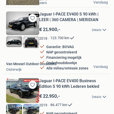
Vandaag
Oost West en Middelbeers
Jaguar I-PACE EV400 S 90 kWh |
LEER | 360 CAMERA | MERIDIAN
Bewaren
in
€ 21.900,-
Details
Mijn
Favorieten
123.700
km
2018
Garantie: BOVAG
NAP gecontroleerd
Financiering mogelijk
Onderhoudsboekje
Van Mossel Outdoor Occasions
Vandaag
Alle milieu/emissie zones
Oisterwijk
Jaguar I-PACE EV400 Business
Edition S 90 kWh Lederen bekled
Bewaren
in
€ 22.950,-
Details
Mijn
Favorieten
86.477
km
2019
NAP gecontroleerd