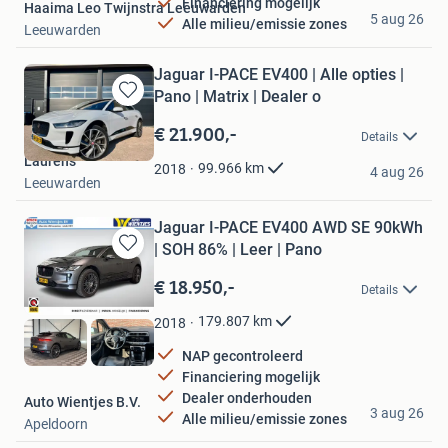
Financiering mogelijk
Haaima Leo Twijnstra Leeuwarden
5 aug 26
Alle milieu/emissie zones
Leeuwarden
Jaguar I-PACE EV400 | Alle opties |
Pano | Matrix | Dealer o
Bewaren
in
€ 21.900,-
Details
Mijn
Laurens
Favorieten
99.966
km
2018
4 aug 26
Leeuwarden
Jaguar I-PACE EV400 AWD SE 90kWh
| SOH 86% | Leer | Pano
Bewaren
in
€ 18.950,-
Details
Mijn
Favorieten
179.807
km
2018
NAP gecontroleerd
Financiering mogelijk
Dealer onderhouden
Auto Wientjes B.V.
3 aug 26
Alle milieu/emissie zones
Apeldoorn