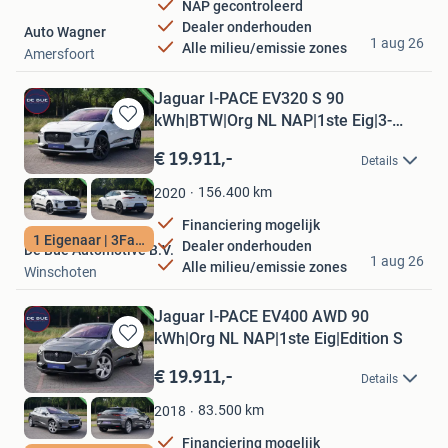
NAP gecontroleerd
Dealer onderhouden
Auto Wagner
1 aug 26
Alle milieu/emissie zones
Amersfoort
Jaguar I-PACE EV320 S 90
kWh|BTW|Org NL NAP|1ste Eig|3-
Bewaren
Fase|
in
€ 19.911,-
Details
Mijn
Favorieten
156.400
km
2020
Financiering mogelijk
1 Eigenaar | 3Fase
Dealer onderhouden
De Bue Automotive B.V.
1 aug 26
Alle milieu/emissie zones
Winschoten
Jaguar I-PACE EV400 AWD 90
kWh|Org NL NAP|1ste Eig|Edition S
Bewaren
in
€ 19.911,-
Details
Mijn
Favorieten
83.500
km
2018
Financiering mogelijk