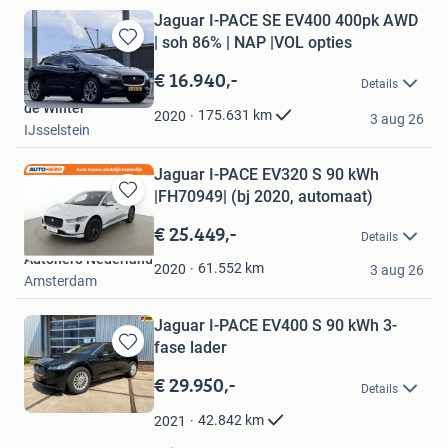
Jaguar I-PACE SE EV400 400pk AWD
| soh 86% | NAP |VOL opties
Bewaren
in
€ 16.940,-
Details
Mijn
de Winter
Favorieten
175.631
km
2020
3 aug 26
IJsselstein
Jaguar I-PACE EV320 S 90 kWh
|FH70949| (bj 2020, automaat)
Bewaren
in
€ 25.449,-
Details
Mijn
Autohero Nederland
Favorieten
61.552
km
2020
3 aug 26
Amsterdam
Jaguar I-PACE EV400 S 90 kWh 3-
fase lader
Bewaren
in
€ 29.950,-
Details
Mijn
Favorieten
42.842
km
2021