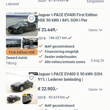
87.676
km
2020
Eergisteren
Lelystad
Jaguar I-PACE EV400 First Edition
HSE 90 kWh l 84% SOH l Per
Bewaren
in
€ 21.449,-
Details
Mijn
Favorieten
146.021
km
2018
NAP gecontroleerd
Financiering mogelijk
First Edition HSE
Dealer onderhouden
Zwaard Auto's
5 aug 26
Alle milieu/emissie zones
Tilburg
Jaguar I-PACE EV400 S 90 kWh SOH:
91% | Lederen bekleding |
Bewaren
in
€ 22.950,-
Details
Mijn
Favorieten
93.619
km
2018
NAP gecontroleerd