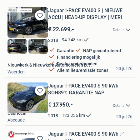
Jaguar I-PACE EV400 S | NIEUWE
ACCU | HEAD-UP DISPLAY | MERI
Bewaren
in
€ 22.699,-
Details
Mijn
Favorieten
94.748
km
2018
Garantie
NAP gecontroleerd
Financiering mogelijk
Dealer onderhouden
Nieuwkerk & Nieuwkerk Automobielen B.V.
23 jul 26
Alle milieu/emissie zones
Woerden
Jaguar I-PACE EV400 S 90 kWh
SOH89% GARANTIE NAP
Bewaren
in
€ 17.950,-
Details
Mijn
Cabriocar
Favorieten
123.236
km
2018
23 jul 26
Abcoude
Jaguar I-PACE EV400 S 90 kWh ✅