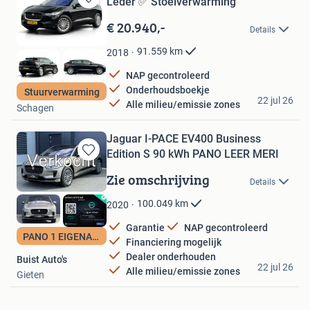
Leder ✅ Stoelverwarming
Bewaren
in
€ 20.940,-
Details
Mijn
Favorieten
91.559
km
2018
NAP gecontroleerd
Onderhoudsboekje
Stuurverwarming
Vakgarage Dirks
22 jul 26
Alle milieu/emissie zones
Schagen
Jaguar I-PACE EV400 Business
Edition S 90 kWh PANO LEER MERI
Bewaren
in
Zie omschrijving
Details
Mijn
Favorieten
100.049
km
2020
Garantie
NAP gecontroleerd
PANO 1 EIGENAAR
Financiering mogelijk
Dealer onderhouden
Buist Auto's
22 jul 26
Alle milieu/emissie zones
Gieten