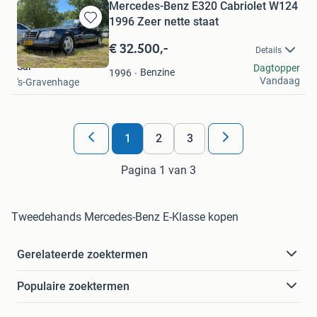
Mercedes-Benz E320 Cabriolet W124
1996 Zeer nette staat
Bewaren
in
€ 32.500,-
Details
Mijn
Sal
Dagtopper
Favorieten
Benzine
1996
Vandaag
's-Gravenhage
1
2
3
Pagina 1 van 3
Tweedehands Mercedes-Benz E-Klasse kopen
Gerelateerde zoektermen
Populaire zoektermen