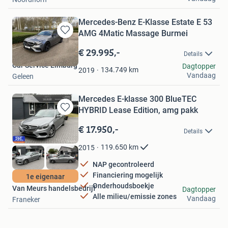
Mercedes-Benz E-Klasse Estate E 53
AMG 4Matic Massage Burmei
Bewaren
in
€ 29.995,-
Details
Mijn
Car Service Limburg
Dagtopper
Favorieten
134.749
km
2019
Vandaag
Geleen
Mercedes E-klasse 300 BlueTEC
HYBRID Lease Edition, amg pakk
Bewaren
in
€ 17.950,-
Details
Mijn
Favorieten
119.650
km
2015
NAP gecontroleerd
Financiering mogelijk
1e eigenaar
Onderhoudsboekje
Van Meurs handelsbedrijf
Dagtopper
Alle milieu/emissie zones
Vandaag
Franeker