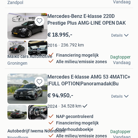
Vandaag
Zandpol
Mercedes-Benz E-klasse 220D
Prestige Plus AMG-LINE OPEN DAK
Bewaren
in
€ 18.995,-
Details
Mijn
Favorieten
236.792
km
2016
Financiering mogelijk
Maiko cars Automotive
Dagtopper
Alle milieu/emissie zones
Vandaag
Groningen
Mercedes E-klasse AMG 53 4MATIC+
|FULL OPTION|Panoramadak|Bu
Bewaren
in
€ 94.950,-
Details
Mijn
Favorieten
34.528
km
2024
NAP gecontroleerd
Financiering mogelijk
Onderhoudsboekje
Autobedrijf Iwema Noordhorn
Dagtopper
Alle milieu/emissie zones
Vandaag
Noordhorn