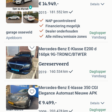
in
€ 14.949,-
Details
Mijn
Favorieten
181.552
km
2015
NAP gecontroleerd
Financiering mogelijk
Dealer onderhouden
garage osseveld
Dagtopper
Alle milieu/emissie zones
Vandaag
Apeldoorn
Mercedes-Benz E-Klasse E200 d
Bewaren
160pk 9G-TRONIC/BTW’ER
in
Mijn
Gereserveerd
Favorieten
hisham
Dagtopper
160.534
km
2019
Vandaag
Zaandam
Mercedes-Benz E-klasse 350 CGI
Elegance Automaat Nieuwe APK
Bewaren
in
€ 9.499,-
Details
Mijn
M&R auto's
Favorieten
Dagtopper
203.478
km
2009