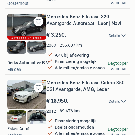
Vandaag
Oosterhout
Mercedes-Benz E-klasse 320
Avantgarde Automaat | Leer | Navi
Bewaren
in
€ 3.250,-
Details
Mijn
Favorieten
256.607
km
2003
APK bij aflevering
Financiering mogelijk
Derks Automotive B.V.
Dagtopper
Alle milieu/emissie zones
Vandaag
Malden
Mercedes-Benz E-klasse Cabrio 350
CGI Avantgarde, AMG, Leder
Bewaren
in
€ 18.950,-
Details
Mijn
Favorieten
89.676
km
2012
Financiering mogelijk
Dealer onderhouden
Eskes Auto's
Dagtopper
Alle milieu/emissie zones
Vandaag