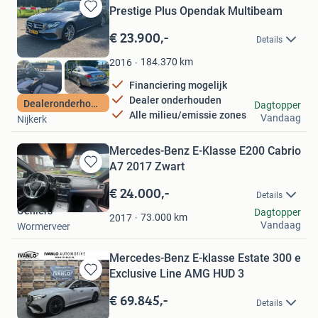
Prestige Plus Opendak Multibeam
Bewaren
in
€ 23.900,-
Details
Mijn
Favorieten
184.370
km
2016
Financiering mogelijk
Dealer onderhouden
Autoplein Nijkerk
Dealeronderhouden
Dagtopper
Alle milieu/emissie zones
Vandaag
Nijkerk
Mercedes-Benz E-Klasse E200 Cabrio
A7 2017 Zwart
Bewaren
in
€ 24.000,-
Details
Mijn
Oehlers
Dagtopper
Favorieten
73.000
km
2017
Vandaag
Wormerveer
Mercedes-Benz E-klasse Estate 300 e
Exclusive Line AMG HUD 3
Bewaren
in
€ 69.845,-
Details
Mijn