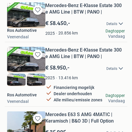
Mercedes-Benz E-Klasse Estate 300
e AMG Line | BTW | PANO |
Bewaren
in
€ 58.450,-
Details
Mijn
Ros Automotive
Dagtopper
Favorieten
20.856
km
2025
Vandaag
Veenendaal
Mercedes-Benz E-Klasse Estate 300
e AMG Line | BTW | PANO |
Bewaren
in
€ 58.950,-
Details
Mijn
Favorieten
13.416
km
2025
Financiering mogelijk
Dealer onderhouden
Ros Automotive
Dagtopper
Alle milieu/emissie zones
Vandaag
Veenendaal
Mercedes E63 S AMG 4MATIC |
Keramisch | B&O 3D | Full Option
Bewaren
in
€ 35.995,-