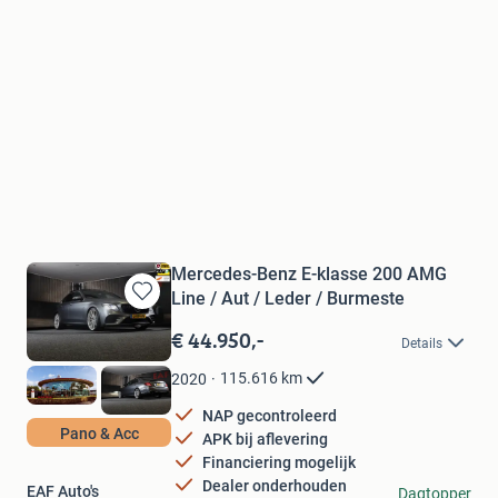
Mercedes-Benz E-klasse 200 AMG
Line / Aut / Leder / Burmeste
Bewaren
in
€ 44.950,-
Details
Mijn
Favorieten
115.616
km
2020
NAP gecontroleerd
Pano & Acc
APK bij aflevering
Financiering mogelijk
Dealer onderhouden
EAF Auto's
Dagtopper