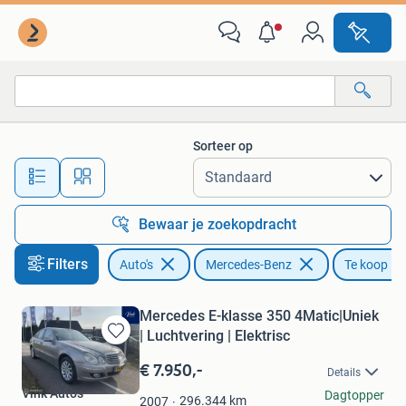
Mercedes-Benz
Sorteer op
Alle afstanden…
Bewaar je zoekopdracht
Filters
Auto's
Mercedes-Benz
Te koop
Mercedes E-klasse 350 4Matic|Uniek
| Luchtvering | Elektrisc
Bewaren
in
€ 7.950,-
Details
Mijn
Vink Auto's
Dagtopper
Favorieten
296.344
km
2007