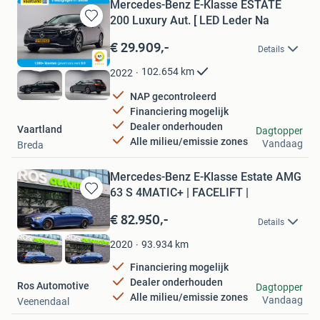
Mercedes-Benz E-Klasse ESTATE
200 Luxury Aut. [ LED Leder Na
Bewaren
in
€ 29.909,-
Details
Mijn
Favorieten
102.654
km
2022
NAP gecontroleerd
Financiering mogelijk
Dealer onderhouden
Vaartland
Dagtopper
Alle milieu/emissie zones
Vandaag
Breda
Mercedes-Benz E-Klasse Estate AMG
63 S 4MATIC+ | FACELIFT |
Bewaren
in
€ 82.950,-
Details
Mijn
Favorieten
93.934
km
2020
Financiering mogelijk
Dealer onderhouden
Ros Automotive
Dagtopper
Alle milieu/emissie zones
Vandaag
Veenendaal