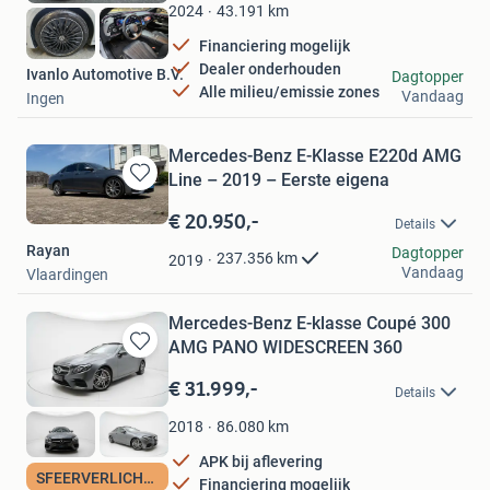
Favorieten
43.191
km
2024
Financiering mogelijk
Dealer onderhouden
Ivanlo Automotive B.V.
Dagtopper
Alle milieu/emissie zones
Vandaag
Ingen
Mercedes-Benz E-Klasse E220d AMG
Line – 2019 – Eerste eigena
Bewaren
in
€ 20.950,-
Details
Mijn
Rayan
Favorieten
Dagtopper
237.356
km
2019
Vandaag
Vlaardingen
Mercedes-Benz E-klasse Coupé 300
AMG PANO WIDESCREEN 360
Bewaren
in
€ 31.999,-
Details
Mijn
Favorieten
86.080
km
2018
APK bij aflevering
SFEERVERLICHTING
Financiering mogelijk