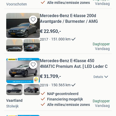
Alle milieu/emissie zones
Vandaag
Voorschoten
Mercedes-Benz E-klasse 200d
Avantgarde / Burmester / AMG
Bewaren
in
€ 22.950,-
Mijn
Favorieten
151.000
km
2017
Rozenberg
Dagtopper
Vandaag
Hardenberg
Mercedes-Benz E-Klasse 450
4MATIC Premium Aut. [ LED Leder C
Bewaren
in
€ 31.709,-
Details
Mijn
Favorieten
150.565
km
2019
NAP gecontroleerd
Financiering mogelijk
Vaartland
Dagtopper
Alle milieu/emissie zones
Vandaag
Stolwijk