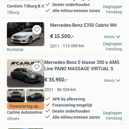
Dealer onderhouden
Carstore Tilburg B.V.
Dagtopper
Alle milieu/emissie zones
Vandaag
Tilburg
Mercedes-Benz E350 Cabrio Wit
€ 15.500,-
Bewaren
Details
in
Willem van der Does
Dagtopper
Mijn
113.000
km
2011
Vandaag
Rockanje
Favorieten
Mercedes-Benz E-klasse 300 e AMG
Line PANO MASSAGE VIRTUAL S
Bewaren
in
€ 35.950,-
Details
Mijn
Favorieten
96.528
km
2021
APK bij aflevering
Financiering mogelijk
Financiering optie
Dealer onderhouden
Carline Automotive
Dagtopper
Alle milieu/emissie zones
Vandaag
Almere