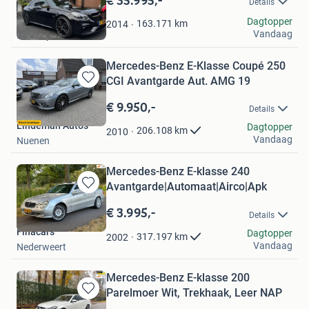
Details
Mijn
Favorieten
Jmd
Dagtopper
163.171
km
2014
Vandaag
Kootwijkerbroek
Mercedes-Benz E-Klasse Coupé 250
CGI Avantgarde Aut. AMG 19
Bewaren
in
€ 9.950,-
Details
Mijn
Lindeman Auto's
Favorieten
Dagtopper
206.108
km
2010
Vandaag
Nuenen
Mercedes-Benz E-klasse 240
Avantgarde|Automaat|Airco|Apk
Bewaren
in
€ 3.995,-
Details
Mijn
Finacars
Favorieten
Dagtopper
317.197
km
2002
Vandaag
Nederweert
Mercedes-Benz E-klasse 200
Parelmoer Wit, Trekhaak, Leer NAP
Bewaren