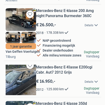
Arnhem
Mercedes-Benz E-klasse 200 Amg
night Panorama Burmester 360C
Bewaren
in
€ 26.500,-
Details
Mijn
Favorieten
178.338
km
2018
NAP gecontroleerd
Financiering mogelijk
1 jaar garantie
Dealer onderhouden
Van Geffen Voertuigen
Dagtopper
Alle milieu/emissie zones
Vandaag
Tilburg
Mercedes-Benz E-Klasse E200cgi
Bewaren
Cabr. Aut7 2012 Grijs
in
Mijn
€ 16.950,-
Details
Favorieten
Ben
Dagtopper
125.000
km
2012
Vandaag
Heerhugowaard
Mercedes-Benz E-klasse 350d