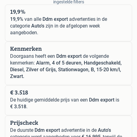
ingestelde filters
19,9%
19,9%
van alle
Ddm export
advertenties in de
categorie
Auto's
zijn in de afgelopen week
aangeboden.
Kenmerken
Doorgaans heeft een
Ddm export
de volgende
kenmerken:
Alarm, 4 of 5 deuren, Handgeschakeld,
Diesel, Zilver of Grijs, Stationwagon, B, 15-20 km/l,
Zwart.
€ 3.518
De huidige gemiddelde prijs van een
Ddm export
is
€ 3.518
.
Prijscheck
De duurste
Ddm export
advertentie in de
Auto's
categorie werd aangeboden voor
€ 16.995
, terwijl de