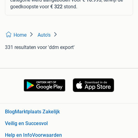
goedkoopste voor
€ 322
stond.
Home
Auto's
331 resultaten
voor 'ddm export'
Blog
Marktplaats Zakelijk
Veilig en Succesvol
Help en Info
Voorwaarden