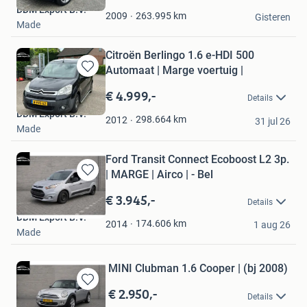
DDM Export B.V.
Favorieten
263.995
km
2009
Gisteren
Made
Citroën Berlingo 1.6 e-HDI 500
Automaat | Marge voertuig |
Bewaren
in
€ 4.999,-
Details
Mijn
DDM Export B.V.
Favorieten
298.664
km
2012
31 jul 26
Made
Ford Transit Connect Ecoboost L2 3p.
| MARGE | Airco | - Bel
Bewaren
in
€ 3.945,-
Details
Mijn
DDM Export B.V.
Favorieten
174.606
km
2014
1 aug 26
Made
MINI Clubman 1.6 Cooper | (bj 2008)
€ 2.950,-
Bewaren
Details
in