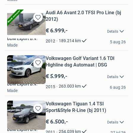
Audi A6 Avant 2.0 TFSI Pro Line (bj
2012)
Bewaren
in
€ 6.999,-
Details
Mijn
DDM Export B.V.
Favorieten
189.214
km
2012
5 aug 26
Made
Volkswagen Golf Variant 1.6 TDI
Highline dsg Automaat | DSG
Bewaren
in
€ 5.999,-
Details
Mijn
DDM Export B.V.
Favorieten
263.003
km
2015
6 aug 26
Made
Volkswagen Tiguan 1.4 TSI
Sport&Style R-Line (bj 2011)
Bewaren
in
€ 6.500,-
Details
Mijn
DDM Export B.V.
Favorieten
254.039
km
2011
27 jul 26