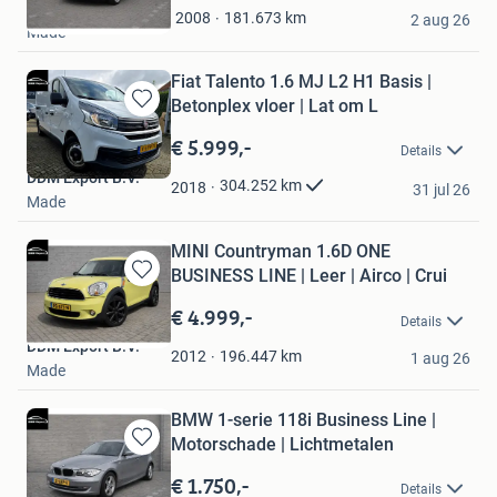
DDM Export B.V.
Mijn
181.673
km
2008
2 aug 26
Made
Favorieten
Fiat Talento 1.6 MJ L2 H1 Basis |
Betonplex vloer | Lat om L
Bewaren
in
€ 5.999,-
Details
Mijn
DDM Export B.V.
Favorieten
304.252
km
2018
31 jul 26
Made
MINI Countryman 1.6D ONE
BUSINESS LINE | Leer | Airco | Crui
Bewaren
in
€ 4.999,-
Details
Mijn
DDM Export B.V.
Favorieten
196.447
km
2012
1 aug 26
Made
BMW 1-serie 118i Business Line |
Motorschade | Lichtmetalen
Bewaren
in
€ 1.750,-
Details