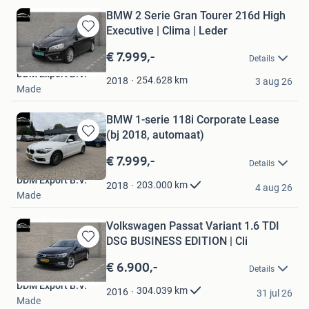
BMW 2 Serie Gran Tourer 216d High
Executive | Clima | Leder
Bewaren
in
€ 7.999,-
Details
Mijn
DDM Export B.V.
Favorieten
254.628
km
2018
3 aug 26
Made
BMW 1-serie 118i Corporate Lease
(bj 2018, automaat)
Bewaren
in
€ 7.999,-
Details
Mijn
DDM Export B.V.
Favorieten
203.000
km
2018
4 aug 26
Made
Volkswagen Passat Variant 1.6 TDI
DSG BUSINESS EDITION | Cli
Bewaren
in
€ 6.900,-
Details
Mijn
DDM Export B.V.
Favorieten
304.039
km
2016
31 jul 26
Made