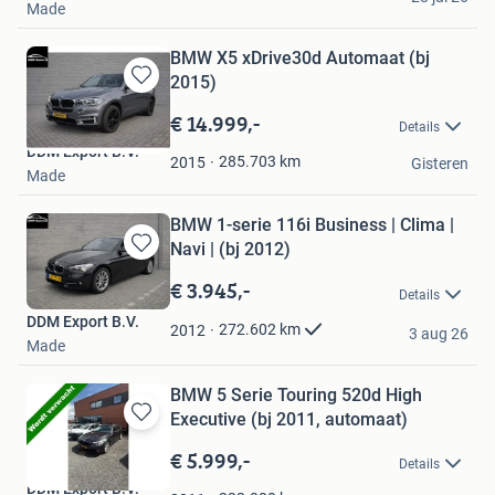
Made
BMW X5 xDrive30d Automaat (bj
2015)
Bewaren
in
€ 14.999,-
Details
Mijn
DDM Export B.V.
Favorieten
285.703
km
2015
Gisteren
Made
BMW 1-serie 116i Business | Clima |
Navi | (bj 2012)
Bewaren
in
€ 3.945,-
Details
Mijn
DDM Export B.V.
Favorieten
272.602
km
2012
3 aug 26
Made
BMW 5 Serie Touring 520d High
Executive (bj 2011, automaat)
Bewaren
in
€ 5.999,-
Details
Mijn
DDM Export B.V.
Favorieten