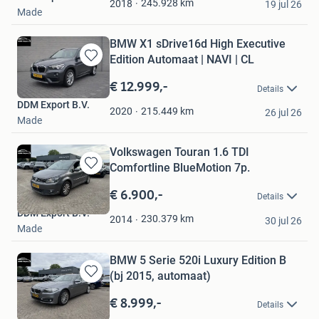
245.928
km
2018
19 jul 26
Made
BMW X1 sDrive16d High Executive
Edition Automaat | NAVI | CL
Bewaren
in
€ 12.999,-
Details
Mijn
DDM Export B.V.
Favorieten
215.449
km
2020
26 jul 26
Made
Volkswagen Touran 1.6 TDI
Comfortline BlueMotion 7p.
Bewaren
in
€ 6.900,-
Details
Mijn
DDM Export B.V.
Favorieten
230.379
km
2014
30 jul 26
Made
BMW 5 Serie 520i Luxury Edition B
(bj 2015, automaat)
Bewaren
in
€ 8.999,-
Details
Mijn