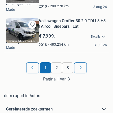
Mijn
DDM Export B.V.
Favorieten
289.278
km
2010
3 aug 26
Made
Volkswagen Crafter 30 2.0 TDI L3 H3
| Airco | Sidebars | Lat
Bewaren
in
€ 7.999,-
Details
Mijn
DDM Export B.V.
Favorieten
483.254
km
2018
31 jul 26
Made
1
2
3
Pagina 1 van 3
ddm export in Auto's
Gerelateerde zoektermen