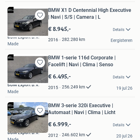
BMW X1 D Centennial High Executive
| Navi | S/S | Camera | L
Bewaren
in
€ 8.945,-
Details
Mijn
DDM Export B.V.
Favorieten
282.280
km
2016
Eergisteren
Made
BMW 1-serie 116d Corporate |
Facelift | Navi | Clima | Senso
Bewaren
in
€ 6.495,-
Details
Mijn
DDM Export B.V.
Favorieten
256.249
km
2015
19 jul 26
Made
BMW 3-serie 320i Executive |
Automaat | Navi | Clima | Licht
Bewaren
in
€ 6.999,-
Details
Mijn
DDM Export B.V.
Favorieten
246.602
km
2012
20 jul 26
Made