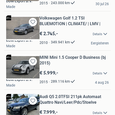
DDM Export B.V.
Favorieten
243.000
km
2015
30 jul 26
Made
Volkswagen Golf 1.2 TSI
BLUEMOTION | CLIMATE/ | LMV |
Bewaren
in
€ 2.745,-
Details
Mijn
DDM Export B.V.
Favorieten
349.941
km
2010
Eergisteren
Made
MINI Mini 1.5 Cooper D Business (bj
2015)
Bewaren
in
€ 5.999,-
Details
Mijn
DDM Export B.V.
Favorieten
289.116
km
2015
4 aug 26
Made
Audi Q5 2.0TFSI 211pk Automaat
Quattro Navi/Leer/Pdc/Stoelve
Bewaren
in
€ 7.999,-
Details
Mijn