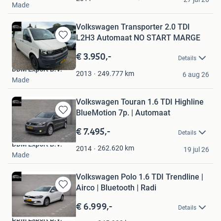
Made
Volkswagen Transporter 2.0 TDI
L2H3 Automaat NO START MARGE
Bewaren
in
€ 3.950,-
Details
Mijn
DDM Export B.V.
Favorieten
249.777
km
2013
6 aug 26
Made
Volkswagen Touran 1.6 TDI Highline
BlueMotion 7p. | Automaat
Bewaren
in
€ 7.495,-
Details
Mijn
DDM Export B.V.
Favorieten
262.620
km
2014
19 jul 26
Made
Volkswagen Polo 1.6 TDI Trendline |
Airco | Bluetooth | Radi
Bewaren
in
€ 6.999,-
Details
Mijn
DDM Export B.V.
Favorieten