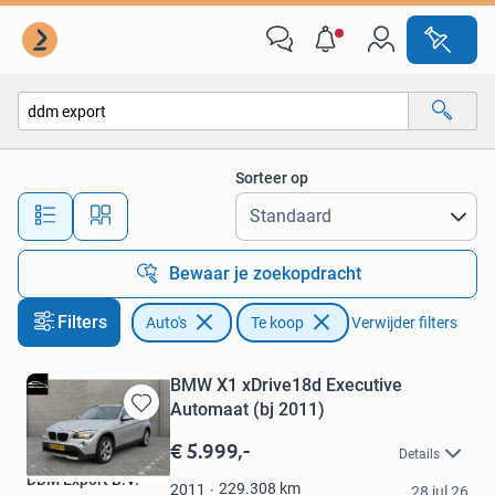
Auto's
Sorteer op
Alle afstanden…
Bewaar je zoekopdracht
Filters
Auto's
Te koop
Verwijder filters
BMW X1 xDrive18d Executive
Automaat (bj 2011)
Bewaren
in
€ 5.999,-
Details
Mijn
DDM Export B.V.
Favorieten
229.308
km
2011
28 jul 26