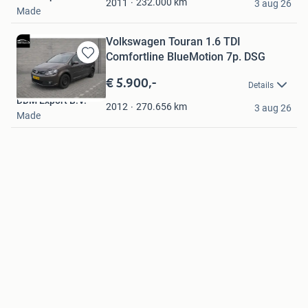
232.000
km
2011
3 aug 26
Made
Volkswagen Touran 1.6 TDI
Comfortline BlueMotion 7p. DSG
Bewaren
in
€ 5.900,-
Details
Mijn
DDM Export B.V.
Favorieten
270.656
km
2012
3 aug 26
Made