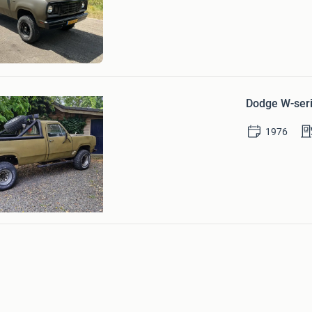
Mijn
Favorieten
n
Bewaren
in
Dodge W-ser
Mijn
Favorieten
1976