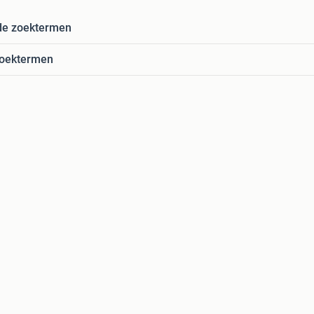
de zoektermen
zoektermen