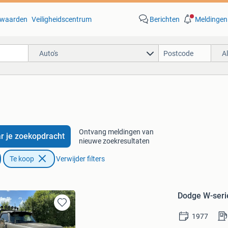
waarden
Veiligheidscentrum
Berichten
Meldingen
Auto's
A
Ontvang meldingen van
r je zoekopdracht
nieuwe zoekresultaten
Te koop
Verwijder filters
Dodge W-ser
Bewaren
1977
in