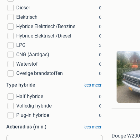
Diesel
0
Elektrisch
0
Hybride Elektrisch/Benzine
0
Hybride Elektrisch/Diesel
0
LPG
3
CNG (Aardgas)
0
Waterstof
0
Overige brandstoffen
0
Type hybride
lees meer
vandijck
Half hybride
0
Biest-Ho
Volledig hybride
0
Plug-in hybride
0
Actieradius (min.)
lees meer
Dodge W200