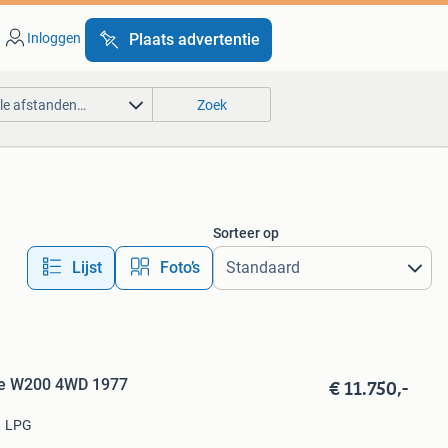
Inloggen
Plaats advertentie
lle afstanden…
Zoek
Sorteer op
Lijst
Foto’s
€ 11.750,-
ie W200 4WD 1977
LPG