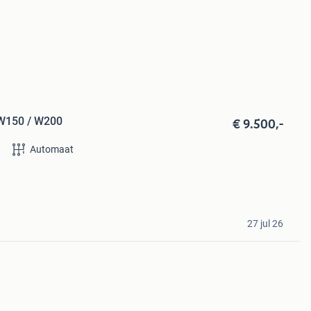
€ 9.500,-
W150 / W200
Automaat
27 jul 26