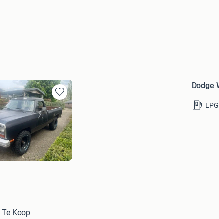
Dodge 
Bewaren
LPG
in
Mijn
Favorieten
usaparts
utakker
 Te Koop