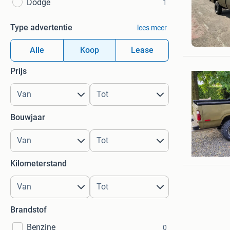
Dodge
1
Type advertentie
lees meer
h&h
Apeldoor
Alle
Koop
Lease
Prijs
Bouwjaar
b
Dussen
Kilometerstand
Brandstof
Benzine
0