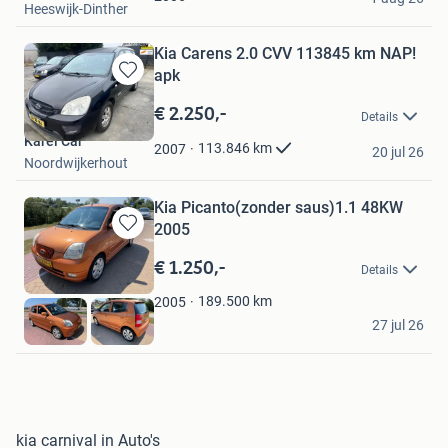
Heeswijk-Dinther
Kia Carens 2.0 CVV 113845 km NAP!
apk
Bewaren
in
€ 2.250,-
Details
Mijn
Karel Car
Favorieten
113.846
km
2007
20 jul 26
Noordwijkerhout
Kia Picanto(zonder saus)1.1 48KW
2005
Bewaren
in
€ 1.250,-
Details
Mijn
Favorieten
189.500
km
2005
Pedro
27 jul 26
Hasselt
kia carnival in Auto's