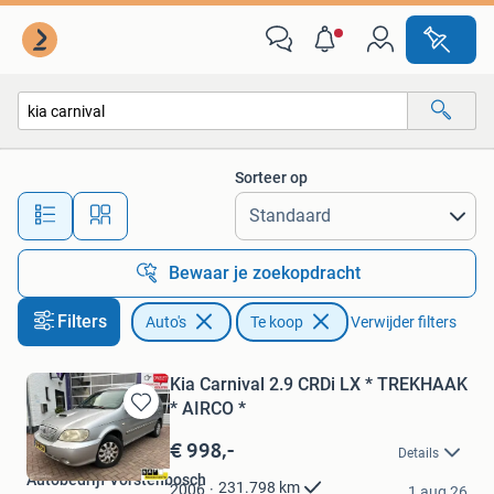
Auto's
Sorteer op
Alle afstanden…
Bewaar je zoekopdracht
Filters
Auto's
Te koop
Verwijder filters
Kia Carnival 2.9 CRDi LX * TREKHAAK
* AIRCO *
Bewaren
in
€ 998,-
Details
Mijn
Autobedrijf Vorstenbosch
Favorieten
231.798
km
2006
1 aug 26