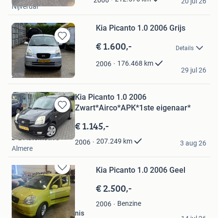
20 jul 26
Nijverdal
Favorieten
Kia Picanto 1.0 2006 Grijs
€ 1.600,-
Bewaren
Details
in
Mijn
176.468
km
2006
Jeroen
29 jul 26
Favorieten
Zetten
Kia Picanto 1.0 2006
Zwart*Airco*APK*1ste eigenaar*
Bewaren
in
€ 1.145,-
Mijn
J-L Automotive
Favorieten
207.249
km
2006
3 aug 26
Almere
Kia Picanto 1.0 2006 Geel
Bewaren
in
€ 2.500,-
Mijn
Favorieten
Benzine
2006
Autobedrijf van Steenis