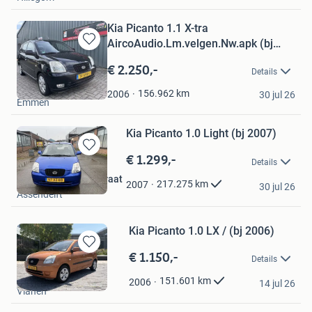
Kia Picanto 1.1 X-tra
AircoAudio.Lm.velgen.Nw.apk (bj
Bewaren
2006)
in
€ 2.250,-
Details
Mijn
Autobedrijf Kuipers
Favorieten
156.962
km
2006
30 jul 26
Emmen
Kia Picanto 1.0 Light (bj 2007)
€ 1.299,-
Bewaren
Details
in
Autohandel Dorpsstraat
Mijn
217.275
km
2007
30 jul 26
Assendelft
Favorieten
Kia Picanto 1.0 LX / (bj 2006)
€ 1.150,-
Bewaren
Details
in
Autohuis Vianen
Mijn
151.601
km
2006
14 jul 26
Vianen
Favorieten