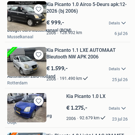
Kia Picanto 1.0 Airco 5-Deurs apk:12-
2026 (bj 2006)
Bewaren
in
€ 999,-
Details
Mijn
Budget Cars Musselkanaal (BCM)
Favorieten
128.932
km
2006
6 jul 26
Musselkanaal
Kia Picanto 1.1 LXE AUTOMAAT
Bleutooth NW APK 2006
Bewaren
in
€ 1.599,-
Details
Mijn
Autohandel Zuid-Holland
Favorieten
191.490
km
2006
25 jul 26
Rotterdam
Kia Picanto 1.0 LX
€ 1.275,-
Bewaren
Details
in
Autobedrijf Wallenburg
Mijn
92.679
km
2006
23 jul 26
Odijk
Favorieten