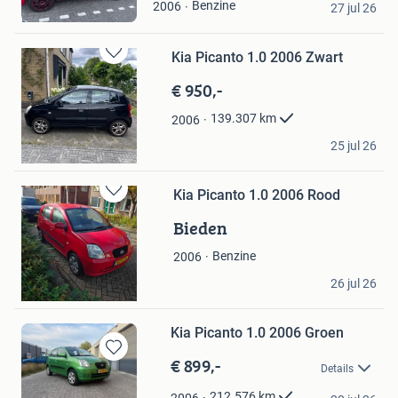
Benzine
2006
Mijn
27 jul 26
Etten-Leur
Favorieten
Kia Picanto 1.0 2006 Zwart
Bewaren
in
€ 950,-
Mijn
Favorieten
139.307
km
2006
Sw10
25 jul 26
Delden
Kia Picanto 1.0 2006 Rood
Bewaren
in
Bieden
Mijn
Favorieten
Benzine
2006
Karim
26 jul 26
Krommenie
Kia Picanto 1.0 2006 Groen
€ 899,-
Bewaren
Details
in
kevin
Mijn
212.576
km
2006