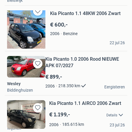
Bleiswijk
Kia Picanto 1.1 48KW 2006 Zwart
Bewaren
in
€ 600,-
Mijn
Favorieten
Benzine
2006
sanaa haj kaddour
22 jul 26
Rotterdam
Kia Picanto 1.0 2006 Rood NIEUWE
APK 07/2027
Bewaren
in
€ 899,-
Mijn
Wesley
Favorieten
218.350
km
2006
Eergisteren
Biddinghuizen
Kia Picanto 1.1 AIRCO 2006 Zwart
€ 1.199,-
Bewaren
Details
in
KAYA AUTOS BV
Mijn
185.615
km
2006
23 jul 26
Wijchen
Favorieten