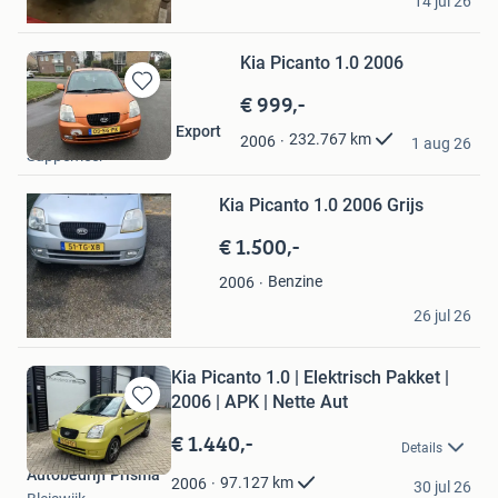
14 jul 26
's-Hertogenbosch
Kia Picanto 1.0 2006
€ 999,-
Bewaren
in
B.J. Stiekema Im- en Export
232.767
km
2006
Mijn
1 aug 26
Bewaren
Sappemeer
Favorieten
in
Mijn
Kia Picanto 1.0 2006 Grijs
Favorieten
€ 1.500,-
Benzine
2006
Vera
26 jul 26
Kapelle
Kia Picanto 1.0 | Elektrisch Pakket |
2006 | APK | Nette Aut
Bewaren
in
€ 1.440,-
Details
Mijn
Autobedrijf Prisma
Favorieten
97.127
km
2006
30 jul 26