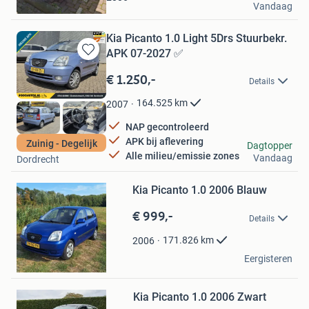
Vandaag
Rotterdam
Kia Picanto 1.0 Light 5Drs Stuurbekr.
APK 07-2027 ✅
Bewaren
in
€ 1.250,-
Details
Mijn
Favorieten
164.525
km
2007
NAP gecontroleerd
APK bij aflevering
Zuinig - Degelijk
Rodo Auto's
Dagtopper
Alle milieu/emissie zones
Vandaag
Dordrecht
Bewaren
Kia Picanto 1.0 2006 Blauw
in
Mijn
€ 999,-
Favorieten
Details
171.826
km
2006
Elize Bakker
Eergisteren
Goes
Bewaren
in
Mijn
Kia Picanto 1.0 2006 Zwart
Favorieten