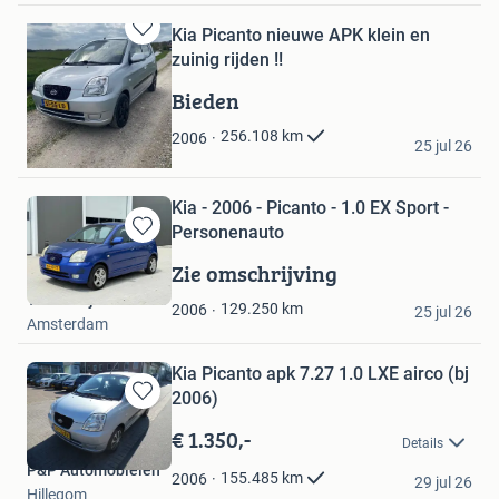
Kia Picanto nieuwe APK klein en
Bewaren
zuinig rijden !!
in
Mijn
Bieden
Favorieten
Budget-Auto's
256.108
km
2006
25 jul 26
Langbroek
Kia - 2006 - Picanto - 1.0 EX Sport -
Personenauto
Bewaren
in
Zie omschrijving
Mijn
Troostwijk Auctions
Favorieten
129.250
km
2006
25 jul 26
Amsterdam
Kia Picanto apk 7.27 1.0 LXE airco (bj
2006)
Bewaren
in
€ 1.350,-
Details
Mijn
P&P Automobielen
Favorieten
155.485
km
2006
29 jul 26
Hillegom