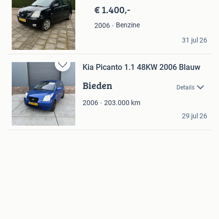
€ 1.400,-
Benzine
2006
Sami sam
31 jul 26
Bergen op Zoom
Kia Picanto 1.1 48KW 2006 Blauw
Bewaren
in
Bieden
Details
Mijn
Favorieten
203.000
km
2006
sjeuf
29 jul 26
Schimmert