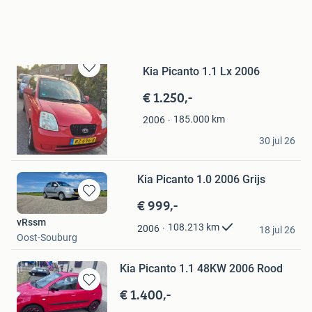
Kia Picanto 1.1 Lx 2006
Bewaren
in
€ 1.250,-
Mijn
Favorieten
185.000
km
2006
Quix
30 jul 26
Helmond
Kia Picanto 1.0 2006 Grijs
€ 999,-
Bewaren
in
vRssm
108.213
km
2006
Mijn
18 jul 26
Oost-Souburg
Favorieten
Kia Picanto 1.1 48KW 2006 Rood
€ 1.400,-
Bewaren
in
Kyra.076