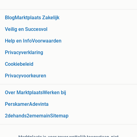
Blog
Marktplaats Zakelijk
Veilig en Succesvol
Help en Info
Voorwaarden
Privacyverklaring
Cookiebeleid
Privacyvoorkeuren
Over Marktplaats
Werken bij
Perskamer
Adevinta
2dehands
2ememain
Sitemap