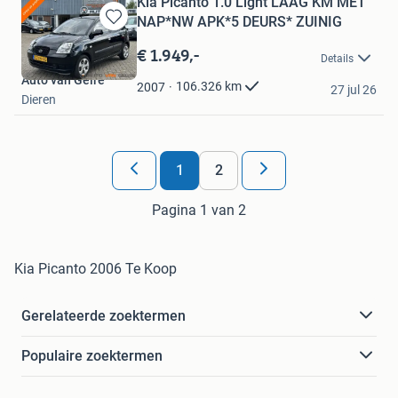
Kia Picanto 1.0 Light LAAG KM MET
NAP*NW APK*5 DEURS* ZUINIG
Bewaren
in
€ 1.949,-
Details
Mijn
Auto van Gelre
Favorieten
106.326
km
2007
27 jul 26
Dieren
1
2
Pagina 1 van 2
Kia Picanto 2006 Te Koop
Gerelateerde zoektermen
Populaire zoektermen