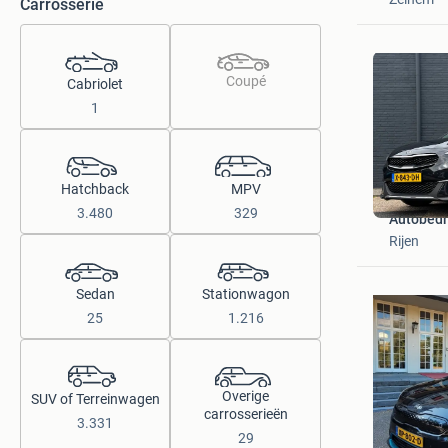
Carrosserie
Coupé
Cabriolet
1
Hatchback
MPV
3.480
329
Autobedri
Rijen
Sedan
Stationwagon
25
1.216
Overige
SUV of Terreinwagen
carrosserieën
3.331
29