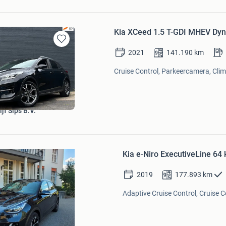
Kia XCeed 1.5 T-GDI MHEV Dyna
Bewaren
2021
141.190
km
in
Mijn
Cruise Control, Parkeercamera, Clima
Favorieten
jf Sips B.V.
Bewaren
in
Kia e-Niro ExecutiveLine 64
Mijn
Favorieten
2019
177.893
km
Adaptive Cruise Control, Cruise C