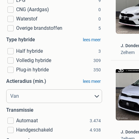
LPG
9
CNG (Aardgas)
0
Waterstof
0
Overige brandstoffen
5
Type hybride
lees meer
J. Donder
Half hybride
3
Zelhem
Volledig hybride
309
Plug-in hybride
350
Actieradius (min.)
lees meer
Transmissie
Automaat
3.474
Handgeschakeld
4.938
J. Donder
Zelhem