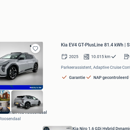
Kia EV4 GT-PlusLine 81.4 kWh | 
Bewaren
2025
10.015
km
in
Mijn
Parkeerassistent, Adaptive Cruise Contr
Favorieten
Garantie
NAP gecontroleerd
Louwman Kia Roosendaal
Roosendaal
Kia Niro 1.6 GDi Hybrid Dynami