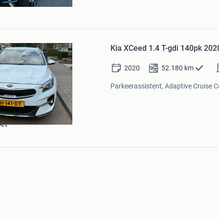
Bewaren
in
Kia XCeed 1.4 T-gdi 140pk 202
Mijn
Favorieten
2020
52.180
km
Parkeerassistent, Adaptive Cruise C
oet