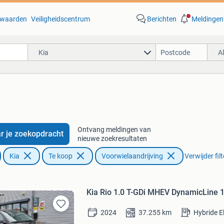
waarden
Veiligheidscentrum
Berichten
Meldingen
Kia
A
Ontvang meldingen van
r je zoekopdracht
nieuwe zoekresultaten
Kia
Te koop
Voorwielaandrijving
Verwijder fil
Kia Rio 1.0 T-GDi MHEV DynamicLine 1
2024
37.255
km
Hybride E
Bewaren
in