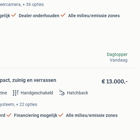
keercamera, + 36 opties
elijk
Dealer onderhouden
Alle milieu/emissie zones
Dagtopper
Vandaag
€ 13.000,-
pact, zuinig en verrassen
zine
Handgeschakeld
Hatchback
systeem, + 22 opties
erd
Financiering mogelijk
Alle milieu/emissie zones