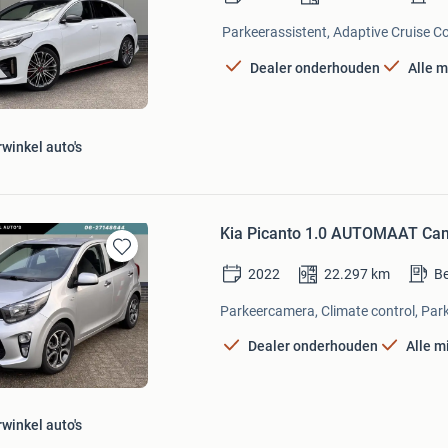
in
Mijn
Parkeerassistent, Adaptive Cruise Con
Favorieten
Dealer onderhouden
Alle m
winkel auto's
Kia Picanto 1.0 AUTOMAAT Ca
Bewaren
2022
22.297
km
Be
in
Mijn
Parkeercamera, Climate control, Park
Favorieten
Dealer onderhouden
Alle m
winkel auto's