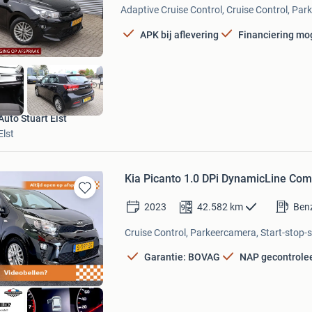
Adaptive Cruise Control, Cruise Control, Par
Mijn
Favorieten
APK bij aflevering
Financiering mog
Auto Stuart Elst
Elst
Kia Picanto 1.0 DPi DynamicLine Com
Bewaren
2023
42.582
km
Ben
in
Mijn
Cruise Control, Parkeercamera, Start-stop-
Favorieten
Garantie: BOVAG
NAP gecontrole