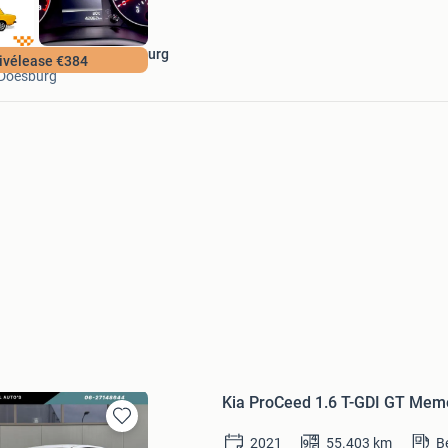
Experience Store Doesburg
ivélease €384
Doesburg
Kia ProCeed 1.6 T-GDI GT Me
Bewaren
2021
55.403
km
B