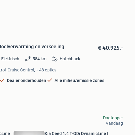
€ 40.925,-
Stoelverwarming en verkoeling
Elektrisch
584 km
Hatchback
ol, Cruise Control, + 48 opties
Dealer onderhouden
Alle milieu/emissie zones
Dagtopper
Vandaag
cLine
Kia Ceed 1.4 T-GDi DynamicLine |