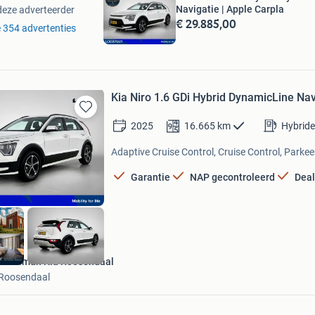
Navigatie | Apple Carpla
deze adverteerder
€ 29.885,00
le 354 advertenties
Kia Niro 1.6 GDi Hybrid DynamicLine Nav
Bewaren
2025
16.665
km
Hybride
in
Mijn
Adaptive Cruise Control, Cruise Control, Parke
Favorieten
Garantie
NAP gecontroleerd
Deal
Louwman Kia Roosendaal
Roosendaal