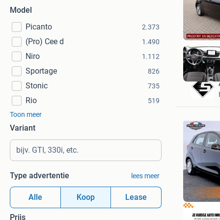
Model
Picanto
2.373
(Pro) Cee d
1.490
Niro
1.112
Sportage
826
Stonic
735
Rio
519
Toon meer
Variant
Type advertentie
lees meer
Alle
Koop
Lease
Prijs