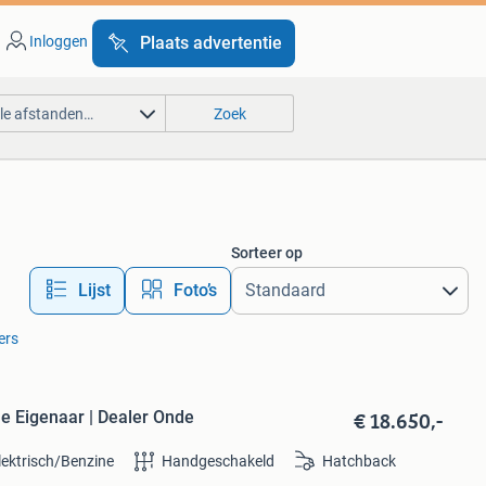
Inloggen
Plaats advertentie
lle afstanden…
Zoek
Sorteer op
Lijst
Foto’s
ters
€ 18.650,-
e Eigenaar | Dealer Onde
lektrisch/Benzine
Handgeschakeld
Hatchback