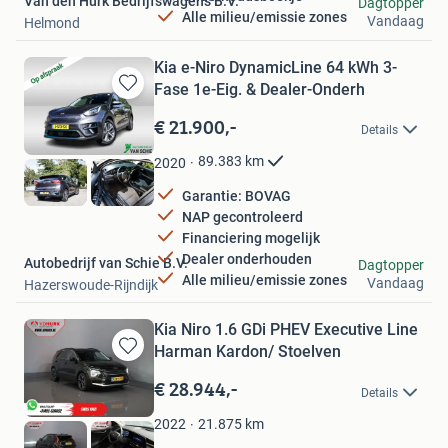
Van den Hurk Bedrijfswagens B.V.
Dagtopper
Alle milieu/emissie zones
Vandaag
Helmond
Kia e-Niro DynamicLine 64 kWh 3-
Fase 1e-Eig. & Dealer-Onderh
Bewaren
in
€ 21.900,-
Details
Mijn
Favorieten
89.383
km
2020
Garantie: BOVAG
NAP gecontroleerd
Financiering mogelijk
Dealer onderhouden
Autobedrijf van Schie B.V.
Dagtopper
Alle milieu/emissie zones
Vandaag
Hazerswoude-Rijndijk
Kia Niro 1.6 GDi PHEV Executive Line
Harman Kardon/ Stoelven
Bewaren
in
€ 28.944,-
Details
Mijn
Favorieten
21.875
km
2022