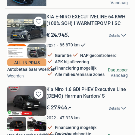
Vandaag
Bilthoven
KIA E-NIRO EXECUTIVELINE 64 KWH
(100% SOH) I WARMTEPOMP I SC
Bewaren
in
€ 24.945,-
Details
Mijn
Favorieten
85.870
km
2021
Garantie
NAP gecontroleerd
APK bij aflevering
ALL-IN PRIJS
Financiering mogelijk
Autobetaalbaar Woerden
Dagtopper
Alle milieu/emissie zones
Vandaag
Woerden
Kia Niro 1.6 GDi PHEV Executive Line
(DEMO) Harman Kardon/ S
Bewaren
in
€ 27.944,-
Details
Mijn
Favorieten
47.328
km
2022
Financiering mogelijk
Onderhoudsboekje