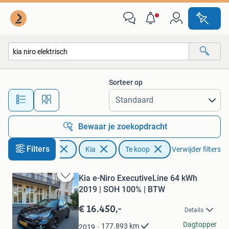
Kia
Sorteer op
Alle afstanden…
Bewaar je zoekopdracht
Filters
Auto's
Kia
Te koop
Verwijder filters
Kia e-Niro ExecutiveLine 64 kWh
Bewaren
2019 | SOH 100% | BTW
in
Mijn
€ 16.450,-
Details
Favorieten
Jurriaan
Dagtopper
177.893
km
2019