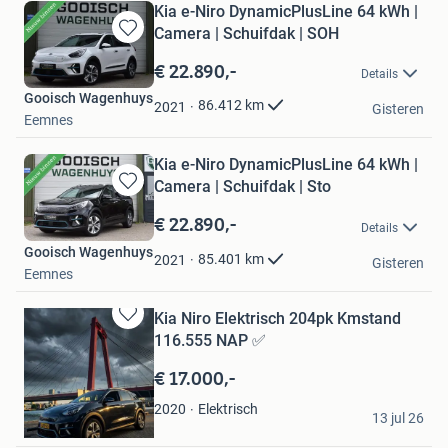
Kia e-Niro DynamicPlusLine 64 kWh |
Camera | Schuifdak | SOH
Bewaren
in
€ 22.890,-
Details
Mijn
Gooisch Wagenhuys
Favorieten
86.412
km
2021
Gisteren
Eemnes
Kia e-Niro DynamicPlusLine 64 kWh |
Camera | Schuifdak | Sto
Bewaren
in
€ 22.890,-
Details
Mijn
Gooisch Wagenhuys
Favorieten
85.401
km
2021
Gisteren
Eemnes
Kia Niro Elektrisch 204pk Kmstand
Bewaren
116.555 NAP ✅
in
Mijn
€ 17.000,-
Favorieten
Abu Fahd
Elektrisch
2020
13 jul 26
Rotterdam