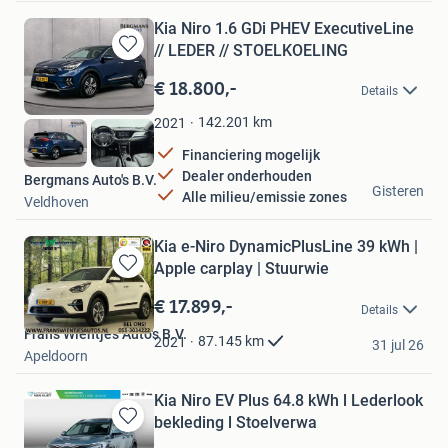
Kia Niro 1.6 GDi PHEV ExecutiveLine
// LEDER // STOELKOELING
Bewaren
in
€ 18.800,-
Details
Mijn
Favorieten
142.201
km
2021
Financiering mogelijk
Dealer onderhouden
Bergmans Auto's B.V.
Gisteren
Alle milieu/emissie zones
Veldhoven
Kia e-Niro DynamicPlusLine 39 kWh |
Apple carplay | Stuurwie
Bewaren
in
€ 17.899,-
Details
Mijn
Frans Wientjes Auto's B.V.
Favorieten
87.145
km
2021
31 jul 26
Apeldoorn
Kia Niro EV Plus 64.8 kWh l Lederlook
bekleding l Stoelverwa
Bewaren