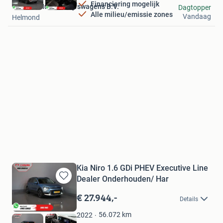
Financiering mogelijk
Van den Hurk Bedrijfswagens B.V.
Dagtopper
Alle milieu/emissie zones
Vandaag
Helmond
Kia Niro 1.6 GDi PHEV Executive Line
Dealer Onderhouden/ Har
Bewaren
in
€ 27.944,-
Details
Mijn
Favorieten
56.072
km
2022