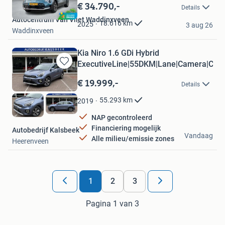
in
€ 34.790,-
Details
Mijn
Autocentrum Van Vliet Waddinxveen
Favorieten
18.616
km
2025
3 aug 26
Waddinxveen
Kia Niro 1.6 GDi Hybrid
ExecutiveLine|55DKM|Lane|Camera|Car
Bewaren
in
€ 19.999,-
Details
Mijn
Favorieten
55.293
km
2019
NAP gecontroleerd
Financiering mogelijk
Autobedrijf Kalsbeek
Vandaag
Alle milieu/emissie zones
Heerenveen
1
2
3
Pagina 1 van 3