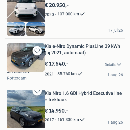
Mijn
€ 20.950,-
Favorieten
107.000
km
2020
Oualid
17 jul 26
Amsterdam
Kia e-Niro Dynamic PlusLine 39 kWh
(bj 2021, automaat)
Bewaren
in
€ 17.640,-
Details
Mijn
Jet Cars B.V.
Favorieten
85.760
km
2021
1 aug 26
Rotterdam
Kia Niro 1.6 GDi Hybrid Executive line
Bewaren
+ trekhaak
in
Mijn
€ 14.950,-
Favorieten
Klerks
161.330
km
2017
1 aug 26
Roelofarendsveen