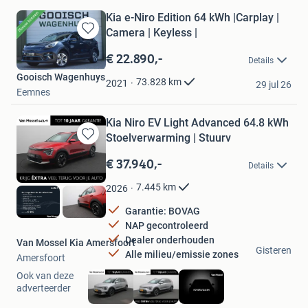
Kia e-Niro Edition 64 kWh |Carplay |
Camera | Keyless |
Bewaren
in
€ 22.890,-
Details
Mijn
Gooisch Wagenhuys
Favorieten
73.828
km
2021
29 jul 26
Eemnes
Kia Niro EV Light Advanced 64.8 kWh
Stoelverwarming | Stuurv
Bewaren
in
€ 37.940,-
Details
Mijn
Favorieten
7.445
km
2026
Garantie: BOVAG
NAP gecontroleerd
Dealer onderhouden
Van Mossel Kia Amersfoort
Gisteren
Alle milieu/emissie zones
Amersfoort
Ook van deze
adverteerder