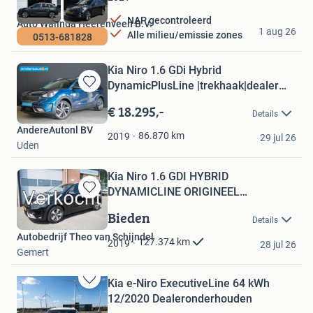
NAP gecontroleerd
Auto Walinga Heerenveen B.V.
1 aug 26
Alle milieu/emissie zones
0513-681828
Heerenveen
Kia Niro 1.6 GDi Hybrid
DynamicPlusLine |trekhaak|dealer
Bewaren
ond
in
€ 18.295,-
Details
Mijn
AndereAutonl BV
Favorieten
86.870
km
2019
29 jul 26
Uden
Kia Niro 1.6 GDI HYBRID
DYNAMICLINE ORIGINEEL
Bewaren
NEDERLANDS CAM
in
Bieden
Details
Mijn
Autobedrijf Theo van Schijndel
Favorieten
127.374
km
2019
28 jul 26
Gemert
Kia e-Niro ExecutiveLine 64 kWh
Bewaren
12/2020 Dealeronderhouden
in