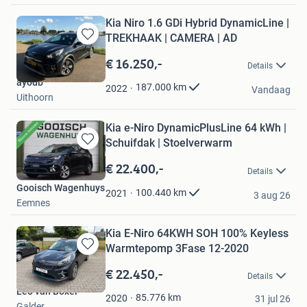
Kia Niro 1.6 GDi Hybrid DynamicLine |
TREKHAAK | CAMERA | AD
Bewaren
in
€ 16.250,-
Details
Mijn
ayoub
Favorieten
187.000
km
2022
Vandaag
Uithoorn
Kia e-Niro DynamicPlusLine 64 kWh |
Schuifdak | Stoelverwarm
Bewaren
in
€ 22.400,-
Details
Mijn
Gooisch Wagenhuys
Favorieten
100.440
km
2021
3 aug 26
Eemnes
Kia E-Niro 64KWH SOH 100% Keyless
Warmtepomp 3Fase 12-2020
Bewaren
in
€ 22.450,-
Details
Mijn
Leo van Boxel
Favorieten
85.776
km
2020
31 jul 26
Galder