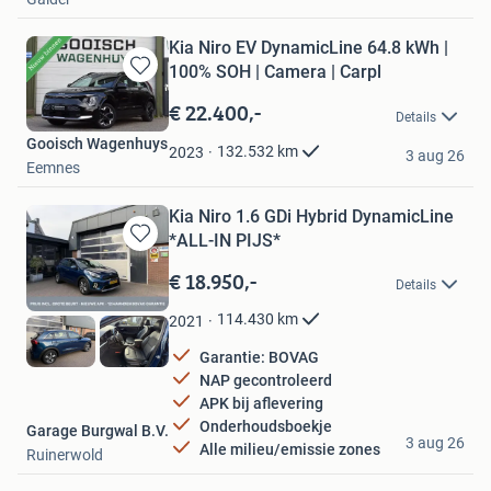
Kia Niro EV DynamicLine 64.8 kWh |
100% SOH | Camera | Carpl
Bewaren
in
€ 22.400,-
Details
Mijn
Gooisch Wagenhuys
Favorieten
132.532
km
2023
3 aug 26
Eemnes
Kia Niro 1.6 GDi Hybrid DynamicLine
*ALL-IN PIJS*
Bewaren
in
€ 18.950,-
Details
Mijn
Favorieten
114.430
km
2021
Garantie: BOVAG
NAP gecontroleerd
APK bij aflevering
Onderhoudsboekje
Garage Burgwal B.V.
3 aug 26
Alle milieu/emissie zones
Ruinerwold