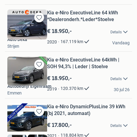
Kia e-Niro ExecutiveLine 64 kWh
*Dealeronderh.*Leder*Stoelve
Bewaren
in
€ 18.950,-
Details
Mijn
Auto Deka
Favorieten
167.119
km
2020
Vandaag
Strijen
Kia e-Niro ExecutiveLine 64kWh |
SOH 94,3% | Leder | Stoelve
Bewaren
in
€ 18.950,-
Details
Mijn
Autobedrijf Eigenraam
Favorieten
120.370
km
2019
30 jul 26
Emmen
Kia e-Niro DynamicPlusLine 39 kWh
(bj 2021, automaat)
Bewaren
in
€ 17.800,-
Details
Mijn
Favorieten
118.804
km
2021