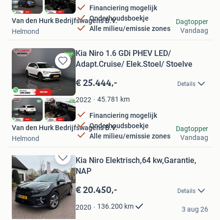
Financiering mogelijk
Onderhoudsboekje
Van den Hurk Bedrijfswagens B.V.
Dagtopper
Alle milieu/emissie zones
Vandaag
Helmond
Kia Niro 1.6 GDi PHEV LED/
Adapt.Cruise/ Elek.Stoel/ Stoelve
Bewaren
in
€ 25.444,-
Details
Mijn
Favorieten
45.781
km
2022
Financiering mogelijk
Onderhoudsboekje
Van den Hurk Bedrijfswagens B.V.
Dagtopper
Alle milieu/emissie zones
Vandaag
Helmond
Kia Niro Elektrisch,64 kw,Garantie,
Bewaren
NAP
in
Mijn
€ 20.450,-
Details
Favorieten
jack1
136.200
km
2020
3 aug 26
Groenlo