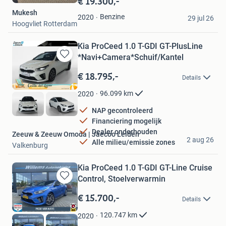
€ 19.300,-
Mijn
Mukesh
Favorieten
Benzine
2020
29 jul 26
Hoogvliet Rotterdam
Kia ProCeed 1.0 T-GDI GT-PlusLine
*Navi+Camera*Schuif/Kantel
Bewaren
in
€ 18.795,-
Details
Mijn
Favorieten
96.099
km
2020
NAP gecontroleerd
Financiering mogelijk
Dealer onderhouden
Zeeuw & Zeeuw Omoda | Jaecoo Leiden
2 aug 26
Alle milieu/emissie zones
Valkenburg
Kia ProCeed 1.0 T-GDI GT-Line Cruise
Control, Stoelverwarmin
Bewaren
in
€ 15.700,-
Details
Mijn
Favorieten
120.747
km
2020