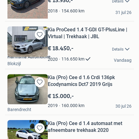
Details
Favorieten
Paul
154.600
km
2018
31 jul 26
's-Hertogenbosch
Kia ProCeed 1.4 T-GDI GT-PlusLine |
Virtual | Trekhaak | JBL
Bewaren
in
€ 18.450,-
Details
Mijn
Harmsma Automotive
Favorieten
116.650
km
2020
Vandaag
Blokzijl
Kia (Pro) Cee d 1.6 Crdi 136pk
Ecodynamics Dct7 2019 Grijs
Bewaren
in
€ 15.000,-
Mijn
Gio
Favorieten
160.000
km
2019
30 jul 26
Barendrecht
Kia (Pro) Cee d 1.4 automaat met
afneembare trekhaak 2020
Bewaren