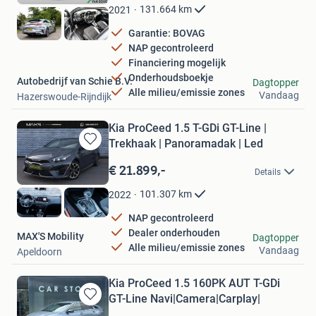
Favorieten
131.664
km
2021
Garantie: BOVAG
NAP gecontroleerd
Financiering mogelijk
Onderhoudsboekje
Autobedrijf van Schie B.V.
Dagtopper
Alle milieu/emissie zones
Vandaag
Hazerswoude-Rijndijk
Kia ProCeed 1.5 T-GDi GT-Line |
Trekhaak | Panoramadak | Led
Bewaren
in
€ 21.899,-
Details
Mijn
Favorieten
101.307
km
2022
NAP gecontroleerd
Dealer onderhouden
MAX'S Mobility
Dagtopper
Alle milieu/emissie zones
Vandaag
Apeldoorn
Kia ProCeed 1.5 160PK AUT T-GDi
GT-Line Navi|Camera|Carplay|
Bewaren