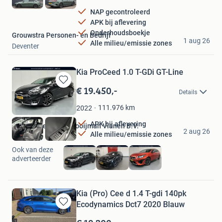
NAP gecontroleerd
APK bij aflevering
Onderhoudsboekje
Grouwstra Personen- en Bedrijf
1 aug 26
Alle milieu/emissie zones
Deventer
Kia ProCeed 1.0 T-GDi GT-Line
€ 19.450,-
Bewaren
Details
in
Mijn
111.976
km
2022
Favorieten
APK bij aflevering
Automobielbedrijf Kooijman Vianen B.V.
2 aug 26
Alle milieu/emissie zones
Vianen
Ook van deze
adverteerder
Kia (Pro) Cee d 1.4 T-gdi 140pk
Ecodynamics Dct7 2020 Blauw
Bewaren
in