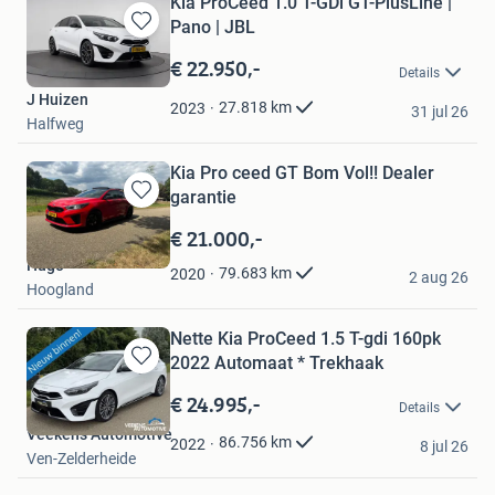
Kia ProCeed 1.0 T-GDi GT-PlusLine |
Pano | JBL
Bewaren
in
€ 22.950,-
Details
Mijn
J Huizen
Favorieten
27.818
km
2023
31 jul 26
Halfweg
Kia Pro ceed GT Bom Vol!! Dealer
garantie
Bewaren
in
€ 21.000,-
Mijn
Hugo
Favorieten
79.683
km
2020
2 aug 26
Hoogland
Nette Kia ProCeed 1.5 T-gdi 160pk
2022 Automaat * Trekhaak
Bewaren
in
€ 24.995,-
Details
Mijn
Veekens Automotive
Favorieten
86.756
km
2022
8 jul 26
Ven-Zelderheide