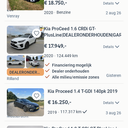
in
€ 18.750,-
Details
Mijn
Luc
Favorieten
Benzine
2020
2 aug 26
Venray
Kia ProCeed 1.6 CRDi GT-
PlusLine|DEALERONDERHOUDEN|GARAN
Bewaren
in
€ 17.949,-
Details
Mijn
Favorieten
124.449
km
2020
Financiering mogelijk
Dealer onderhouden
Mova Automotive
DEALERONDERHOUDEN
Gisteren
Alle milieu/emissie zones
Rilland
Kia Proceed 1.4 T-GDI 140pk 2019
€ 16.250,-
Bewaren
Details
in
T. vd G
Mijn
117.317
km
2019
3 aug 26
Maasbracht
Favorieten