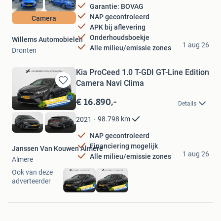
Garantie: BOVAG
NAP gecontroleerd
Camera
APK bij aflevering
Onderhoudsboekje
Willems Automobielen
1 aug 26
Alle milieu/emissie zones
Dronten
Kia ProCeed 1.0 T-GDI GT-Line Edition
Camera Navi Clima
Bewaren
in
€ 16.890,-
Details
Mijn
Favorieten
98.798
km
2021
NAP gecontroleerd
Financiering mogelijk
Janssen Van Kouwen Almere
1 aug 26
Alle milieu/emissie zones
Almere
Ook van deze
adverteerder