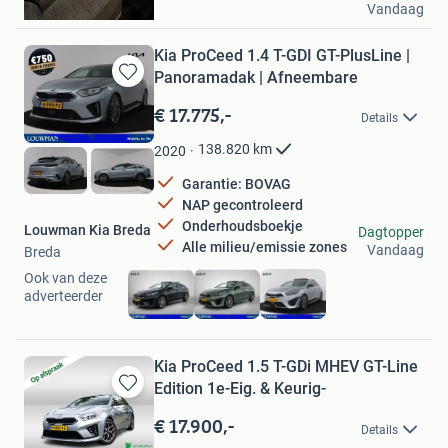
Vandaag
Eindhoven
Kia ProCeed 1.4 T-GDI GT-PlusLine |
Panoramadak | Afneembare
Bewaren
in
€ 17.775,-
Details
Mijn
Favorieten
138.820
km
2020
Garantie: BOVAG
NAP gecontroleerd
Onderhoudsboekje
Louwman Kia Breda
Dagtopper
Alle milieu/emissie zones
Vandaag
Breda
Ook van deze
adverteerder
Kia ProCeed 1.5 T-GDi MHEV GT-Line
Edition 1e-Eig. & Keurig-
Bewaren
in
€ 17.900,-
Details
Mijn