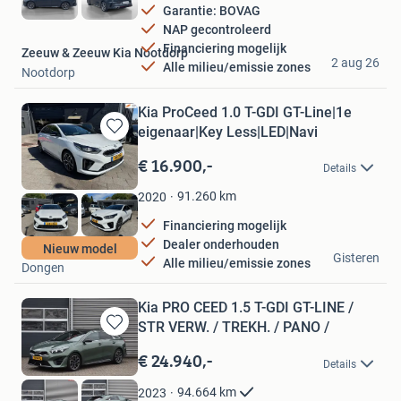
Garantie: BOVAG
NAP gecontroleerd
Financiering mogelijk
Zeeuw & Zeeuw Kia Nootdorp
2 aug 26
Alle milieu/emissie zones
Nootdorp
Kia ProCeed 1.0 T-GDI GT-Line|1e
eigenaar|Key Less|LED|Navi
Bewaren
in
€ 16.900,-
Details
Mijn
Favorieten
91.260
km
2020
Financiering mogelijk
Dealer onderhouden
Autohuys Dongen
Nieuw model
Gisteren
Alle milieu/emissie zones
Dongen
Kia PRO CEED 1.5 T-GDI GT-LINE /
STR VERW. / TREKH. / PANO /
Bewaren
in
€ 24.940,-
Details
Mijn
Favorieten
94.664
km
2023