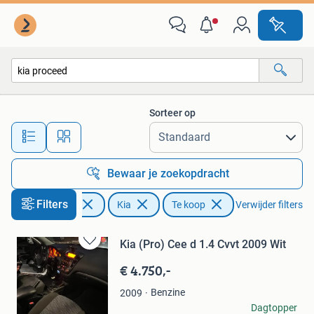
Kia
Sorteer op
Alle afstanden…
Bewaar je zoekopdracht
Filters
Auto's
Kia
Te koop
Verwijder filters
Kia (Pro) Cee d 1.4 Cvvt 2009 Wit
Bewaren
in
€ 4.750,-
Mijn
Favorieten
Benzine
2009
Fazil Azizi
Dagtopper