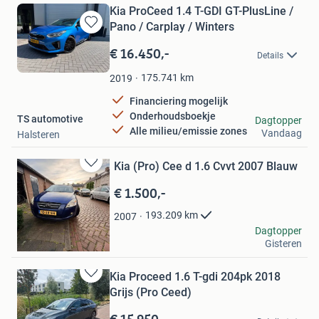
Kia ProCeed 1.4 T-GDI GT-PlusLine /
Pano / Carplay / Winters
Bewaren
in
€ 16.450,-
Details
Mijn
Favorieten
175.741
km
2019
Financiering mogelijk
Onderhoudsboekje
TS automotive
Dagtopper
Alle milieu/emissie zones
Vandaag
Halsteren
Kia (Pro) Cee d 1.6 Cvvt 2007 Blauw
Bewaren
in
€ 1.500,-
Mijn
Favorieten
193.209
km
2007
Thorsten
Dagtopper
Gisteren
Kaatsheuvel
Kia Proceed 1.6 T-gdi 204pk 2018
Bewaren
Grijs (Pro Ceed)
in
Mijn
€ 15.950,-