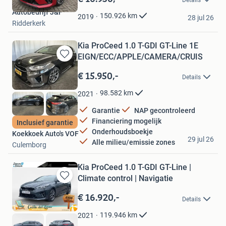
Mijn
Autobedrijf J&F
Favorieten
150.926
km
2019
28 jul 26
Ridderkerk
Kia ProCeed 1.0 T-GDI GT-Line 1E
EIGN/ECC/APPLE/CAMERA/CRUIS
Bewaren
in
€ 15.950,-
Details
Mijn
Favorieten
98.582
km
2021
Garantie
NAP gecontroleerd
Financiering mogelijk
Inclusief garantie
Onderhoudsboekje
Koekkoek Auto's VOF
29 jul 26
Alle milieu/emissie zones
Culemborg
Kia ProCeed 1.0 T-GDI GT-Line |
Climate control | Navigatie
Bewaren
in
€ 16.920,-
Details
Mijn
Favorieten
119.946
km
2021