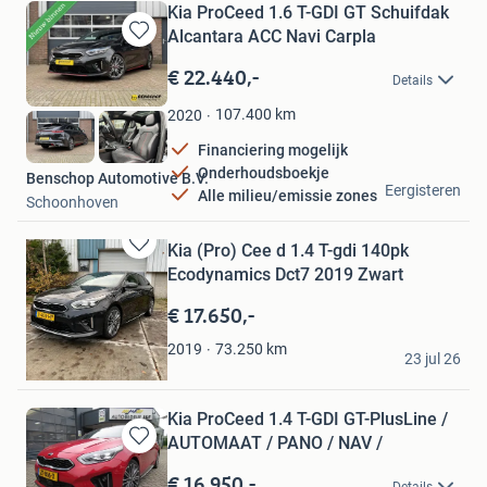
Kia ProCeed 1.6 T-GDI GT Schuifdak
Alcantara ACC Navi Carpla
Bewaren
in
€ 22.440,-
Details
Mijn
Favorieten
107.400
km
2020
Financiering mogelijk
Onderhoudsboekje
Benschop Automotive B.V.
Eergisteren
Alle milieu/emissie zones
Schoonhoven
Kia (Pro) Cee d 1.4 T-gdi 140pk
Bewaren
Ecodynamics Dct7 2019 Zwart
in
Mijn
€ 17.650,-
Favorieten
jeroen
73.250
km
2019
23 jul 26
Alkmaar
Kia ProCeed 1.4 T-GDI GT-PlusLine /
AUTOMAAT / PANO / NAV /
Bewaren
in
€ 16.950,-
Details