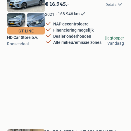
in
€ 16.945,-
Details
Mijn
Favorieten
168.946
km
2021
NAP gecontroleerd
Financiering mogelijk
GT LINE
Dealer onderhouden
HD Car Store b.v.
Dagtopper
Alle milieu/emissie zones
Vandaag
Roosendaal