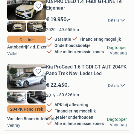
Kia PRO CEED 1.4 T-GDI GT-LINE 1e
Eigenaar
Bewaren
in
€ 19.950,-
Details
Mijn
Favorieten
49.655
km
2020
Garantie
Financiering mogelijk
Gt-Line
Onderhoudsboekje
Autobedrijf v.d. Elzen
Dagtopper
Alle milieu/emissie zones
Vandaag
Volkel
Kia ProCeed 1.6 T-GDI GT AUT 204PK
Pano Trek Navi Leder Led
Bewaren
in
€ 22.450,-
Details
Mijn
Favorieten
80.626
km
2019
APK bij aflevering
204PK Pano Trek
Financiering mogelijk
Dealer onderhouden
Van den Boom Autobedrijf
Dagtopper
Alle milieu/emissie zones
Vandaag
Venray