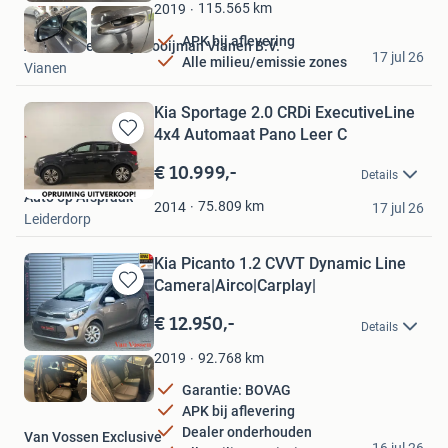
Favorieten
115.565
km
2019
APK bij aflevering
Automobielbedrijf Kooijman Vianen B.V.
17 jul 26
Alle milieu/emissie zones
Vianen
Kia Sportage 2.0 CRDi ExecutiveLine
4x4 Automaat Pano Leer C
Bewaren
in
€ 10.999,-
Details
Mijn
Auto op Afspraak
Favorieten
75.809
km
2014
17 jul 26
Leiderdorp
Kia Picanto 1.2 CVVT Dynamic Line
Camera|Airco|Carplay|
Bewaren
in
€ 12.950,-
Details
Mijn
Favorieten
92.768
km
2019
Garantie: BOVAG
APK bij aflevering
Dealer onderhouden
Van Vossen Exclusive
16 jul 26