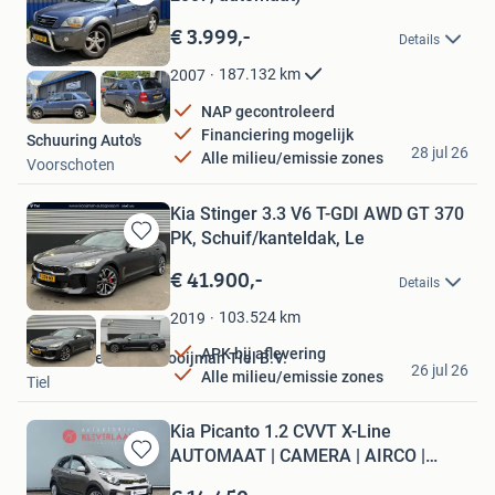
Bewaren
in
€ 3.999,-
Details
Mijn
Favorieten
187.132
km
2007
NAP gecontroleerd
Financiering mogelijk
Schuuring Auto's
28 jul 26
Alle milieu/emissie zones
Voorschoten
Kia Stinger 3.3 V6 T-GDI AWD GT 370
PK, Schuif/kanteldak, Le
Bewaren
in
€ 41.900,-
Details
Mijn
Favorieten
103.524
km
2019
APK bij aflevering
Automobielbedrijf Kooijman Tiel B.V.
26 jul 26
Alle milieu/emissie zones
Tiel
Kia Picanto 1.2 CVVT X-Line
AUTOMAAT | CAMERA | AIRCO |
Bewaren
NAVI
in