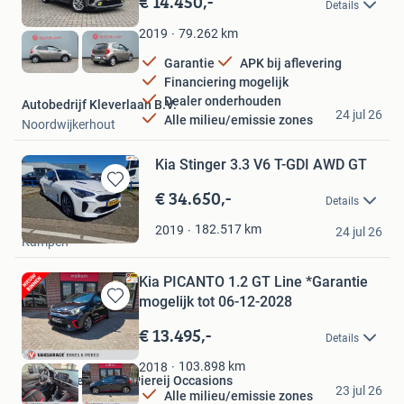
€ 14.450,-
Details
Mijn
Favorieten
79.262
km
2019
Garantie
APK bij aflevering
Financiering mogelijk
Dealer onderhouden
Autobedrijf Kleverlaan B.V.
24 jul 26
Alle milieu/emissie zones
Noordwijkerhout
Kia Stinger 3.3 V6 T-GDI AWD GT
€ 34.650,-
Bewaren
Details
in
Autohandel Bunt
Mijn
182.517
km
2019
24 jul 26
Kampen
Favorieten
Kia PICANTO 1.2 GT Line *Garantie
mogelijk tot 06-12-2028
Bewaren
in
€ 13.495,-
Details
Mijn
Favorieten
103.898
km
2018
Vakgarage Ernes & Piereij Occasions
23 jul 26
Alle milieu/emissie zones
Elsloo