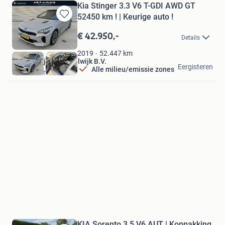
Kia Stinger 3.3 V6 T-GDI AWD GT
52450 km ! | Keurige auto !
Bewaren
in
€ 42.950,-
Details
Mijn
Favorieten
52.447
km
2019
Autobedrijf Van Muijlwijk B.V.
Eergisteren
Alle milieu/emissie zones
Schelluinen
KIA Sorento 3.5 V6 AUT | Koppakking