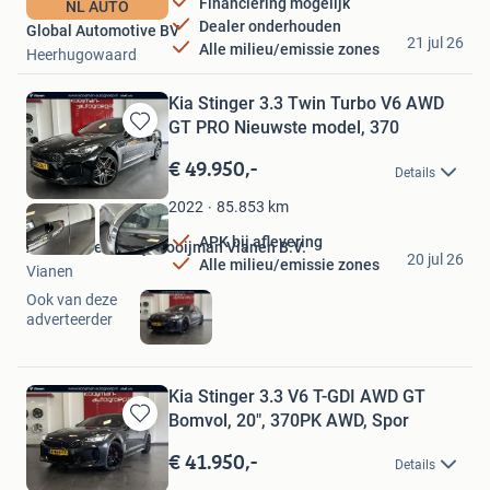
Financiering mogelijk
NL AUTO
Dealer onderhouden
Global Automotive BV
21 jul 26
Alle milieu/emissie zones
Heerhugowaard
Kia Stinger 3.3 Twin Turbo V6 AWD
GT PRO Nieuwste model, 370
Bewaren
in
€ 49.950,-
Details
Mijn
Favorieten
85.853
km
2022
APK bij aflevering
Automobielbedrijf Kooijman Vianen B.V.
20 jul 26
Alle milieu/emissie zones
Vianen
Ook van deze
adverteerder
Kia Stinger 3.3 V6 T-GDI AWD GT
Bomvol, 20", 370PK AWD, Spor
Bewaren
in
€ 41.950,-
Details
Mijn