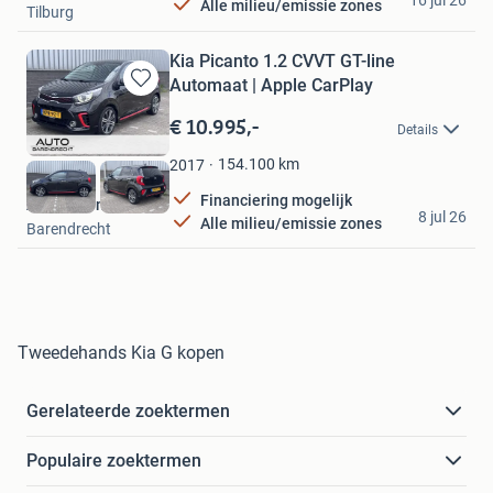
Alle milieu/emissie zones
Tilburg
Kia Picanto 1.2 CVVT GT-line
Automaat | Apple CarPlay
Bewaren
in
€ 10.995,-
Details
Mijn
Favorieten
154.100
km
2017
Financiering mogelijk
Auto Barendrecht
8 jul 26
Alle milieu/emissie zones
Barendrecht
Tweedehands Kia G kopen
Gerelateerde zoektermen
Populaire zoektermen