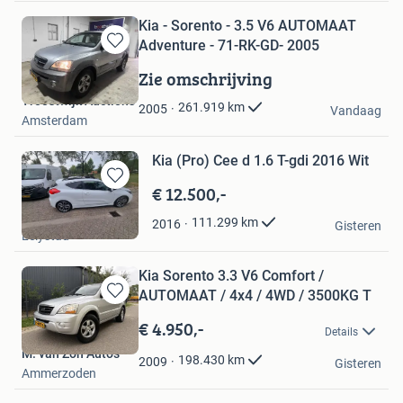
Kia - Sorento - 3.5 V6 AUTOMAAT
Adventure - 71-RK-GD- 2005
Bewaren
in
Zie omschrijving
Mijn
Troostwijk Auctions
Favorieten
261.919
km
2005
Vandaag
Amsterdam
Kia (Pro) Cee d 1.6 T-gdi 2016 Wit
€ 12.500,-
Bewaren
in
sheldon jansen
111.299
km
2016
Mijn
Gisteren
Lelystad
Favorieten
Kia Sorento 3.3 V6 Comfort /
AUTOMAAT / 4x4 / 4WD / 3500KG T
Bewaren
in
€ 4.950,-
Details
Mijn
M. van Zon Auto's
Favorieten
198.430
km
2009
Gisteren
Ammerzoden