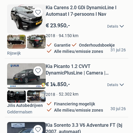
Kia Carens 2.0 GDi DynamicLine l
Automaat l 7-persoons l Nav
Bewaren
in
€ 23.950,-
Details
Mijn
Favorieten
94.150
km
2018
Garantie
Onderhoudsboekje
Korteland Auto's
31 jul 26
Alle milieu/emissie zones
Rijswijk
Kia Picanto 1.2 CVVT
DynamicPlusLine | Camera |
Bewaren
Schuif-/kant
in
€ 14.850,-
Details
Mijn
Favorieten
52.302
km
2018
Financiering mogelijk
Jilis Autobedrijven
30 jul 26
Alle milieu/emissie zones
Geldermalsen
Kia Sorento 3.3 V6 Adventure FT (bj
2007, automaat)