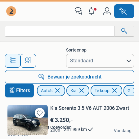
Kia
Sorteer op
Alle afstanden…
Bewaar je zoekopdracht
Filters
Auto's
Kia
Te koop
G
Kia Sorento 3.5 V6 AUT 2006 Zwart
€ 3.250,-
Bewaren
in
Autoservice De Groot Coevorden
231.989
km
2006
Mijn
Vandaag
Coevorden
Favorieten