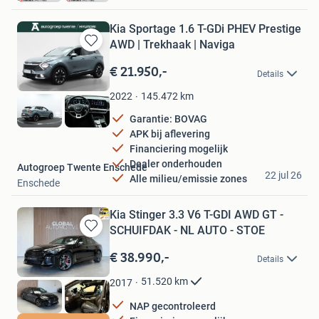
Kia Sportage 1.6 T-GDi PHEV Prestige
AWD | Trekhaak | Naviga
Bewaren
in
€ 21.950,-
Details
Mijn
Favorieten
145.472
km
2022
Garantie: BOVAG
APK bij aflevering
Financiering mogelijk
Dealer onderhouden
Autogroep Twente Enschede
22 jul 26
Alle milieu/emissie zones
Enschede
Kia Stinger 3.3 V6 T-GDI AWD GT -
SCHUIFDAK - NL AUTO - STOE
Bewaren
in
€ 38.990,-
Details
Mijn
Favorieten
51.520
km
2017
NAP gecontroleerd