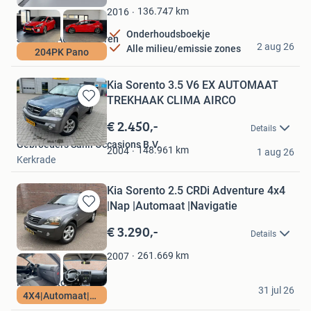
Favorieten
136.747
km
2016
Onderhoudsboekje
Janssen Auto Susteren
2 aug 26
Alle milieu/emissie zones
204PK Pano
Susteren
Kia Sorento 3.5 V6 EX AUTOMAAT
TREKHAAK CLIMA AIRCO
Bewaren
in
€ 2.450,-
Details
Mijn
Gebroeders Sahil Occasions B.V.
Favorieten
148.961
km
2004
1 aug 26
Kerkrade
Kia Sorento 2.5 CRDi Adventure 4x4
|Nap |Automaat |Navigatie
Bewaren
in
€ 3.290,-
Details
Mijn
Favorieten
261.669
km
2007
Nobel Auto's B2B
31 jul 26
4X4|Automaat|Nap
Genderen