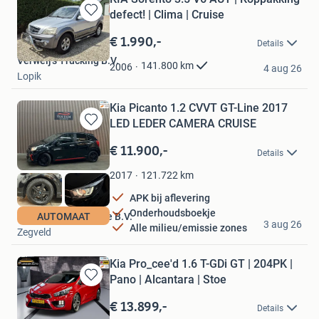
defect! | Clima | Cruise
Bewaren
in
€ 1.990,-
Details
Mijn
Verweij's Trucking B.V.
Favorieten
141.800
km
2006
4 aug 26
Lopik
Kia Picanto 1.2 CVVT GT-Line 2017
LED LEDER CAMERA CRUISE
Bewaren
in
€ 11.900,-
Details
Mijn
Favorieten
121.722
km
2017
APK bij aflevering
Onderhoudsboekje
Van Dam Automotive B.V.
AUTOMAAT
3 aug 26
Alle milieu/emissie zones
Zegveld
Kia Pro_cee'd 1.6 T-GDi GT | 204PK |
Pano | Alcantara | Stoe
Bewaren
in
€ 13.899,-
Details
Mijn