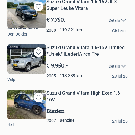
Suzuki Grand Vitara 1.6-16V JLX
Super Leuke Vitara
Bewaren
in
€ 7.750,-
Details
Mijn
SDK Automotive
Favorieten
119.321
km
2008
Gisteren
Den Dolder
Suzuki Grand Vitara 1.6-16V Limited
*Uniek* |Leder|Airco|Tre
Bewaren
in
€ 9.950,-
Details
Mijn
Baaten Automotive
Favorieten
113.389
km
2005
28 jul 26
Velp
Suzuki Grand Vitara High Exec 1.6
16V
Bewaren
in
Bieden
Mijn
BdW
Favorieten
Benzine
2007
24 jul 26
Hall