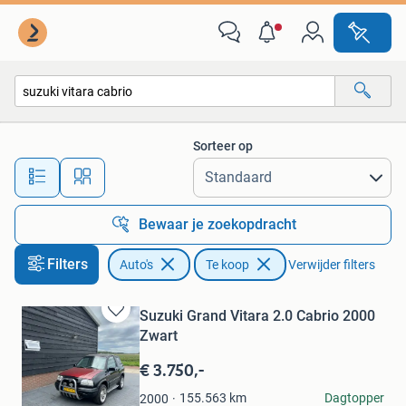
Auto's
Sorteer op
Alle afstanden…
Bewaar je zoekopdracht
Filters
Auto's
Te koop
Verwijder filters
Suzuki Grand Vitara 2.0 Cabrio 2000
Bewaren
Zwart
in
Mijn
€ 3.750,-
Favorieten
Warmerdam
155.563
km
Dagtopper
2000