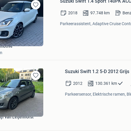
Suzuki Swift 1.4 Sport 140PK
Bewaren
2018
97.748
km
Benz
in
Mijn
Parkeerassistent, Adaptive Cruise Contro
Favorieten
motive
en
Suzuki Swift 1.2 5-D 2012 Grijs
Bewaren
2012
130.361
km
in
Mijn
Parkeersensor, Elektrische ramen, Bl
Favorieten
jf van Leijenhorst