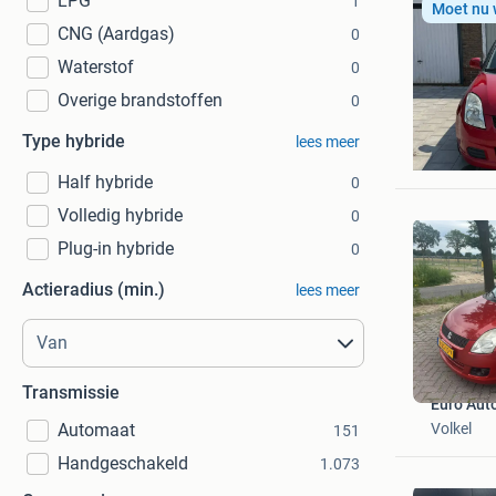
LPG
1
Moet nu
CNG (Aardgas)
0
Waterstof
0
Overige brandstoffen
0
Joyce
Type hybride
lees meer
Ten Boer
Half hybride
0
Volledig hybride
0
Plug-in hybride
0
Actieradius (min.)
lees meer
Transmissie
Euro Aut
Volkel
Automaat
151
Handgeschakeld
1.073