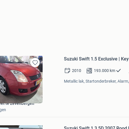
Suzuki Swift 1.5 Exclusive | K
Bewaren
2010
193.000
km
in
Mijn
Metallic lak, Startonderbreker, Alarm,
Favorieten
et te Zevenbergen
gen
Bewaren
in
Suzuki Swift 1.3 5D 2007 Roo