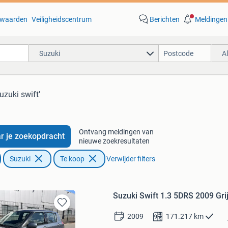
waarden
Veiligheidscentrum
Berichten
Meldingen
Suzuki
A
suzuki swift'
Ontvang meldingen van
r je zoekopdracht
nieuwe zoekresultaten
Suzuki
Te koop
Verwijder filters
Suzuki Swift 1.3 5DRS 2009 Gri
Bewaren
2009
171.217
km
in