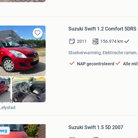
Suzuki Swift 1.2 Comfort 5DRS
Bewaren
2011
156.974
km
in
Mijn
Stoelverwarming, Elektrische ramen, 
Favorieten
NAP gecontroleerd
Alle mi
Speedy Cars
Lelystad
Bewaren
in
Suzuki Swift 1.5 5D 2007
Mijn
 weg
Favorieten