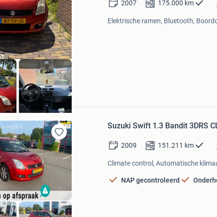
2007
175.000
km
Elektrische ramen, Bluetooth, Boord
wi
Suzuki Swift 1.3 Bandit 3DR
Bewaren
2009
151.211
km
in
Mijn
Climate control, Automatische klimaa
Favorieten
NAP gecontroleerd
Onderh