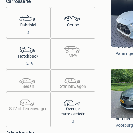
Carrosserie
Cabriolet
Coupé
3
1
LVD Auto
Panning
MPV
Hatchback
1.219
Sedan
Stationwagon
SUV of Terreinwagen
Overige
carrosserieën
Autobedri
3
Voorburg
Adverteerder