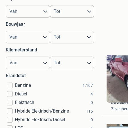
Bouwjaar
Kilometerstand
Brandstof
Benzine
1.107
Diesel
4
Elektrisch
0
De Geode
Zevenber
Hybride Elektrisch/Benzine
116
Hybride Elektrisch/Diesel
0