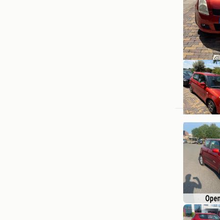
Baraa Ali
't Goy