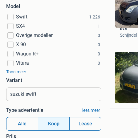
Model
Swift
1.226
SX4
1
Eva
Overige modellen
Schijndel
0
X-90
0
Wagon R+
0
Vitara
0
Toon meer
Variant
Daryl Ki
Roden
Type advertentie
lees meer
Alle
Koop
Lease
Prijs