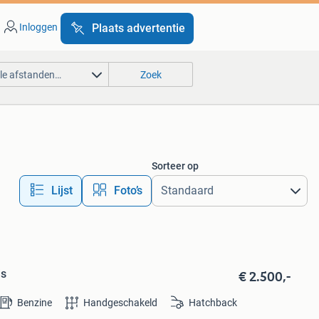
Inloggen
Plaats advertentie
lle afstanden…
Zoek
Sorteer op
Lijst
Foto’s
€ 2.500,-
js
Benzine
Handgeschakeld
Hatchback