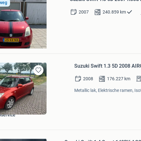
Mijn
 weg
Favorieten
2007
240.859
km
Suzuki Swift 1.3 5D 2008 
Bewaren
2008
176.227
km
in
Mijn
Metallic lak, Elektrische ramen, Isof
Favorieten
oservice