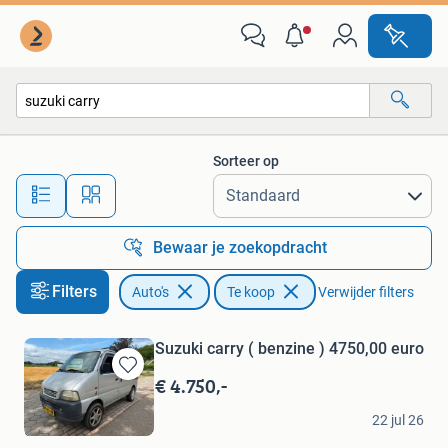
Auto's
Sorteer op
Alle afstanden…
Bewaar je zoekopdracht
Filters
Auto's
Te koop
Verwijder filters
Suzuki carry ( benzine ) 4750,00 euro
€ 4.750,-
Bewaren
in
martin
Mijn
22 jul 26
Oosterhout
Favorieten