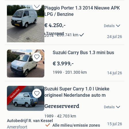
Piaggio Porter 1.3 2014 Nieuwe APK
Bewaren
LPG / Benzine
in
Mijn
€ 4.250,-
Details
Favorieten
Wagenaar Handel en Transport
206.741
km
2014
24 jul 26
Oosterwolde
Suzuki Carry Bus 1.3 mini bus
€ 3.999,-
Bewaren
in
Classic Cars Heerde
201.300
km
1999
Mijn
14 jul 26
Heerde
Favorieten
Suzuki Super Carry 1.0 I Unieke
origineel Nederlandse auto m
Bewaren
in
Gereserveerd
Details
Mijn
Favorieten
42.703
km
1989
Autobedrijf R. van Kessel
15 jul 26
Alle milieu/emissie zones
Amersfoort