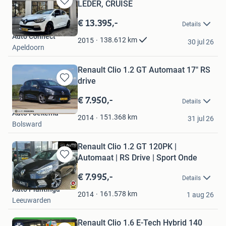
LEDER, CRUISE
Bewaren
in
€ 13.395,-
Details
Mijn
Auto Connect
Favorieten
138.612
km
2015
30 jul 26
Apeldoorn
Renault Clio 1.2 GT Automaat 17" RS
drive
Bewaren
in
€ 7.950,-
Details
Mijn
Auto Foekema
Favorieten
151.368
km
2014
31 jul 26
Bolsward
Renault Clio 1.2 GT 120PK |
Automaat | RS Drive | Sport Onde
Bewaren
in
€ 7.995,-
Details
Mijn
Auto Plantinga
Favorieten
161.578
km
2014
1 aug 26
Leeuwarden
Renault Clio 1.6 E-Tech Hybrid 140