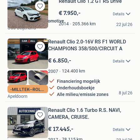
Renault Clio 1.2 GT RS Drive
€ 7.950,-
Bewaren
Details
in
Ten Bloemendal Automotive
Mijn
205.366
km
2014
22 jul 26
Oud-Beijerland
Favorieten
Renault Clio 2.0-16V RS F1 WORLD
CHAMPIONS 358/500/CIRCUIT A
Bewaren
in
€ 6.850,-
Details
Mijn
Favorieten
124.400
km
2007
Financiering mogelijk
Onderhoudsboekje
car4all
-MILLTEK--ROLKOOI-
8 jul 26
Alle milieu/emissie zones
Apeldoorn
Renault Clio 1.6 Turbo R.S. NAVI,
CAMERA, CRUISE.
Bewaren
in
€ 17.445,-
Details
Mijn
Auto Connect
Favorieten
78.115
km
2017