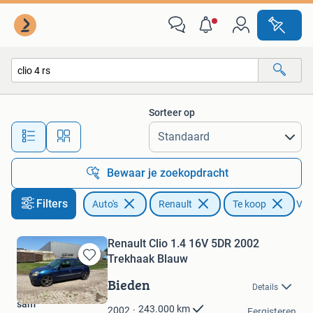
Renault
Sorteer op
Alle afstanden…
Bewaar je zoekopdracht
Filters
Auto's
Renault
Te koop
Verw
Renault Clio 1.4 16V 5DR 2002
Trekhaak Blauw
Bewaren
in
Bieden
Details
Mijn
sam
Favorieten
243.000
km
2002
Eergisteren