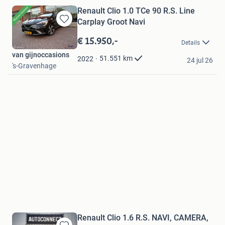
Renault Clio 1.0 TCe 90 R.S. Line
Carplay Groot Navi
Bewaren
in
€ 15.950,-
Details
Mijn
van gijnoccasions
Favorieten
51.551
km
2022
24 jul 26
's-Gravenhage
Renault Clio 1.6 R.S. NAVI, CAMERA,