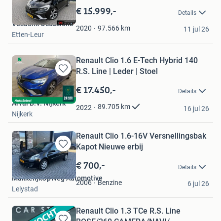
in
€ 15.999,-
Details
Mijn
Vosdonk Occasions
Favorieten
97.566
km
2020
11 jul 26
Etten-Leur
Renault Clio 1.6 E-Tech Hybrid 140
R.S. Line | Leder | Stoel
Bewaren
in
€ 17.450,-
Details
Mijn
Arval B.V. Nijkerk
Favorieten
89.705
km
2022
16 jul 26
Nijkerk
Renault Clio 1.6-16V Versnellingsbak
Kapot Nieuwe erbij
Bewaren
in
€ 700,-
Details
Mijn
MakkelijkOpWeg Automotive
Favorieten
Benzine
2006
6 jul 26
Lelystad
Renault Clio 1.3 TCe R.S. Line