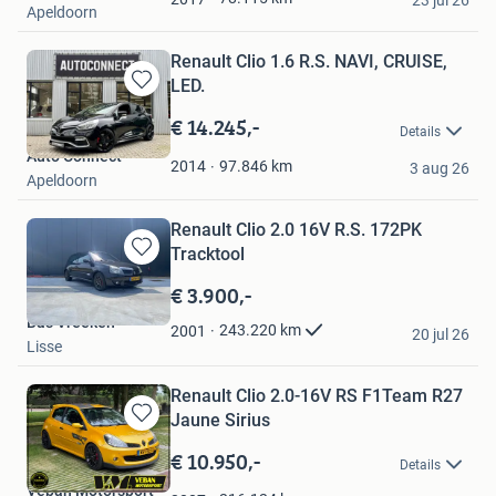
23 jul 26
Apeldoorn
Renault Clio 1.6 R.S. NAVI, CRUISE,
LED.
Bewaren
in
€ 14.245,-
Details
Mijn
Auto Connect
Favorieten
97.846
km
2014
3 aug 26
Apeldoorn
Renault Clio 2.0 16V R.S. 172PK
Tracktool
Bewaren
in
€ 3.900,-
Mijn
Bas Vreeken
Favorieten
243.220
km
2001
20 jul 26
Lisse
Renault Clio 2.0-16V RS F1Team R27
Jaune Sirius
Bewaren
in
€ 10.950,-
Details
Mijn
Veban Motorsport
Favorieten