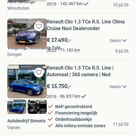
Auto Jansingh
Favorieten
142.467
km
2019
10 jul 26
Winschoten
Renault Clio 1.3 TCe R.S. Line Clima
Cruise Navi Dealeronder
Bewaren
in
€ 17.490,-
Details
Mijn
Vakgarage Stoomberg-Tulp
Favorieten
71.182
km
2020
9 jul 26
Dongen
Renault Clio 1.3 TCe R.S. Line |
Automaat | 360 camera | Ned
Bewaren
in
€ 15.750,-
Details
Mijn
Favorieten
86.957
km
2019
NAP gecontroleerd
Financiering mogelijk
Onderhoudsboekje
Autobedrijf Simonis
11 jul 26
Alle milieu/emissie zones
Vianen