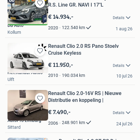
R.S. Line GR. NAVI I 17"L
Bewaren
in
€ 14.934,-
Details
Mijn
DB Auto
Favorieten
122.540
km
2020
1 aug 26
Kollum
Renault Clio 2.0 RS Pano Stoelv
Cruise Keyless
Bewaren
in
€ 11.950,-
Details
Mijn
Het.Kanaal Auto's
Favorieten
190.034
km
2010
10 jul 26
Ulft
Renault Clio 2.0-16V RS | Nieuwe
Distributie en koppeling |
Bewaren
in
€ 7.490,-
Details
Mijn
AutoPro Limburg
Favorieten
248.901
km
2006
24 jul 26
Sittard