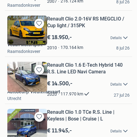
216.124
km
2007
8 jul 26
Raamsdonksveer
Renault Clio 2.0-16V RS MEGCLIO /
Cup light / 315PK
Bewaren
in
€ 18.950,-
Details
Mijn
Veban Motorsport
Favorieten
170.164
km
2010
8 jul 26
Raamsdonksveer
Renault Clio 1.6 E-Tech Hybrid 140
R.S. Line LED Navi Camera
Bewaren
in
€ 14.500,-
Details
Mijn
Autobedrijf Vleutensevaart
Favorieten
117.970
km
2020
27 jul 26
Utrecht
Renault Clio 1.0 TCe R.S. Line |
Keyless | Bose | Cruise | L
Bewaren
in
€ 11.945,-
Details
Mijn