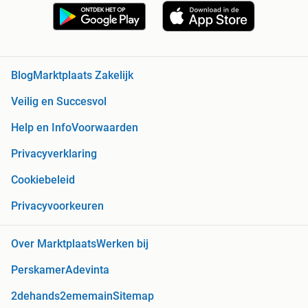
Blog
Marktplaats Zakelijk
Veilig en Succesvol
Help en Info
Voorwaarden
Privacyverklaring
Cookiebeleid
Privacyvoorkeuren
Over Marktplaats
Werken bij
Perskamer
Adevinta
2dehands
2ememain
Sitemap