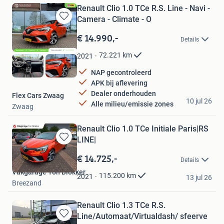
Renault Clio 1.0 TCe R.S. Line - Navi -
Camera - Climate - O
Bewaren
in
€ 14.990,-
Details
Mijn
Favorieten
72.221
km
2021
NAP gecontroleerd
APK bij aflevering
Dealer onderhouden
Flex Cars Zwaag
10 jul 26
Alle milieu/emissie zones
Zwaag
Renault Clio 1.0 TCe Initiale Paris|RS
LINE|
Bewaren
in
€ 14.725,-
Details
Mijn
Vakgarage Ton Blokker
Favorieten
115.200
km
2021
13 jul 26
Breezand
Renault Clio 1.3 TCe R.S.
Line/Automaat/Virtualdash/ sfeerve
Bewaren