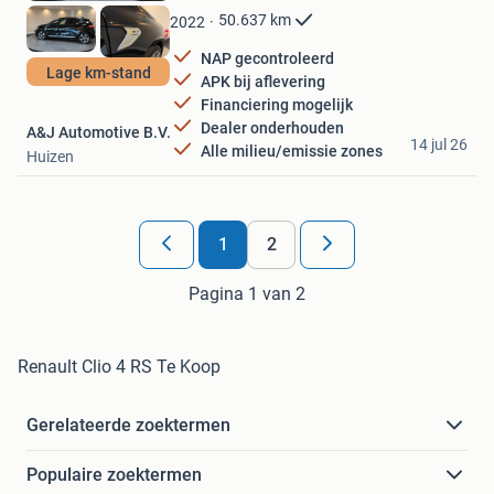
Favorieten
50.637
km
2022
NAP gecontroleerd
Lage km-stand
APK bij aflevering
Financiering mogelijk
Dealer onderhouden
A&J Automotive B.V.
14 jul 26
Alle milieu/emissie zones
Huizen
1
2
Pagina 1 van 2
Renault Clio 4 RS Te Koop
Gerelateerde zoektermen
Populaire zoektermen