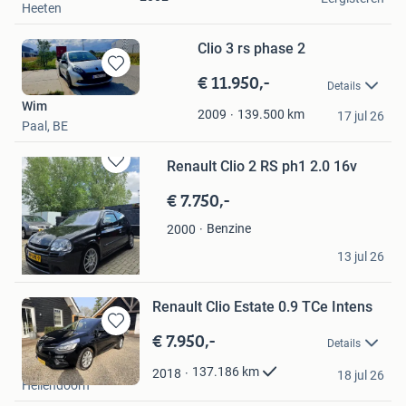
Heeten
Clio 3 rs phase 2
€ 11.950,-
Bewaren
Details
in
Wim
Mijn
139.500
km
2009
17 jul 26
Paal, BE
Favorieten
Renault Clio 2 RS ph1 2.0 16v
Bewaren
in
€ 7.750,-
Mijn
Favorieten
Benzine
2000
Nori details
13 jul 26
Heerlen
Renault Clio Estate 0.9 TCe Intens
€ 7.950,-
Bewaren
Details
in
Hellecate Auto's
Mijn
137.186
km
2018
18 jul 26
Hellendoorn
Favorieten