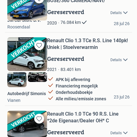
BOSE/360 CAMERA/NAVI/
Bewaren
in
Gereserveerd
Details
Mijn
JM Car Store B.V.
Favorieten
76.084
km
2020
28 jul 26
Roosendaal
Renault Clio 1.3 TCe R.S. Line 140pk!
Uniek | Stoelverwarmin
Bewaren
in
Gereserveerd
Details
Mijn
Favorieten
83.401
km
2021
APK bij aflevering
Financiering mogelijk
Onderhoudsboekje
Autobedrijf Simonis
23 jul 26
Alle milieu/emissie zones
Vianen
Renault Clio 1.0 TCe 90 R.S. Line
*2de Eigenaar/Dealer OH* C
Bewaren
in
Gereserveerd
Details
Mijn