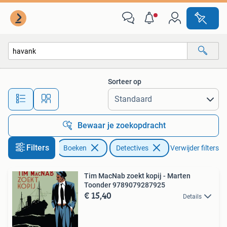
Detectives
Sorteer op
Alle afstanden…
Bewaar je zoekopdracht
Filters
Boeken
Detectives
Verwijder filters
Tim MacNab zoekt kopij - Marten
Toonder 9789079287925
€ 15,40
Details