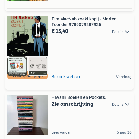
Tim MacNab zoekt kopij - Marten
Toonder 9789079287925
€ 15,40
Details
Scherpste prijs
Bezoek website
Vandaag
Havank Boeken en Pockets.
Zie omschrijving
Details
Leeuwarden
5 aug 26