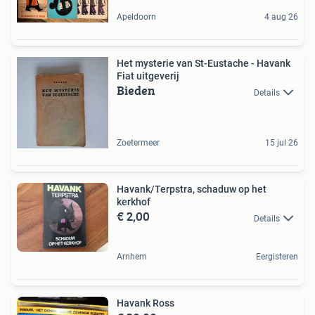
Apeldoorn
4 aug 26
Het mysterie van St-Eustache - Havank
Fiat uitgeverij
Bieden
Details
Zoetermeer
15 jul 26
Havank/Terpstra, schaduw op het
kerkhof
€ 2,00
Details
Arnhem
Eergisteren
Havank Ross