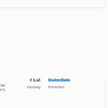
€ 6,45
BoekenBalie
rste
Vandaag
Rotterdam
en 30
ag
a