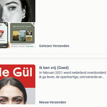
waar. Bestel direct op onze website! Titel: ik g
leven
cherpste prijs
Gelezen
Verzenden
Ik ben vrij (Goed)
In februari 2021 werd nederland overdonderd
ik ga leven, de openhartige, ontroerende en
vlijmscherpe debuutroman van lale gül, waari
haar persoonlijke strijd tegen de verstikkende
tradities e
Nieuw
Verzenden