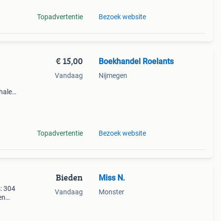
Topadvertentie
Bezoek website
€ 15,00
Boekhandel Roelants
Vandaag
Nijmegen
halen
g
14.00
Topadvertentie
Bezoek website
Bieden
Miss N.
: 304
Vandaag
Monster
en
ig, je
s