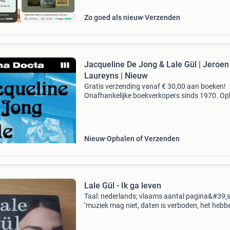
cherpste prijs
Zo goed als nieuw
Verzenden
Jacqueline De Jong & Lale Gül | Jeroen
Laureyns | Nieuw
Gratis verzending vanaf € 30,00 aan boeken!
Onafhankelijke boekverkopers sinds 1970. Op
in onze boekhandel in nijmegen of dezelfde da
verstuurd bij bestellingen van ma t/m vr voor 
Uur
Nieuw
Ophalen of Verzenden
Lale Gül - Ik ga leven
Taal: nederlands; vlaams aantal pagina&#39;s
‘muziek mag niet, daten is verboden, het hebb
van vrienden van het andere geslacht is onwett
leuk kleden en opmaken is ongepast, ’s avond