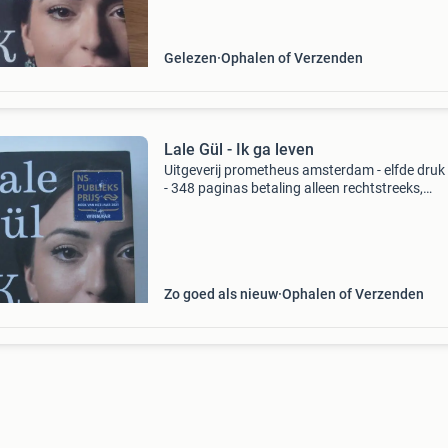
Gelezen
Ophalen of Verzenden
Lale Gül - Ik ga leven
Uitgeverij prometheus amsterdam - elfde druk
- 348 paginas betaling alleen rechtstreeks,
betaalverzoek is geen optie evt. Verzendkosten
voor de koper zie ook mijn andere advertentie
Zo goed als nieuw
Ophalen of Verzenden