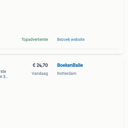
Topadvertentie
Bezoek website
€ 24,70
BoekenBalie
rste
Vandaag
Rotterdam
en 30
ag
a