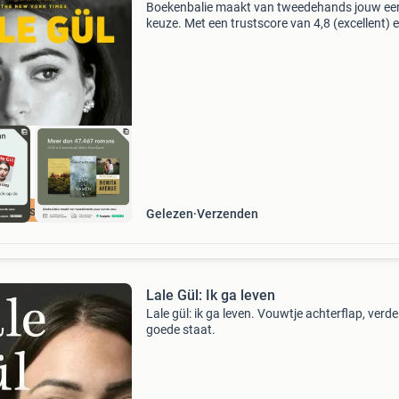
Boekenbalie maakt van tweedehands jouw ee
keuze. Met een trustscore van 4,8 (excellent) 
dagen retour garantie maken we dat iedere d
waar. Bestel direct op onze website! Titel: ik g
leven
cherpste prijs
Gelezen
Verzenden
Lale Gül: Ik ga leven
Lale gül: ik ga leven. Vouwtje achterflap, verde
goede staat.