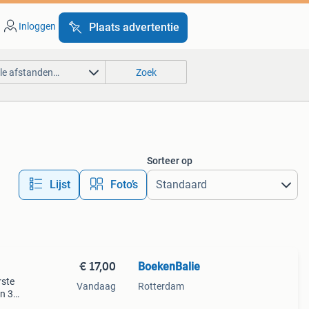
Inloggen
Plaats advertentie
lle afstanden…
Zoek
Sorteer op
Lijst
Foto’s
€ 17,00
BoekenBalie
rste
Vandaag
Rotterdam
en 30
ag