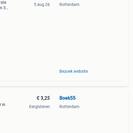
rste
5 aug 26
Rotterdam
en 30
ag
a
Bezoek website
€ 3,25
Boek55
r in
Eergisteren
Rotterdam