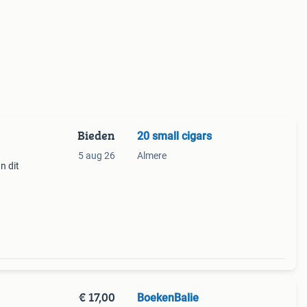
Bieden
20 small cigars
5 aug 26
Almere
n dit
€ 17,00
BoekenBalie