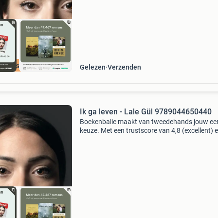
cherpste prijs
Gelezen
Verzenden
Ik ga leven - Lale Gül 9789044650440
Boekenbalie maakt van tweedehands jouw ee
keuze. Met een trustscore van 4,8 (excellent) 
dagen retour garantie maken we dat iedere d
waar. Bestel direct op onze website! Titel: ik g
leven