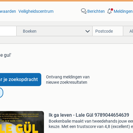
waarden
Veiligheidscentrum
Berichten
Meldingen
Boeken
A
e gul'
Ontvang meldingen van
r je zoekopdracht
nieuwe zoekresultaten
Ik ga leven - Lale Gül 9789044654639
Boekenbalie maakt van tweedehands jouw ee
keuze. Met een trustscore van 4,8 (excellent) 
dagen retour garantie maken we dat iedere d