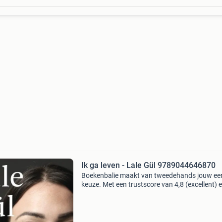
Ik ga leven - Lale Gül 9789044646870
Boekenbalie maakt van tweedehands jouw ee
keuze. Met een trustscore van 4,8 (excellent) 
dagen retour garantie maken we dat iedere d
waar. Bestel direct op onze website! Titel: ik g
leven