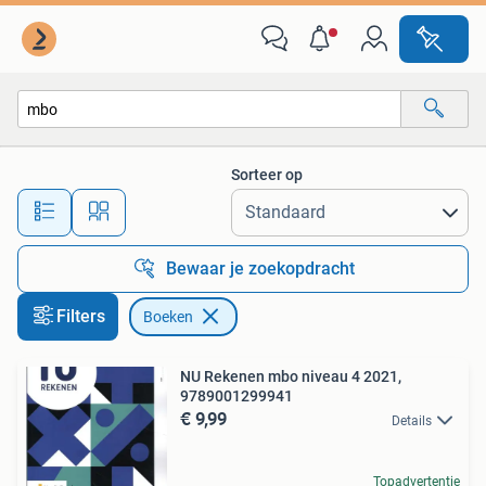
Boeken
Sorteer op
Alle afstanden…
Bewaar je zoekopdracht
Filters
Boeken
NU Rekenen mbo niveau 4 2021,
9789001299941
€ 9,99
Details
Topadvertentie