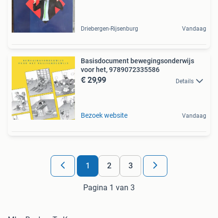
Driebergen-Rijsenburg
Vandaag
Basisdocument bewegingsonderwijs
voor het, 9789072335586
€ 29,99
Details
Bezoek website
Vandaag
1
2
3
Pagina 1 van 3