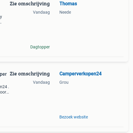
Zie omschrijving
Thomas
Vandaag
Neede
by
tsapp
per,
Dagtopper
Zie omschrijving
Camperverkopen24
per
Vandaag
Grou
n24 .
voor
mpers
n
Bezoek website