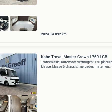
travelmaster van 690lb uit 2024, rechtstreeks
de 1ste
2024
14.892
km
Kabe Travel Master Crown I 760 LGB
Transmissie: automaat vermogen: 170 pk euro
klasse: klasse 6 chassis: mercedes maten en
gewichten breedte: 232 cm. Opbouw lengte: 7
cm. Totale lengte: 782 cm. Totale hoogte: 306
Maximaal gewicht