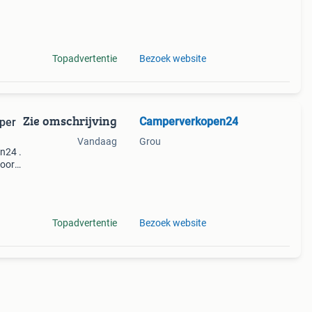
lle
een
Topadvertentie
Bezoek website
Zie omschrijving
Camperverkopen24
per
Vandaag
Grou
n24 .
voor
mpers
n
Topadvertentie
Bezoek website