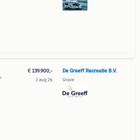
 van
€ 139.900,-
De Greeff Recreatie B.V.
-
2 aug 26
Grave
40
 cm.