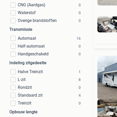
CNG (Aardgas)
0
Waterstof
0
Overige brandstoffen
0
Transmissie
Automaat
16
Half-automaat
0
Handgeschakeld
0
Indeling zitgedeelte
Halve Treinzit
1
L-zit
8
Rondzit
0
Standaard zit
4
Treinzit
0
Opbouw lengte