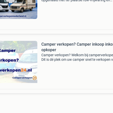
opgehaald met ter plaatse rdw-vrijwaring en
bankbetaling . Dan zit u nu op de goede site. A
bouwjaren van top tot schrot wij zorgen voor 
correcte e
Camper verkopen? Camper inkoop inko
opkoper
Camper verkopen? Welkom bij camperverkope
Dit is dé plek om uw camper snel te verkopen 
een goede prijs . Wij kopen het gehele jaar ca
in voor eigen inkoop dus geen tussenpersone
maar d