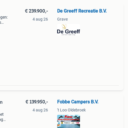
€ 239.900,-
De Greeff Recreatie B.V.
ogen:
4 aug 26
Grave
s
w
gte:
€ 139.950,-
Fobbe Campers B.V.
an
4 aug 26
't Loo Oldebroek
et
ng
 kabe