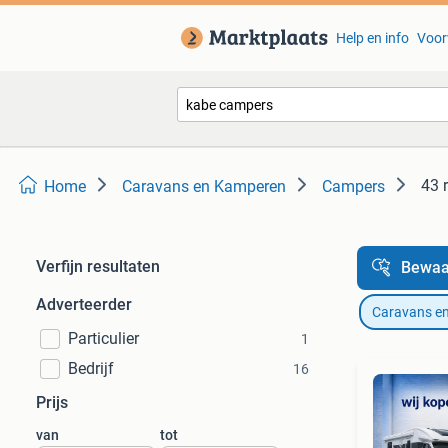
Help en info
Voor
43 
Home
Caravans en Kamperen
Campers
Verfijn resultaten
Bewaa
Adverteerder
Caravans e
Particulier
1
Bedrijf
16
Prijs
van
tot