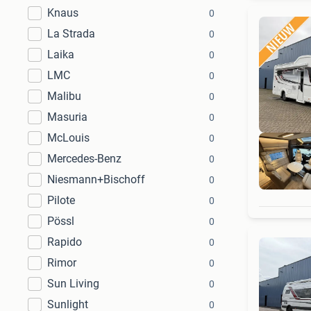
Knaus
0
La Strada
0
Laika
0
LMC
0
Malibu
0
Masuria
0
McLouis
0
Mercedes-Benz
0
Niesmann+Bischoff
0
Pilote
0
Pössl
0
Rapido
0
Rimor
0
Sun Living
0
Sunlight
0