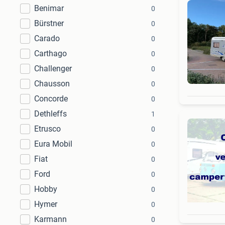
Benimar
0
Bürstner
0
Carado
0
Carthago
0
Challenger
0
Chausson
0
Concorde
0
Dethleffs
1
Etrusco
0
Eura Mobil
0
Fiat
0
Ford
0
Hobby
0
Hymer
0
Karmann
0