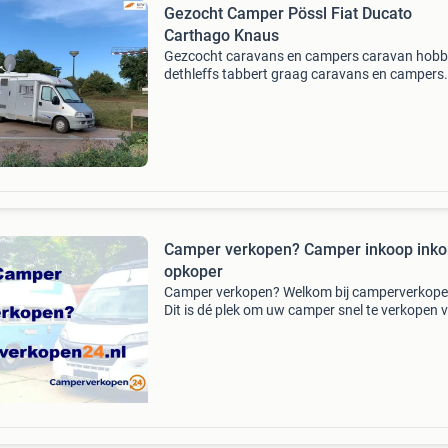
Gezocht Camper Pössl Fiat Ducato
Carthago Knaus
Gezcocht caravans en campers caravan hob
dethleffs tabbert graag caravans en campers
aanbieden in elke staat ook met schade. Wha
/ bellen: 06-83088728 caravan, caravans, cam
campers directe
Camper verkopen? Camper inkoop inko
opkoper
Camper verkopen? Welkom bij camperverkope
Dit is dé plek om uw camper snel te verkopen 
een goede prijs . Wij kopen het gehele jaar ca
in voor eigen inkoop dus geen tussenpersone
maar d