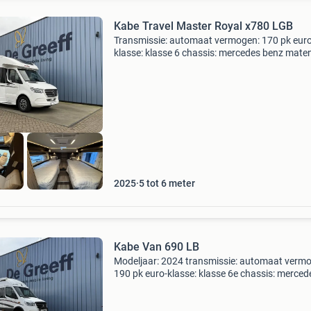
Kabe Travel Master Royal x780 LGB
Transmissie: automaat vermogen: 170 pk euro
klasse: klasse 6 chassis: mercedes benz mate
gewichten breedte: 245 cm. Opbouw lengte: 5
cm. Totale lengte: 806 cm. Stahoogte: 196 cm
Totale hoogte:
2025
5 tot 6 meter
Kabe Van 690 LB
Modeljaar: 2024 transmissie: automaat verm
190 pk euro-klasse: klasse 6e chassis: merced
benz maten en gewichten breedte: 202 cm. To
lengte: 697 cm. Stahoogte: 196 cm. Totale hoo