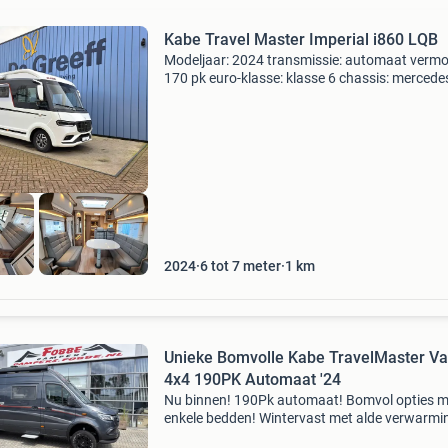
Kabe Travel Master Imperial i860 LQB
Modeljaar: 2024 transmissie: automaat verm
170 pk euro-klasse: klasse 6 chassis: mercede
maten en gewichten breedte: 232 cm. Opbou
lengte: 606 cm. Totale lengte: 882 cm. Stahoo
196 cm. Tota
2024
6 tot 7 meter
1
km
Unieke Bomvolle Kabe TravelMaster V
4x4 190PK Automaat '24
Nu binnen! 190Pk automaat! Bomvol opties m
enkele bedden! Wintervast met alde verwarmi
noem het maar op! Uitzonderlijke kwaliteit! De