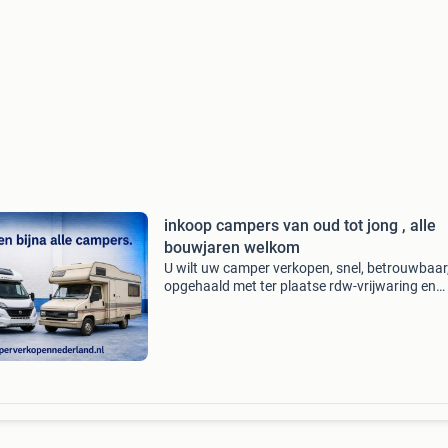
inkoop campers van oud tot jong , alle
bouwjaren welkom
U wilt uw camper verkopen, snel, betrouwbaar
opgehaald met ter plaatse rdw-vrijwaring en
bankbetaling . Dan zit u nu op de goede site. A
bouwjaren van top tot schrot wij zorgen voor 
correcte e