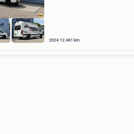
317 cm
2024
12.481
km