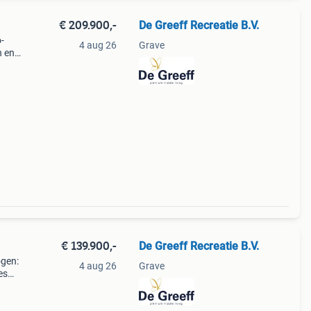
€ 209.900,-
De Greeff Recreatie B.V.
-
4 aug 26
Grave
n en
19
.
€ 139.900,-
De Greeff Recreatie B.V.
ogen:
4 aug 26
Grave
es
tale
gte: