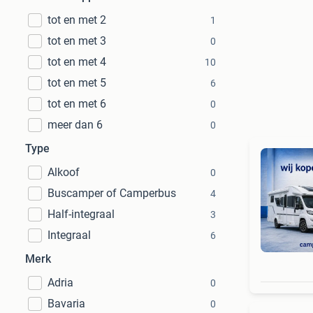
tot en met 2
1
tot en met 3
0
tot en met 4
10
tot en met 5
6
tot en met 6
0
meer dan 6
0
Type
Alkoof
0
Buscamper of Camperbus
4
Half-integraal
3
Integraal
6
Merk
Adria
0
Bavaria
0