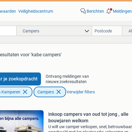
waarden
Veiligheidscentrum
Berichten
Meldingen
Campers
A
resultaten
voor 'kabe campers'
Ontvang meldingen van
r je zoekopdracht
nieuwe zoekresultaten
n Kamperen
Campers
Verwijder filters
inkoop campers van oud tot jong , alle
bouwjaren welkom
U wilt uw camper verkopen, snel, betrouwbaar