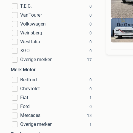
T.E.C.
0
VanTourer
0
Volkswagen
0
Weinsberg
0
Westfalia
0
XGO
0
Overige merken
17
Merk Motor
Bedford
0
Chevrolet
0
Fiat
1
Ford
0
Mercedes
13
Overige merken
1