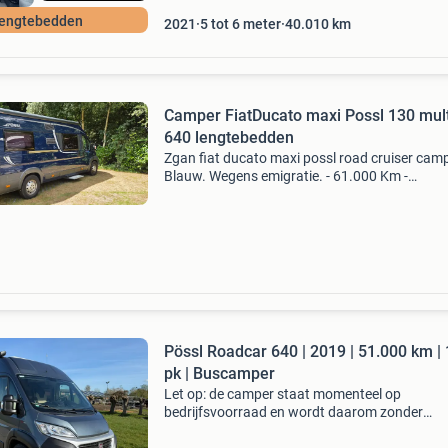
engtebedden
2021
5 tot 6 meter
40.010
km
Camper FiatDucato maxi Possl 130 mult
640 lengtebedden
Zgan fiat ducato maxi possl road cruiser camp
Blauw. Wegens emigratie. - 61.000 Km -
lengtebedden -laadruimte met handige
uitschuifbare lades en extra ruimte. -2 X gasfl
waarvan 1 vol en nieuw.
Pössl Roadcar 640 | 2019 | 51.000 km |
pk | Buscamper
Let op: de camper staat momenteel op
bedrijfsvoorraad en wordt daarom zonder
kenteken getoond. Bij aankoop wordt deze bi