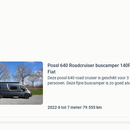
Possl 640 Roadcruiser buscamper 140PK
Fiat
Deze possl 640 road cruiser is geschikt voor 3
personen. Deze fijne buscamper is zo goed als
nieuw en van alle gemakken voorzien. Het is
gemakkelijk rijden met de diesel met 140 pk, d
achteruitrijcam
2022
6 tot 7 meter
79.555
km