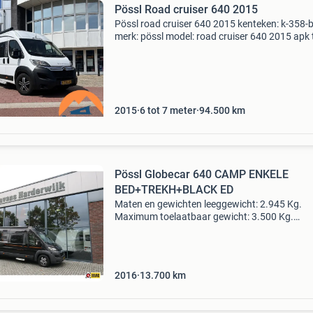
Pössl Road cruiser 640 2015
Pössl road cruiser 640 2015 kenteken: k-358-
merk: pössl model: road cruiser 640 2015 apk 
07-05-2027 tellerstand: 94500 km carrosserie
camper brandstofsoort: diesel bouwjaar: 201
kleur: w
2015
6 tot 7 meter
94.500
km
Pössl Globecar 640 CAMP ENKELE
BED+TREKH+BLACK ED
Maten en gewichten leeggewicht: 2.945 Kg.
Maximum toelaatbaar gewicht: 3.500 Kg.
Laadvermogen: 555 kg. Lengte: 640 cm. Breed
205 cm. Sta-hoogte: 198 cm. Totale hoogte: 2
cm. Merk auto: citroen ki
2016
13.700
km