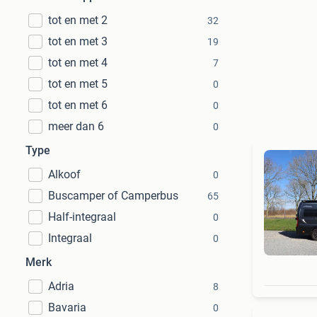
tot en met 2
32
tot en met 3
19
tot en met 4
7
tot en met 5
0
tot en met 6
0
meer dan 6
0
Type
Alkoof
0
Buscamper of Camperbus
65
Half-integraal
0
Integraal
0
Merk
Adria
8
Bavaria
0