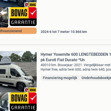
lfvoorzienend
2024
6 tot 7 meter
10.866
km
Hymer Yosemite 600 LENGTEBEDDEN 
pk Euro6 Fiat Ducato *Un
40010 km. Bouwjaar: 2021. Vergelijkbaar met 
Hymer free, adria twin 600, adria twin 640, po
600, la strada, malibu charming, knaus boxlife
Financiering mogelijk
Onderhoudsboekj
frankia yucon, buscamper, lengtebedden, etc...
bi