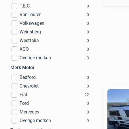
T.E.C.
0
VanTourer
0
Volkswagen
0
Weinsberg
0
Westfalia
0
XGO
0
Overige merken
3
Merk Motor
Bedford
0
Chevrolet
0
Fiat
22
Ford
0
Mercedes
0
Overige merken
9