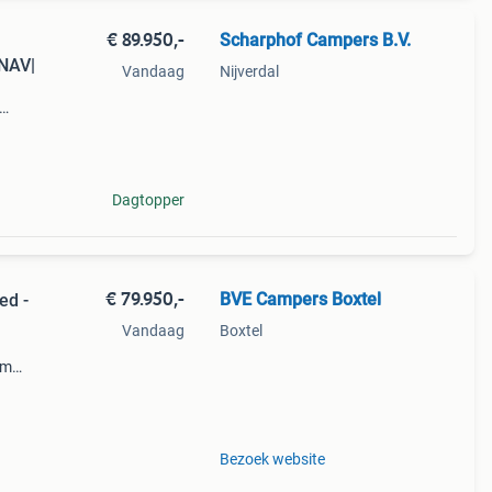
€ 89.950,-
Scharphof Campers B.V.
NAV|
Vandaag
Nijverdal
dia
Dagtopper
€ 79.950,-
BVE Campers Boxtel
ed -
Vandaag
Boxtel
rm
scm
Bezoek website