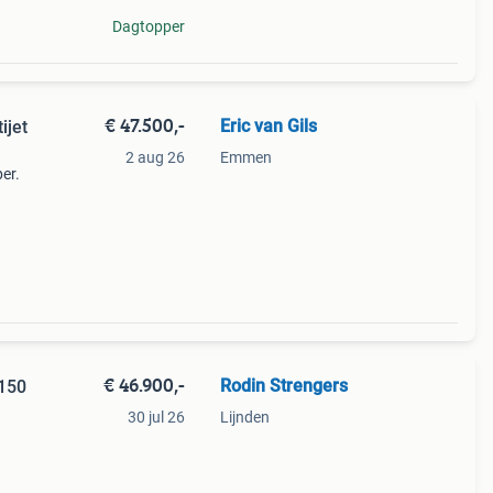
Dagtopper
€ 47.500,-
Eric van Gils
ijet
2 aug 26
Emmen
er.
es,
€ 46.900,-
Rodin Strengers
 150
30 jul 26
Lijnden
nnen