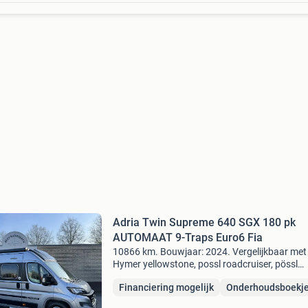
Adria Twin Supreme 640 SGX 180 pk
AUTOMAAT 9-Traps Euro6 Fia
10866 km. Bouwjaar: 2024. Vergelijkbaar met 
Hymer yellowstone, possl roadcruiser, pössl
summit 640, pössl summit prime 640, la strad
Financiering mogelijk
Onderhoudsboekj
avanti, malibu charming, knaus boxlife pro, fr
yucon, ad