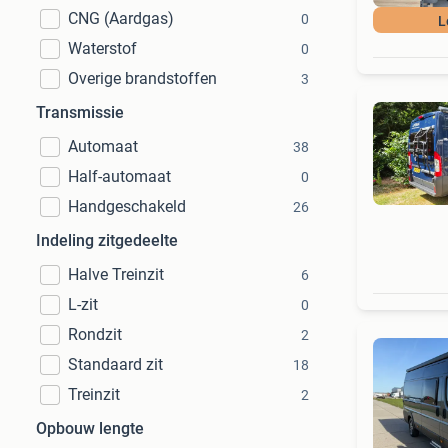
CNG (Aardgas)
0
L
Waterstof
0
Overige brandstoffen
3
Transmissie
Automaat
38
Half-automaat
0
Handgeschakeld
26
Indeling zitgedeelte
Halve Treinzit
6
L-zit
0
Rondzit
2
Standaard zit
18
Treinzit
2
Opbouw lengte