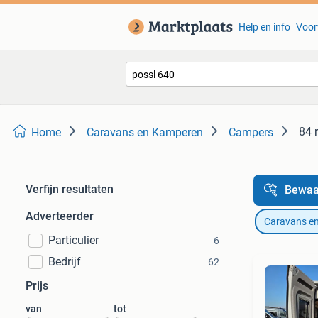
Help en info
Voor
84 
Home
Caravans en Kamperen
Campers
Verfijn resultaten
Bewaa
Adverteerder
Caravans e
Particulier
6
Bedrijf
62
Prijs
van
tot