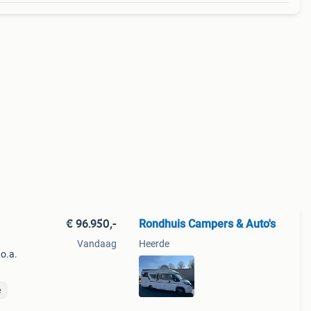
€ 96.950,-
Rondhuis Campers & Auto's
Vandaag
Heerde
o.a.
a
e
ankia