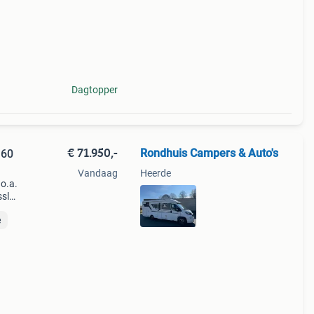
Dagtopper
€ 71.950,-
Rondhuis Campers & Auto's
160
Vandaag
Heerde
o.a.
ssl
,
e
 Wij