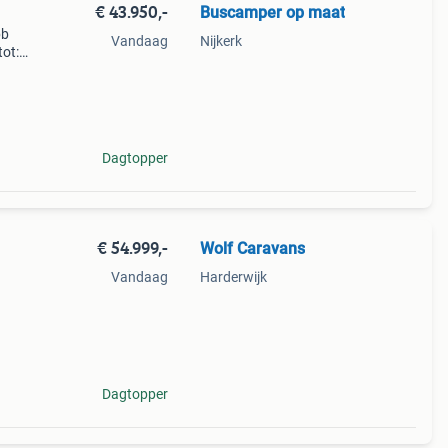
€ 43.950,-
Buscamper op maat
bb
Vandaag
Nijkerk
tot:
vorm:
5
Dagtopper
€ 54.999,-
Wolf Caravans
Vandaag
Harderwijk
te:
60
Dagtopper