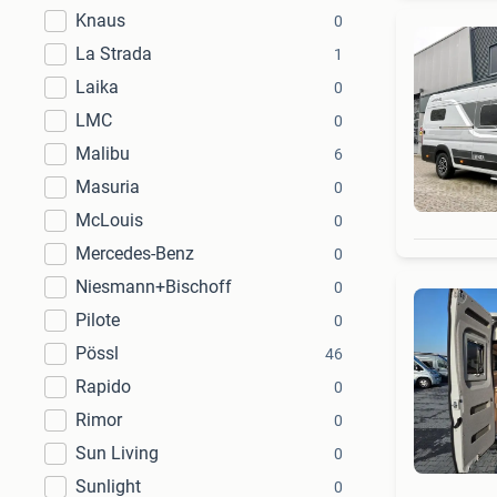
Knaus
0
La Strada
1
Laika
0
LMC
0
Malibu
6
Masuria
0
McLouis
0
Mercedes-Benz
0
Niesmann+Bischoff
0
Pilote
0
Pössl
46
Rapido
0
Rimor
0
Sun Living
0
Sunlight
0