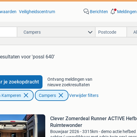
waarden
Veiligheidscentrum
Berichten
Meldingen
Campers
A
resultaten
voor 'possl 640'
Ontvang meldingen van
r je zoekopdracht
nieuwe zoekresultaten
n Kamperen
Campers
Verwijder filters
Clever Zomerdeal Runner ACTIVE Hefb
Ruimtewonder
Bouwjaar 2026 - 3315km - demo actie hefbed