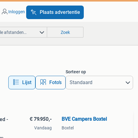
Inloggen
Plaats advertentie
lle afstanden…
Zoek
Sorteer op
Lijst
Foto’s
€ 79.950,-
BVE Campers Boxtel
ed -
Vandaag
Boxtel