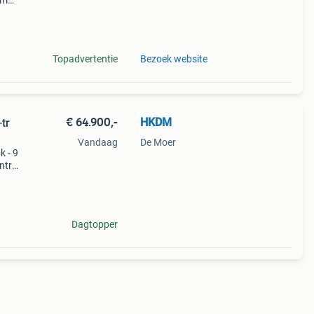
rm
scm
Topadvertentie
Bezoek website
€ 64.900,-
HKDM
tr
Vandaag
De Moer
k - 9
ntrol
ocks
ma co
Dagtopper