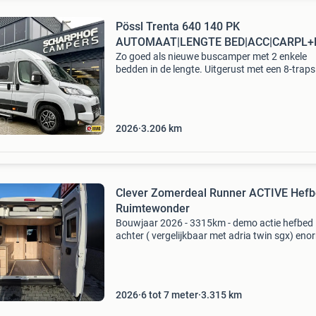
Pössl Trenta 640 140 PK
AUTOMAAT|LENGTE BED|ACC|CARPL+
Zo goed als nieuwe buscamper met 2 enkele
bedden in de lengte. Uitgerust met een 8-traps
automaat, adaptieve cruise control, volledig
digitaal dashboard en 10&#39;&#39; multime
systeem met
2026
3.206
km
Clever Zomerdeal Runner ACTIVE Hefb
Ruimtewonder
Bouwjaar 2026 - 3315km - demo actie hefbed
achter ( vergelijkbaar met adria twin sgx) eno
veel ruimte/mogelijkheden fietsen achterin
vervoeren diesel verwarming truma bearlock 
diefstal beveiligi
2026
6 tot 7 meter
3.315
km