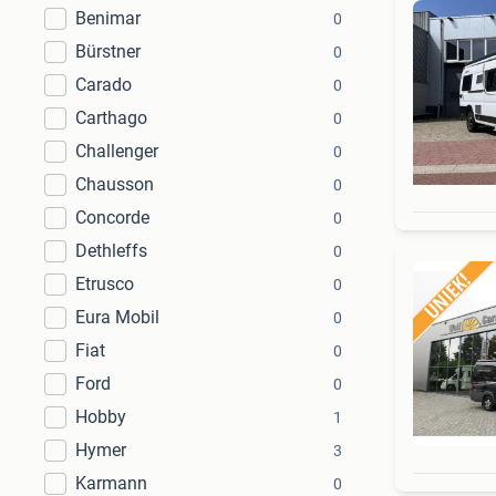
Benimar
0
Bürstner
0
Carado
0
Carthago
0
Challenger
0
Chausson
0
Concorde
0
Dethleffs
0
Etrusco
0
Eura Mobil
0
Fiat
0
Ford
0
Hobby
1
Hymer
3
Karmann
0