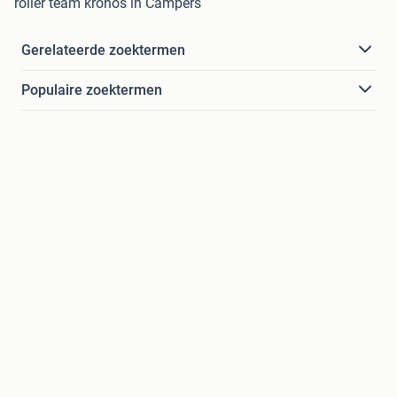
roller team kronos in Campers
Gerelateerde zoektermen
Populaire zoektermen