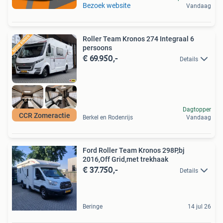
Bezoek website
Vandaag
Roller Team Kronos 274 Integraal 6
persoons
€ 69.950,-
Details
Dagtopper
CCR Zomeractie
Berkel en Rodenrijs
Vandaag
Ford Roller Team Kronos 298P,bj
2016,Off Grid,met trekhaak
€ 37.750,-
Details
Beringe
14 jul 26