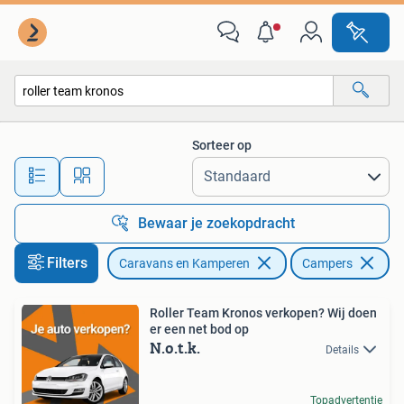
Campers
Sorteer op
Alle afstanden…
Bewaar je zoekopdracht
Filters
Caravans en Kamperen
Campers
Ve
Roller Team Kronos verkopen? Wij doen
er een net bod op
N.o.t.k.
Details
Topadvertentie