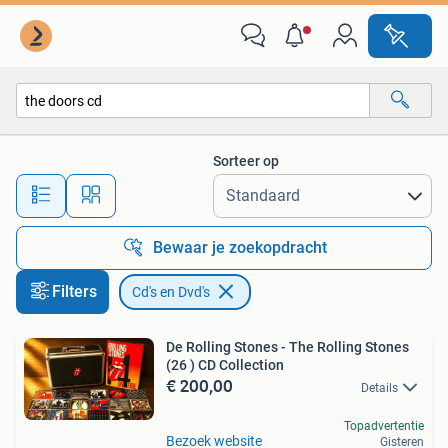
Cd's en Dvd's
Sorteer op
Alle afstanden…
Bewaar je zoekopdracht
Filters
Cd's en Dvd's
De Rolling Stones - The Rolling Stones
(26 ) CD Collection
€ 200,00
Details
Topadvertentie
Bezoek website
Gisteren