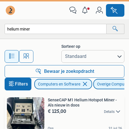
Overige Computers en Software
Sorteer op
Alle afstanden…
Bewaar je zoekopdracht
Filters
Computers en Software
Overige Computer
SenseCAP M1 Helium Hotspot Miner -
Als nieuw in doos
€ 125,00
Details
Oss
31 jul 26