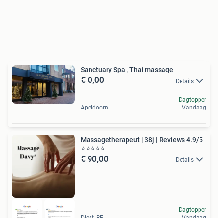
Sanctuary Spa , Thai massage
€ 0,00
Details
Dagtopper
Apeldoorn
Vandaag
Massagetherapeut | 38j | Reviews 4.9/5
⭐️⭐️⭐️⭐️⭐️ ️️️️️
€ 90,00
Details
Dagtopper
Diest, BE
Vandaag