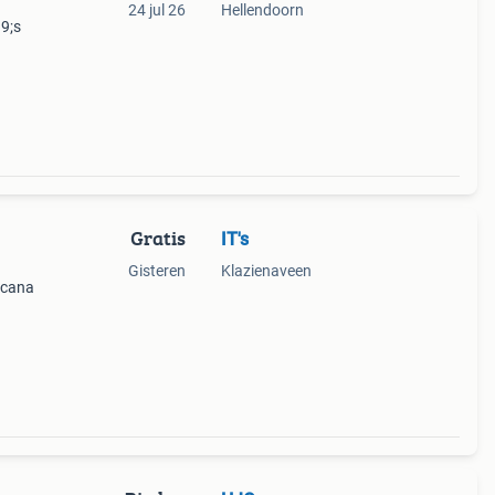
24 jul 26
Hellendoorn
9;s
Gratis
IT's
Gisteren
Klazienaveen
ucana
de
l nog