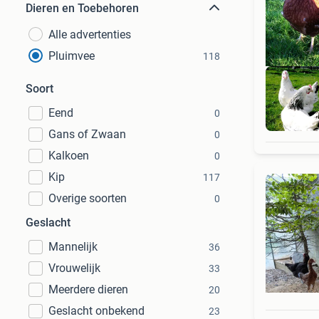
Dieren en Toebehoren
Alle advertenties
Pluimvee
118
Soort
Eend
0
Gans of Zwaan
0
Kalkoen
0
Kip
117
Overige soorten
0
Geslacht
Mannelijk
36
Vrouwelijk
33
Meerdere dieren
20
Geslacht onbekend
23