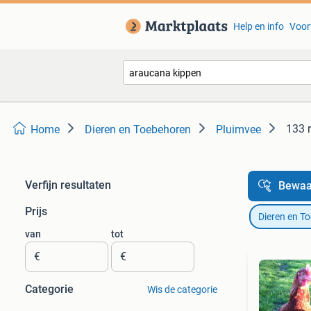
Help en info
Voor
133 
Home
Dieren en Toebehoren
Pluimvee
Verfijn resultaten
Bewaa
Prijs
Dieren en T
van
tot
€
€
Categorie
Wis de categorie