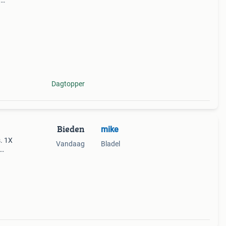
–
Dagtopper
Bieden
mike
. 1X
Vandaag
Bladel
ucana