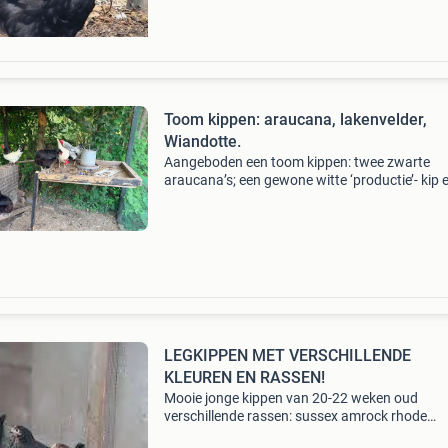
Toom kippen: araucana, lakenvelder,
Wiandotte.
Aangeboden een toom kippen: twee zwarte
araucana’s; een gewone witte ‘productie’- kip 
een lakenvelder kip. De haan is wiandotte; de
araucana’s leggen groene eieren!
LEGKIPPEN MET VERSCHILLENDE
KLEUREN EN RASSEN!
Mooie jonge kippen van 20-22 weken oud
verschillende rassen: sussex amrock rhode
ishlander bleu de lande araucana marans mec