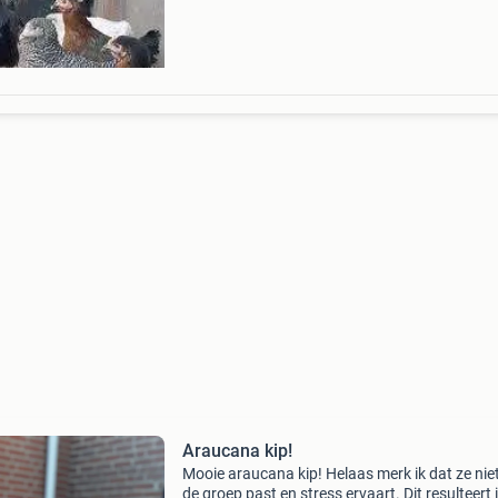
koekoek barnevelder leghorn australorp new
hampshire welsumer noord ho
Araucana kip!
Mooie araucana kip! Helaas merk ik dat ze niet
de groep past en stress ervaart. Dit resulteert 