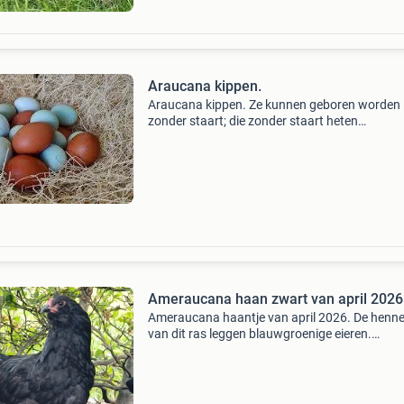
Araucana kippen.
Araucana kippen. Ze kunnen geboren worden
zonder staart; die zonder staart heten
aracauna&#39;s. Het zijn kleine, rondachtige
vogels met een rechte houding en een brede
schedel. Ze hebben een onge
Ameraucana haan zwart van april 2026
Ameraucana haantje van april 2026. De henn
van dit ras leggen blauwgroenige eieren.
Greenegger kleurlegger easteregger amerauc
araucana