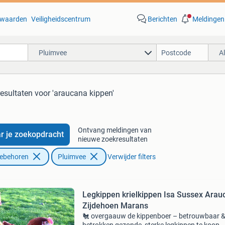
waarden
Veiligheidscentrum
Berichten
Meldingen
Pluimvee
A
resultaten
voor 'araucana kippen'
Ontvang meldingen van
r je zoekopdracht
nieuwe zoekresultaten
oebehoren
Pluimvee
Verwijder filters
Legkippen krielkippen Isa Sussex Arau
Zijdehoen Marans
🐔 overgaauw de kippenboer – betrouwbaar 