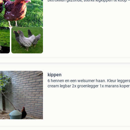
betrokken gezonde, sterke legkippen te koop 
perfect voor in de achtertuin of op een
hobbyboerderij. Onze kippen zijn gewend aan
buitenlucht, handtam en
kippen
6 hennen en een welsumer haan. Kleur leggers
cream legbar 2x groenlegger 1x marans koper
zwart 1x welsumer 1x welsumer haan 1x ara
4 hebben van dit jaar, gaan eind van het jaar
beginnen met l