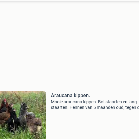
Araucana kippen.
Mooie araucana kippen. Bol-staarten en lang-
staarten. Hennen van 5 maanden oud, tegen 
leg! Kippen leggen veel eieren, 6 eieren in de w
Welkom om vrijblijvend te komen kijken. 06
50581664