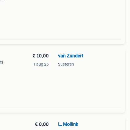
ns
kt
€ 10,00
van Zundert
rs
1 aug 26
Susteren
€ 0,00
L. Mollink