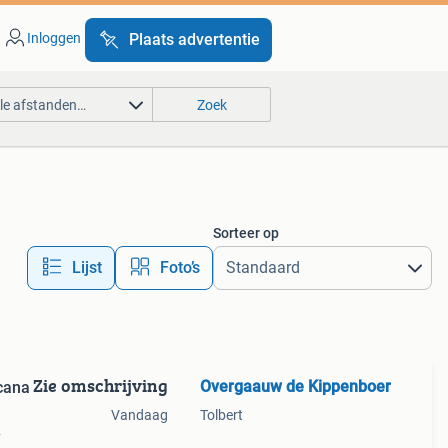
Inloggen
Plaats advertentie
lle afstanden…
Zoek
Sorteer op
Lijst
Foto’s
Zie omschrijving
Overgaauw de Kippenboer
cana
Vandaag
Tolbert
&