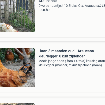
Araucana's
Diverse haantjes! 10 Stuks. O.a. Araucana&#3
t.e.a.b.!
Haan 3 maanden oud - Araucana
kleurlegger X kuif zijdehoen
Mooie jonge haan ( foto 1 t/m 3) kruising ara
kleurlegger (moeder) x kuif zijdehoen (haan)
natuurbroed 28-04-2026 kan zich goed staan
houden tussen de grote volwassen kippen. Za
helemaal u