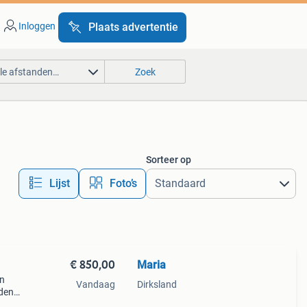
Inloggen
Plaats advertentie
lle afstanden…
Zoek
Sorteer op
Lijst
Foto’s
€ 850,00
Maria
en
Vandaag
Dirksland
eden
oeken