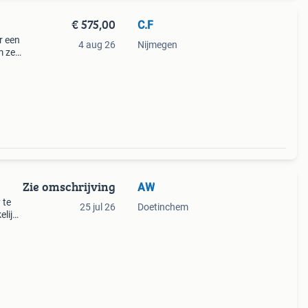
€ 575,00
C.F
r een
4 aug 26
Nijmegen
 zelf
oek
 3
Zie omschrijving
AW
 te
25 jul 26
Doetinchem
elijke
lt