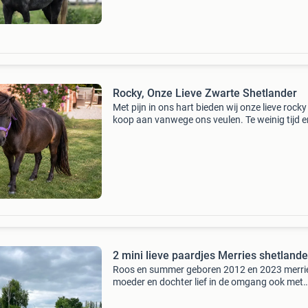
Rocky, Onze Lieve Zwarte Shetlander
Met pijn in ons hart bieden wij onze lieve rocky
koop aan vanwege ons veulen. Te weinig tijd e
aandacht voor deze shet. Rocky is een pracht
zwarte shetlander van bijna 3 jaar (aug. 2026
Oud. H
2 mini lieve paardjes Merries shetlande
Roos en summer geboren 2012 en 2023 merri
moeder en dochter lief in de omgang ook met
kinderen. Hebben kinderfeestjes gedaan met
borstelen en rondje rijden. Zijn gewend aan a