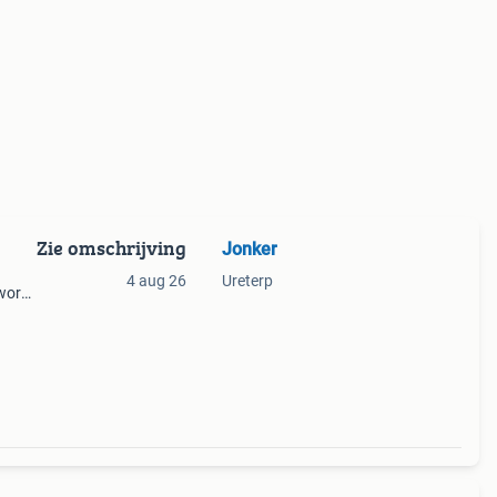
Zie omschrijving
Jonker
4 aug 26
Ureterp
 wordt
an t
l