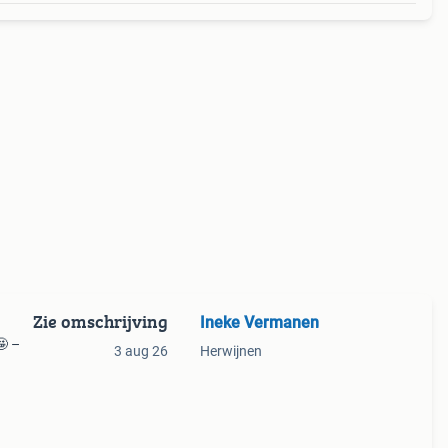
Zie omschrijving
Ineke Vermanen
🤩 –
3 aug 26
Herwijnen
 op