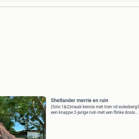
Shetlander merrie en ruin
(foto 1&2)maak kennis met tren vd eulesberg
een knappe 2-jarige ruin met een flinke dosis
charme én prachtige, lange manen om verliefd
te worden! 🥰 ✨ Over tren: 🖤 mini fries met
prachtig