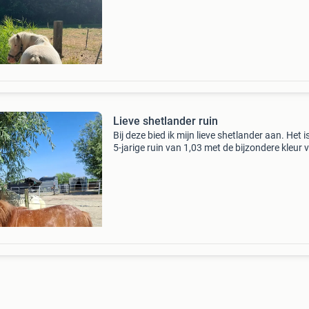
voor hen een warm en liefdevol thuis waar ze
samen
Lieve shetlander ruin
Bij deze bied ik mijn lieve shetlander aan. Het i
5-jarige ruin van 1,03 met de bijzondere kleur 
shabrakbont. Hij is onbeleerd waardoor zijn n
eigenaar hem helemaal naar wens kan opleide