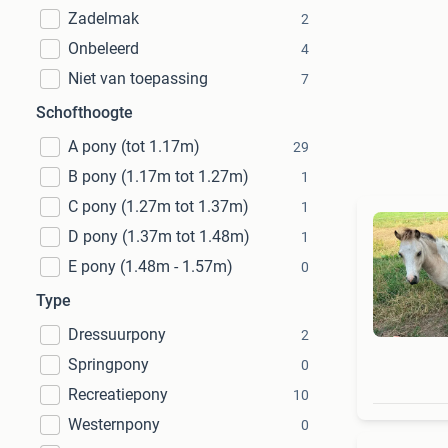
Zadelmak
2
Onbeleerd
4
Niet van toepassing
7
Schofthoogte
A pony (tot 1.17m)
29
B pony (1.17m tot 1.27m)
1
C pony (1.27m tot 1.37m)
1
D pony (1.37m tot 1.48m)
1
E pony (1.48m - 1.57m)
0
Type
Dressuurpony
2
Springpony
0
Recreatiepony
10
Westernpony
0