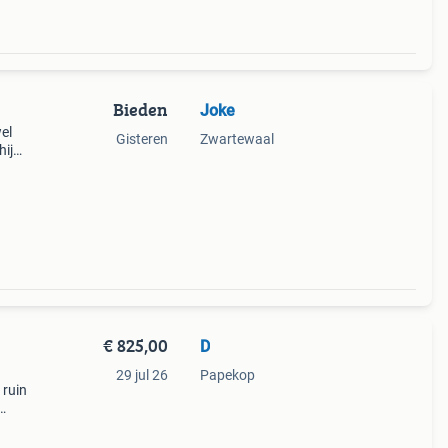
Bieden
Joke
wel
Gisteren
Zwartewaal
hij
00
€ 825,00
D
29 jul 26
Papekop
 ruin
lief.
 l