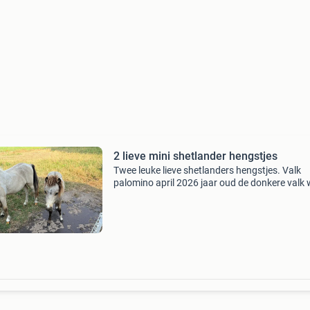
2 lieve mini shetlander hengstjes
Twee leuke lieve shetlanders hengstjes. Valk
palomino april 2026 jaar oud de donkere valk
sept 2026 jaar oud. Netjes ontwormd en lief a
halster. Mogen samen €1500 of apart €850. A