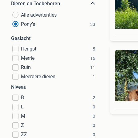
Dieren en Toebehoren
Alle advertenties
Pony's
33
Geslacht
Hengst
5
Merrie
16
Ruin
11
Meerdere dieren
1
Niveau
B
2
L
0
M
0
Z
0
ZZ
0