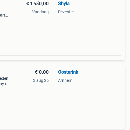
€ 1.450,00
Shyla
 –
Vandaag
Deventer
art
y
ppie
€ 0,00
Oosterink
ieden
3 aug 26
Arnhem
ny is
an 21