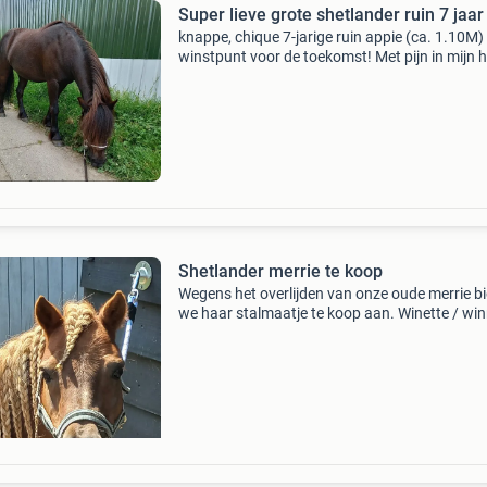
Super lieve grote shetlander ruin 7 jaar
​knappe, chique 7-jarige ruin appie (ca. 1.10M)
winstpunt voor de toekomst! ​Met pijn in mijn h
zoek ik wegens tijdgebrek voor onze lieve pon
appie een heel fijn, passend 5-sterrenhuisje. ​A
Shetlander merrie te koop
Wegens het overlijden van onze oude merrie b
we haar stalmaatje te koop aan. Winette / win
een super lieve en aanhankelijke shetlander v
jaar. Zij is gemakkelijk in de omgang en dol op