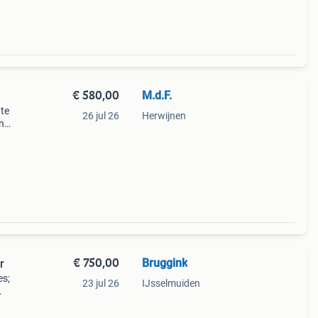
€ 580,00
M.d.F.
 te
26 jul 26
Herwijnen
n
ige
)
€ 750,00
Bruggink
r
es;
23 jul 26
IJsselmuiden
ndere