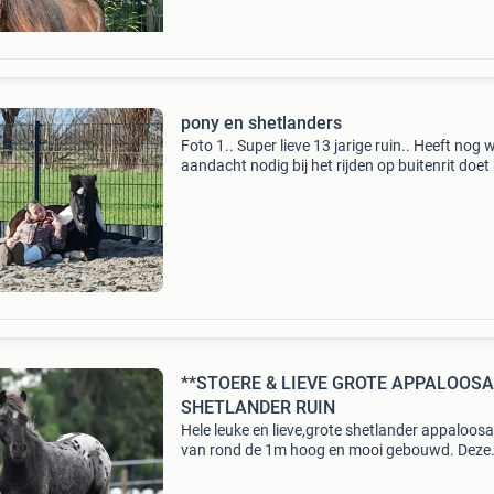
pony en shetlanders
Foto 1.. Super lieve 13 jarige ruin.. Heeft nog 
aandacht nodig bij het rijden op buitenrit doet 
het goed..Schofthoogte 1.28.. Vraagprijs: 20
foto 2: een 5 jarige shetlander ruin die alles le
**STOERE & LIEVE GROTE APPALOOSA
SHETLANDER RUIN
Hele leuke en lieve,grote shetlander appaloosa
van rond de 1m hoog en mooi gebouwd. Deze
lieverd is niet alleen knap maar ook nog is heel 
Hij is 2 jaar oud en moet natuurlijk nog wel veel