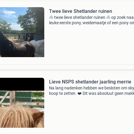
Twee lieve Shetlander ruinen
🐴 twee lieve shetlander ruinen 🐴 op zoek naa
leuke eerste pony, weidemaatje of een pony om
verder op te leiden? Dan zijn deze twee stamb
shetlander ruinen zeker het bekijken waard! 🐴
Lieve NSPS shetlander jaarling merrie
Na lang nadenken hebben we besloten om sky
koop te zetten. ❤️ Dit was absoluut geen makk
keuze. Ik merk dat ik haar niet meer de tijd en
aandacht kan geven die ze verdient, en dat voe
niet