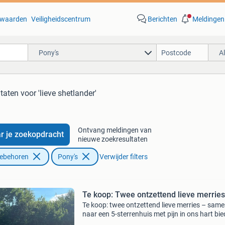
waarden
Veiligheidscentrum
Berichten
Meldingen
Pony's
A
ltaten
voor 'lieve shetlander'
Ontvang meldingen van
r je zoekopdracht
nieuwe zoekresultaten
oebehoren
Pony's
Verwijder filters
Te koop: Twee ontzettend lieve merries
Te koop: twee ontzettend lieve merries – sam
naar een 5-sterrenhuis met pijn in ons hart bi
wij onze twee lieve merries te koop aan. We z