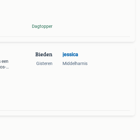
Dagtopper
Bieden
jessica
s een
Gisteren
Middelharnis
vos-
ieuwe