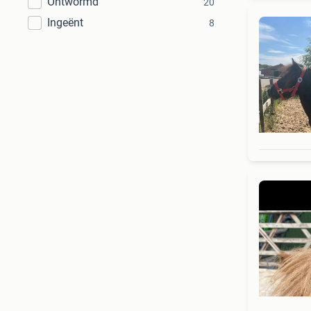
Ontwormd
20
Ingeënt
8