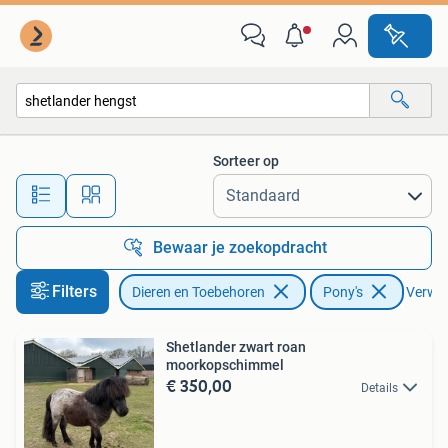
Pony's
Sorteer op
Alle afstanden…
Bewaar je zoekopdracht
Filters
Dieren en Toebehoren
Pony's
Verwijd
Shetlander zwart roan
moorkopschimmel
€ 350,00
Details