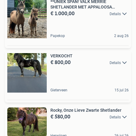
**UNIEK SPAN! VALK MERRIE
SHETLANDER MET APPALOOSA
€ 1.000,00
VEULEN**
Details
Papekop
2 aug 26
VERKOCHT
€ 800,00
Details
Gieterveen
15 jul 26
Rocky, Onze Lieve Zwarte Shetlander
€ 580,00
Details
Herwijnen
26 jul 26