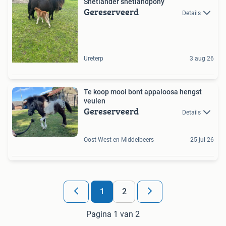
Shetlander shetlandpony
Gereserveerd
Details
Ureterp
3 aug 26
Te koop mooi bont appaloosa hengst
veulen
Gereserveerd
Details
Oost West en Middelbeers
25 jul 26
1
2
Pagina 1 van 2