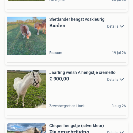
Shetlander hengst voskleurig
Bieden
Details
Rossum
19 jul 26
Jaarling welsh A hengstje cremello
€ 900,00
Details
Zevenbergschen Hoek
3 aug 26
Chique hengstje (silverkleur)
Zie omschrijving
Details