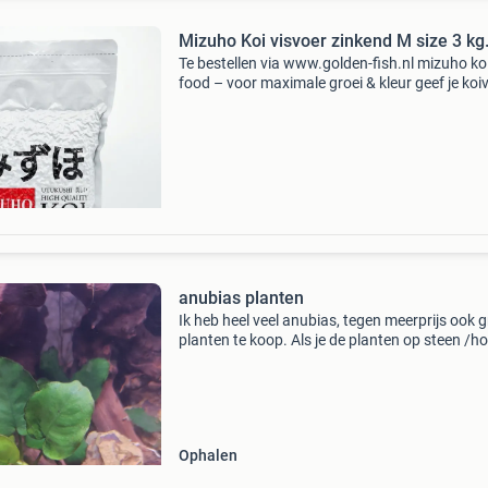
Mizuho Koi visvoer zinkend M size 3 kg
Te bestellen via www.golden-fish.nl mizuho ko
food – voor maximale groei & kleur geef je koi
de professionele verzorging die ze verdienen 
mizuho. Dit premium voer is speciaal ontwikke
anubias planten
Ik heb heel veel anubias, tegen meerprijs ook g
planten te koop. Als je de planten op steen /ho
kan ik het er ook voor je op maken als je het st
steen/hout mee neemt
Ophalen