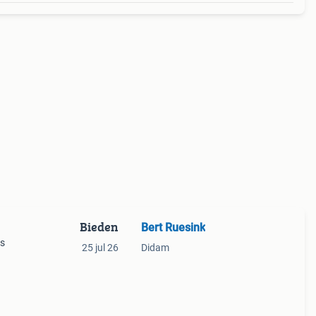
Bieden
Bert Ruesink
is
25 jul 26
Didam