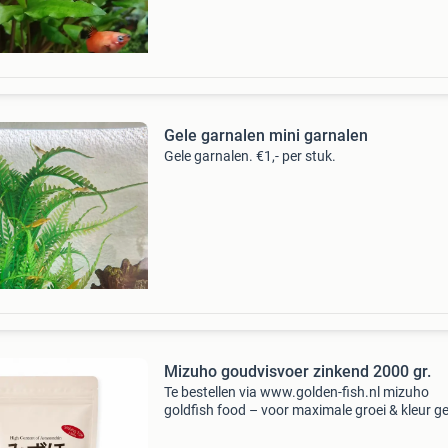
Gele garnalen mini garnalen
Gele garnalen. €1,- per stuk.
Mizuho goudvisvoer zinkend 2000 gr.
Te bestellen via www.golden-fish.nl mizuho
goldfish food – voor maximale groei & kleur ge
goudvissen de professionele verzorging die ze
verdienen met mizuho. Dit premium voer is spe