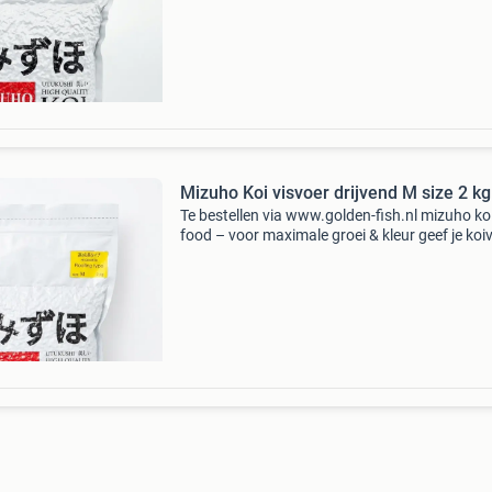
mizuho. Dit premium voer is speciaal ontwikke
Mizuho Koi visvoer drijvend M size 2 kg
Te bestellen via www.golden-fish.nl mizuho ko
food – voor maximale groei & kleur geef je koi
de professionele verzorging die ze verdienen 
mizuho. Dit premium voer is speciaal ontwikke