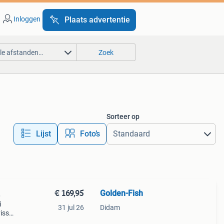
Inloggen
Plaats advertentie
lle afstanden…
Zoek
Sorteer op
Lijst
Foto’s
€ 169,95
Golden-Fish
.
i
31 jul 26
Didam
vissen
met