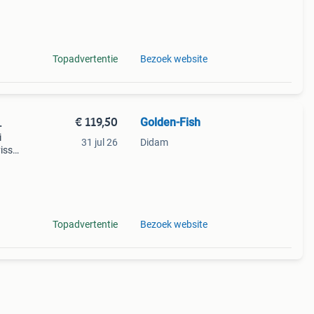
ld
Topadvertentie
Bezoek website
€ 119,50
Golden-Fish
.
i
31 jul 26
Didam
vissen
met
ld
Topadvertentie
Bezoek website