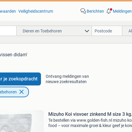
waarden
Veiligheidscentrum
Berichten
Meldingen
Dieren en Toebehoren
A
'vissen didam'
Ontvang meldingen van
r je zoekopdracht
nieuwe zoekresultaten
oebehoren
Mizuho Koi visvoer zinkend M size 3 kg
Te bestellen via www.golden-fish.nl mizuho ko
food – voor maximale groei & kleur geef je koi
de professionele verzorging die ze verdienen 