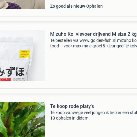
Zo goed als nieuw
Ophalen
Mizuho Koi visvoer drijvend M size 2 kg
Te bestellen via www.golden-fish.nl mizuho ko
food – voor maximale groei & kleur geef je koi
de professionele verzorging die ze verdienen 
mizuho. Dit premium voer is speciaal ontwikke
Te koop rode platy's
Te koop vanwege veel jongen ik heb er een stu
10 ophalen in didam