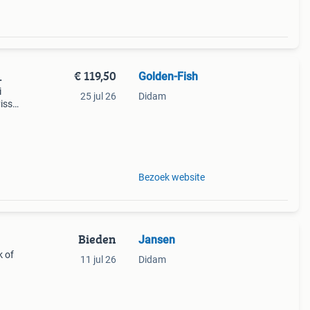
€ 119,50
Golden-Fish
.
i
25 jul 26
Didam
vissen
met
ld
Bezoek website
Bieden
Jansen
k of
11 jul 26
Didam