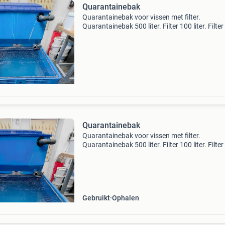
Quarantainebak
Quarantainebak voor vissen met filter.
Quarantainebak 500 liter. Filter 100 liter. Filte
worden gevuld met 3 honingraat blokken of m
kaldnes voor bewegend bed, zie foto&#39;s.
Inclusief net
Quarantainebak
Quarantainebak voor vissen met filter.
Quarantainebak 500 liter. Filter 100 liter. Filte
worden gevuld met 3 honingraat blokken of m
kaldnes voor bewegend bed, zie foto&#39;s.
Inclusief net
Gebruikt
Ophalen