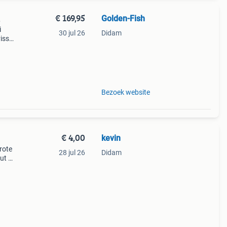
€ 169,95
Golden-Fish
.
i
30 jul 26
Didam
vissen
met
ld
Bezoek website
€ 4,00
kevin
rote
28 jul 26
Didam
ut wil
uk