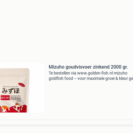
Mizuho goudvisvoer zinkend 2000 gr.
Te bestellen via www.golden-fish.nl mizuho
goldfish food – voor maximale groei & kleur ge
goudvissen de professionele verzorging die ze
verdienen met mizuho. Dit premium voer is spe
ontw