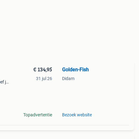
€ 134,95
Golden-Fish
31 jul 26
Didam
ef je
ciaal
Topadvertentie
Bezoek website