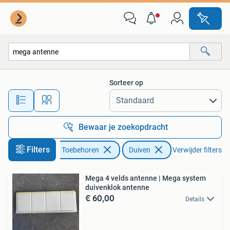
Vogels | Duiven
Sorteer op
Alle afstanden…
Bewaar je zoekopdracht
Filters
Dieren en Toebehoren
Duiven
Verwijder filters
Mega 4 velds antenne | Mega system
duivenklok antenne
€ 60,00
Details