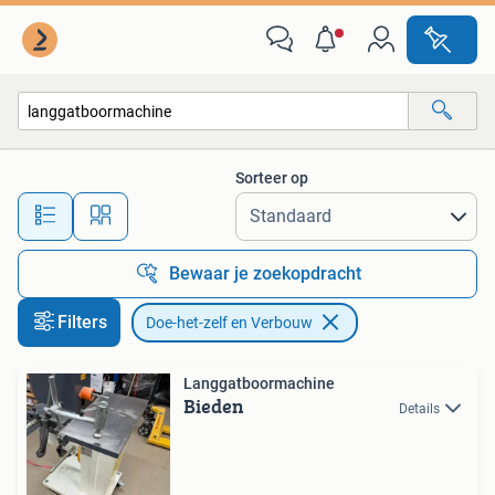
Doe-het-zelf en Verbouw
Sorteer op
Alle afstanden…
Bewaar je zoekopdracht
Filters
Doe-het-zelf en Verbouw
Langgatboormachine
Bieden
Details