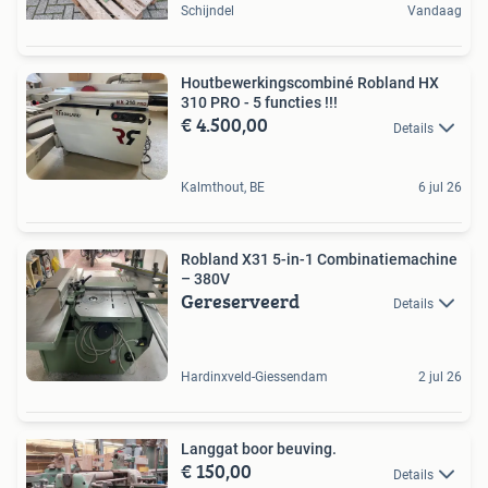
Schijndel
Vandaag
Houtbewerkingscombiné Robland HX
310 PRO - 5 functies !!!
€ 4.500,00
Details
Kalmthout, BE
6 jul 26
Robland X31 5-in-1 Combinatiemachine
– 380V
Gereserveerd
Details
Hardinxveld-Giessendam
2 jul 26
Langgat boor beuving.
€ 150,00
Details