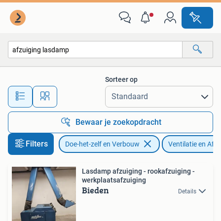
Ventilatie en Afzuiging
Sorteer op
Alle afstanden…
Bewaar je zoekopdracht
Filters
Doe-het-zelf en Verbouw
Ventilatie en Afz
Lasdamp afzuiging - rookafzuiging -
werkplaatsafzuiging
Bieden
Details