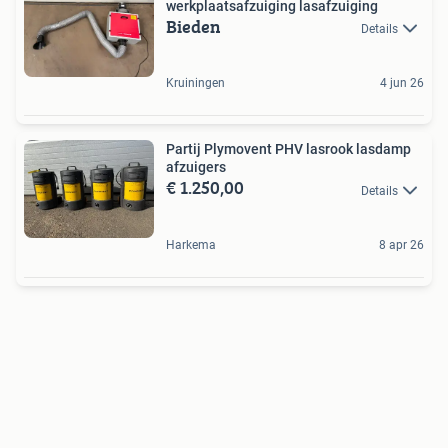
werkplaatsafzuiging lasafzuiging
Bieden
Details
Kruiningen
4 jun 26
Partij Plymovent PHV lasrook lasdamp
afzuigers
€ 1.250,00
Details
Harkema
8 apr 26