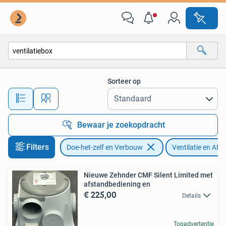
Ventilatie en Afzuiging
Sorteer op
Alle afstanden…
Bewaar je zoekopdracht
Filters
Doe-het-zelf en Verbouw
Ventilatie en Afz
Nieuwe Zehnder CMF Silent Limited met
afstandbediening en
€ 225,00
Details
Topadvertentie