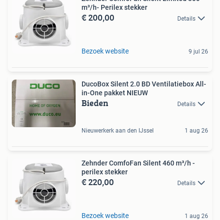
m³/h- Perilex stekker
€ 200,00
Details
Bezoek website
9 jul 26
DucoBox Silent 2.0 BD Ventilatiebox All-
in-One pakket NIEUW
Bieden
Details
Nieuwerkerk aan den IJssel
1 aug 26
Zehnder ComfoFan Silent 460 m³/h -
perilex stekker
€ 220,00
Details
Bezoek website
1 aug 26