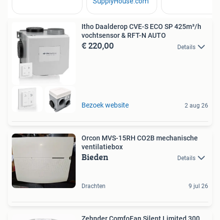
Itho Daalderop CVE-S ECO SP 425m³/h
vochtsensor & RFT-N AUTO
€ 220,00
Details
Bezoek website
2 aug 26
Orcon MVS-15RH CO2B mechanische
ventilatiebox
Bieden
Details
Drachten
9 jul 26
Zehnder ComfoFan Silent Limited 300