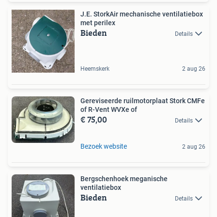
J.E. StorkAir mechanische ventilatiebox
met perilex
Bieden
Details
Heemskerk
2 aug 26
Gereviseerde ruilmotorplaat Stork CMFe
of R-Vent WVXe of
€ 75,00
Details
Bezoek website
2 aug 26
Bergschenhoek meganische
ventilatiebox
Bieden
Details