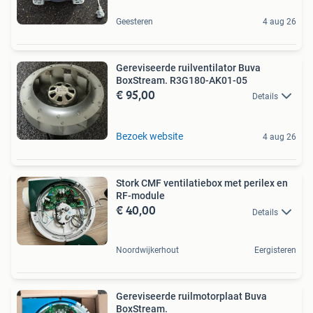
Geesteren
4 aug 26
Gereviseerde ruilventilator Buva
BoxStream. R3G180-AK01-05
€ 95,00
Details
Bezoek website
4 aug 26
Stork CMF ventilatiebox met perilex en
RF-module
€ 40,00
Details
Noordwijkerhout
Eergisteren
Gereviseerde ruilmotorplaat Buva
BoxStream.