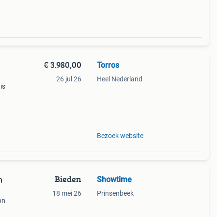
€ 3.980,00
Torros
26 jul 26
Heel Nederland
is
lijk
air
Bezoek website
Bieden
Showtime
n
18 mei 26
Prinsenbeek
on