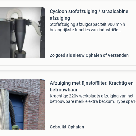
Cycloon stofafzuiging / straalcabine
afzuiging
Stofafzuiging afzuigcapaciteit 900 m³/h
belangrijkste functies van industriële
straalafzuiging gritafscheiding (cycloonwerki
moderne industriële systemen, industriële
stofafzuiging, maken gebruik
Zo goed als nieuw
Ophalen of Verzenden
Afzuiging met fijnstoffilter. Krachtig en
betrouwbaar
Krachtige 220v werkplaats afzuiging van het
betrouwbare merk elektra beckum. Type spa
maar dan met fijnstoffilter (het filter is los €15
Inclusief stekker + rubber aansluitmof + nieuw
Gebruikt
Ophalen