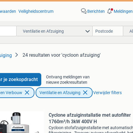
waarden
Veiligheidscentrum
Berichten
Meldingen
Ventilatie en Afzuiging
A
24 resultaten
voor 'cycloon afzuiging'
uiging
Ontvang meldingen van
r je zoekopdracht
nieuwe zoekresultaten
f en Verbouw
Ventilatie en Afzuiging
Verwijder filters
Cyclone afzuiginstallatie met autofilter
1760m³/h 3kW 400V H
Cycloon stofafzuiginstallatie met automatisc