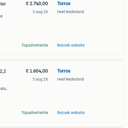
€ 2.740,00
Torros
lter
3 aug 26
Heel Nederland
he
ge
Topadvertentie
Bezoek website
€ 1.604,00
Torros
2,2
3 aug 26
Heel Nederland
 stof
lterop
Topadvertentie
Bezoek website