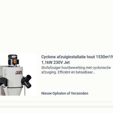
Cyclone afzuiginstallatie hout 1530m³/h
1,1kW 230V Jet
Stofafzuiger houtbewerking met cyclonische
afzuiging. Efficiënt en betaalbaar
stofafzuigsysteem voor ambachtelijke bedrijv
Voordelen: filtratie van 99% van het stof tot 2
micron efficiënte en conti
Nieuw
Ophalen of Verzenden