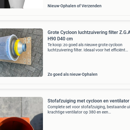
Nieuw
Ophalen of Verzenden
Grote Cycloon luchtzuivering filter Z.G.A
H90 D40 cm
Te koop: zo goed als nieuwe grote cycloon
luchtzuivering filter. Ideaal voor het efficiënt
afscheiden van stof en deeltjes uit de lucht. M
hoogte van 90 cm en een diameter van 40 cm 
deze filt
Zo goed als nieuw
Ophalen
Stofafzuiging met cycloon en ventilator
Complete set voor stofafzuiging, bestaande ui
krachtige ventilator op 380 en een
cycloonafscheider. Ideaal voor werkplaatsen
veel stof vrijkomt, zoals bij houtbewerking. De
ventilator zorgt