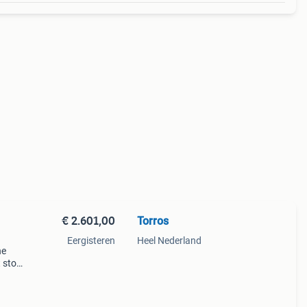
€ 2.601,00
Torros
Eergisteren
Heel Nederland
he
t stof
te