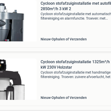
Cycloon stofafzuiginstallatie met autofi
2850m³/h 3 kW 2
Cycloon stofafzuiginstallatie met automatisc
filtereiniging en alarmfunctie. Troeven: met
automatische filterreiniging voor constant ho
zuigkracht filtratie tot 99% op 1µ inclusief
afstandsbedieni
Nieuw
Ophalen of Verzenden
Cycloon stofafzuiginstallatie 1325m³/h 
kW 230V Holzstar
Cycloon stofafzuiginstallatie met handmatige
filtereiniging. Troeven: zuivere afvoerlucht, het
wordt in de cycloonafscheider en patroonfilter
gescheiden effectief patroonfilter met groot fi
Nieuw
Ophalen of Verzenden