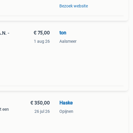
Bezoek website
€ 75,00
ton
.N. -
1 aug 26
Aalsmeer
et een
is
€ 350,00
Haske
t een
26 jul 26
Opijnen
 waar