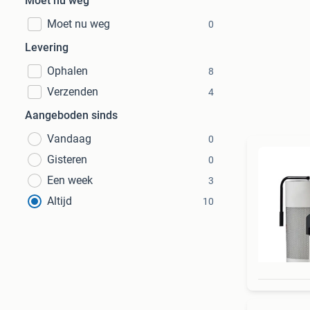
Moet nu weg
Moet nu weg
0
Levering
Ophalen
8
Verzenden
4
Aangeboden sinds
Vandaag
0
Gisteren
0
Een week
3
Altijd
10