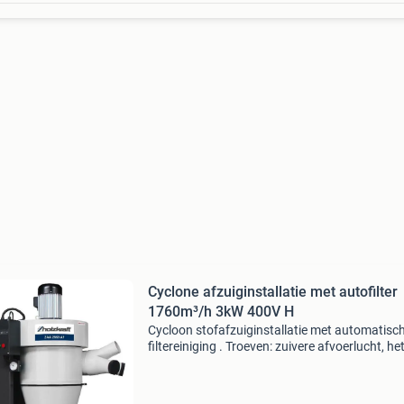
Cyclone afzuiginstallatie met autofilter
1760m³/h 3kW 400V H
Cycloon stofafzuiginstallatie met automatisc
filtereiniging . Troeven: zuivere afvoerlucht, he
wordt in de cycloonafscheider en patroonfilter
gescheiden effectief patroonfilter met groot fil