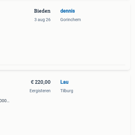
Bieden
dennis
3 aug 26
Gorinchem
ng):
€ 220,00
Lau
Eergisteren
Tilburg
1000
0).
e ste