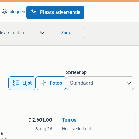
Inloggen
Plaats advertentie
lle afstanden…
Zoek
Sorteer op
Lijst
Foto’s
€ 2.601,00
Torros
3 aug 26
Heel Nederland
he