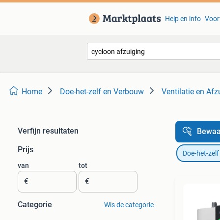
Help en info
Voor
Home
Doe-het-zelf en Verbouw
Ventilatie en Afz
Verfijn resultaten
Bewaa
Prijs
Doe-het-zel
van
tot
€
€
Categorie
Wis de categorie