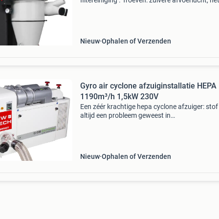
filtereiniging . Troeven: zuivere afvoerlucht, he
wordt in de cycloonafscheider en patroonfilter
gescheiden effectief patroonfilter met groot fil
Nieuw
Ophalen of Verzenden
Gyro air cyclone afzuiginstallatie HEPA
1190m³/h 1,5kW 230V
Een zéér krachtige hepa cyclone afzuiger: stof 
altijd een probleem geweest in
timmerwerkplaatsen. Deze deeltjes zijn schade
voor de gezondheid van de operators. De gyro 
technologie heeft ee
Nieuw
Ophalen of Verzenden