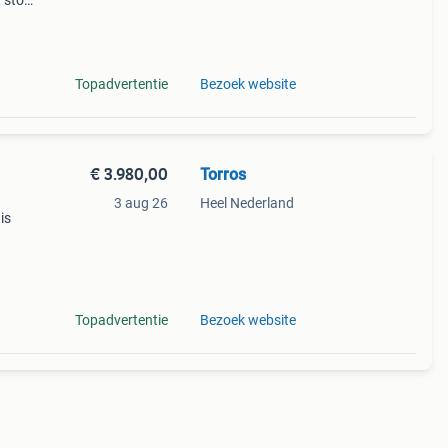
t stof
te
Topadvertentie
Bezoek website
€ 3.980,00
Torros
3 aug 26
Heel Nederland
is
lijk
air
Topadvertentie
Bezoek website