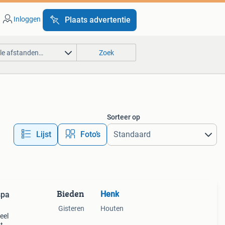
Inloggen
Plaats advertentie
lle afstanden…
Zoek
Sorteer op
Lijst
Foto’s
Bieden
Henk
spa
Gisteren
Houten
eel