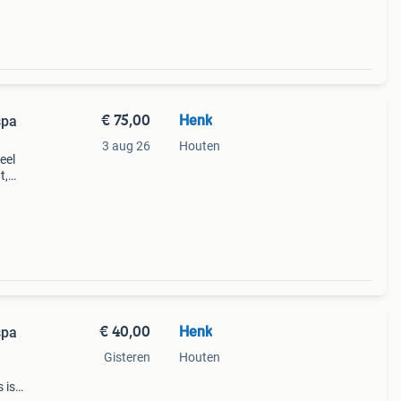
€ 75,00
Henk
spa
3 aug 26
Houten
eel
t,
€ 40,00
Henk
spa
Gisteren
Houten
s is