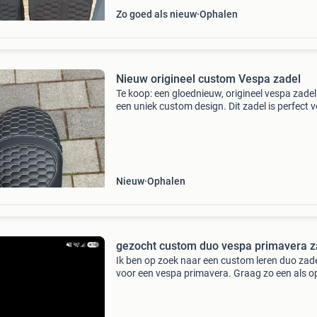
Zo goed als nieuw
Ophalen
Nieuw origineel custom Vespa zadel
Te koop: een gloednieuw, origineel vespa zade
een uniek custom design. Dit zadel is perfect 
wie zijn vespa een persoonlijke en stijlvolle up
wil geven. Het zadel is van hoge kwaliteit e
Nieuw
Ophalen
gezocht custom duo vespa primavera z
Ik ben op zoek naar een custom leren duo zad
voor een vespa primavera. Graag zo een als o
foto .....