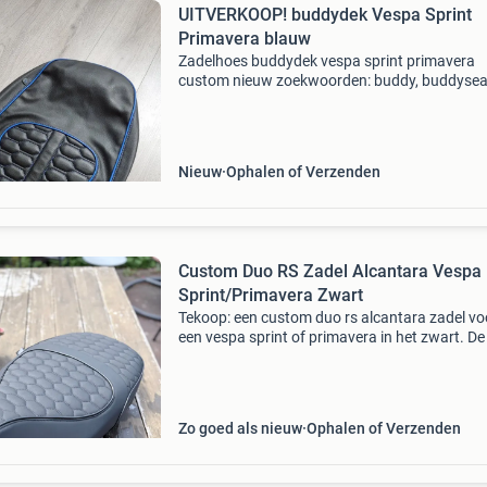
UITVERKOOP! buddydek Vespa Sprint
Primavera blauw
Zadelhoes buddydek vespa sprint primavera
custom nieuw zoekwoorden: buddy, buddysea
hoes, zadel, custom
Nieuw
Ophalen of Verzenden
Custom Duo RS Zadel Alcantara Vespa
Sprint/Primavera Zwart
Tekoop: een custom duo rs alcantara zadel vo
een vespa sprint of primavera in het zwart. De 
voor het zadel: €170 bij inruil van een werkend
zadel: €140 netjes en professioneel afgewe
Zo goed als nieuw
Ophalen of Verzenden