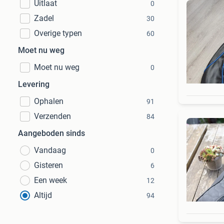
Uitlaat
0
Zadel
30
Overige typen
60
Moet nu weg
Moet nu weg
0
Levering
Ophalen
91
Verzenden
84
Aangeboden sinds
Vandaag
0
Gisteren
6
Een week
12
Altijd
94