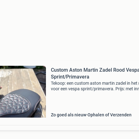
Custom Aston Martin Zadel Rood Vesp
Sprint/Primavera
Tekoop: een custom aston martin zadel in het
voor een vespa sprint/primavera. Prijs: met inr
van jou zadel: €100 prijs: zonder inruil van jou 
€130 het zadel is netjes en profe
Zo goed als nieuw
Ophalen of Verzenden