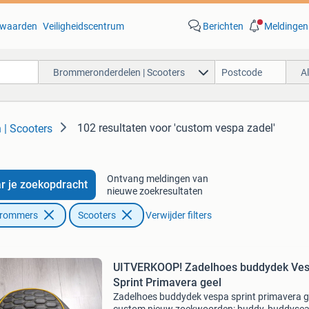
waarden
Veiligheidscentrum
Berichten
Meldingen
Brommeronderdelen | Scooters
A
102 resultaten
voor 'custom vespa zadel'
| Scooters
Ontvang meldingen van
r je zoekopdracht
nieuwe zoekresultaten
Brommers
Scooters
Verwijder filters
UITVERKOOP! Zadelhoes buddydek Ve
Sprint Primavera geel
Zadelhoes buddydek vespa sprint primavera g