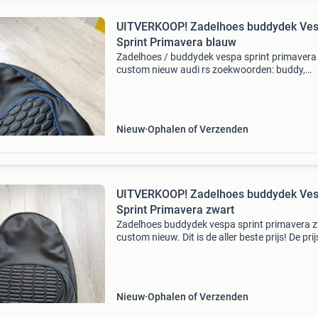
UITVERKOOP! Zadelhoes buddydek Ve
Sprint Primavera blauw
Zadelhoes / buddydek vespa sprint primavera
custom nieuw audi rs zoekwoorden: buddy,
buddyseat, hoes, zadel, custom, blauw
Nieuw
Ophalen of Verzenden
UITVERKOOP! Zadelhoes buddydek Ve
Sprint Primavera zwart
Zadelhoes buddydek vespa sprint primavera 
custom nieuw. Dit is de aller beste prijs! De prij
vast! Zoekwoorden: buddy, buddyseat, hoes, z
custom, zwart
Nieuw
Ophalen of Verzenden