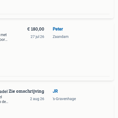
€ 180,00
Peter
l met
27 jul 26
Zaandam
voor
grade
Zie omschrijving
JR
adel
el
2 aug 26
's-Gravenhage
p de