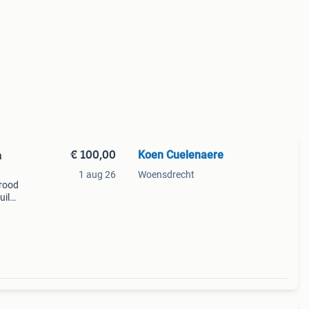
€ 100,00
Koen Cuelenaere
a
1 aug 26
Woensdrecht
 rood
uil
zadel: