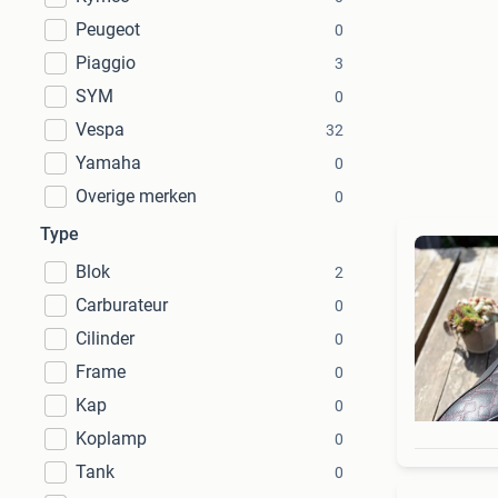
Peugeot
0
Piaggio
3
SYM
0
Vespa
32
Yamaha
0
Overige merken
0
Type
Blok
2
Carburateur
0
Cilinder
0
Frame
0
Kap
0
Koplamp
0
Tank
0