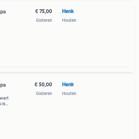
€ 75,00
Henk
spa
Gisteren
Houten
€ 50,00
Henk
spa
Gisteren
Houten
zwart
s is
adel,