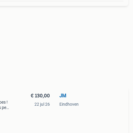
€ 130,00
JM
oes !
22 jul 26
Eindhoven
s per