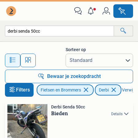
Brommers | Derbi
Sorteer op
Alle afstanden…
Bewaar je zoekopdracht
Filters
Fietsen en Brommers
Derbi
Verwijder
Derbi Senda 50cc
Bieden
Details