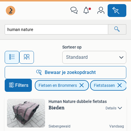
Fietsaccessoires | Fietstassen
Sorteer op
Alle afstanden…
Bewaar je zoekopdracht
Filters
Fietsen en Brommers
Fietstassen
Ve
Human Nature dubbele fietstas
Bieden
Details
Siebengewald
Vandaag