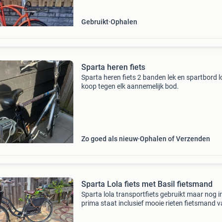
Gebruikt
Ophalen
Sparta heren fiets
Sparta heren fiets 2 banden lek en spartbord l
koop tegen elk aannemelijk bod.
Zo goed als nieuw
Ophalen of Verzenden
Sparta Lola fiets met Basil fietsmand
Sparta lola transportfiets gebruikt maar nog i
prima staat inclusief mooie rieten fietsmand 
het merk basil, de mand is zo goed als nieuw e
perfect voor het vervoeren van boodschappen