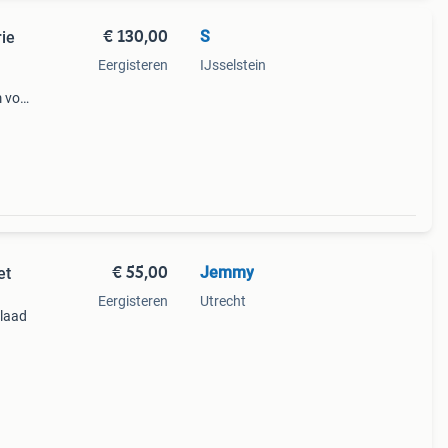
€ 130,00
S
rie
Eergisteren
IJsselstein
m voor
€ 55,00
Jemmy
et
Eergisteren
Utrecht
 laad