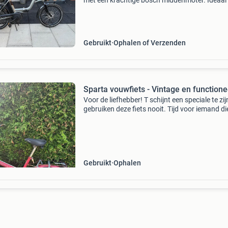
met een krachtige bosch middenmoter. Ideaal
forenzen of voor op vakantie. Beide fietsen zij
voorzien van achterzitjes, perfect voor het ver
Gebruikt
Ophalen of Verzenden
Sparta vouwfiets - Vintage en functione
Voor de liefhebber! T schijnt een speciale te zij
gebruiken deze fiets nooit. Tijd voor iemand di
hem een beetje opknapt. Ooit zei iemand dat 
niet voor minder dan 170 mag verkopen. Inmi
Gebruikt
Ophalen