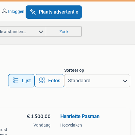
Inloggen
Plaats advertentie
lle afstanden…
Zoek
Sorteer op
Lijst
Foto’s
€ 1.500,00
Henriette Pasman
h
Vandaag
Hoevelaken
rust