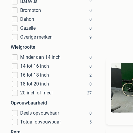
Batavus
2
Brompton
0
Dahon
0
Gazelle
0
Overige merken
9
Wielgrootte
Minder dan 14 inch
0
14 tot 16 inch
0
16 tot 18 inch
2
18 tot 20 inch
0
20 inch of meer
27
Opvouwbaarheid
Deels opvouwbaar
0
Totaal opvouwbaar
5
Rem