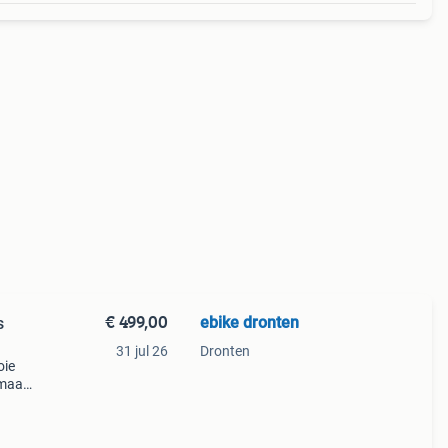
€ 499,00
ebike dronten
s
31 jul 26
Dronten
oie
emaat
oor