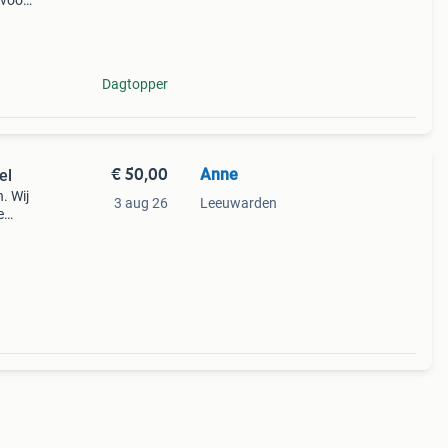
 voor
n
voer
Dagtopper
€ 50,00
Anne
el
n. Wij
3 aug 26
Leeuwarden
e
ik hem
d