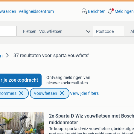
waarden
Veiligheidscentrum
Berichten
Meldingen
Fietsen | Vouwfietsen
A
37 resultaten
voor 'sparta vouwfiets'
en
Ontvang meldingen van
r je zoekopdracht
nieuwe zoekresultaten
Brommers
Vouwfietsen
Verwijder filters
2x Sparta D-Wiz vouwfietsen met Bosc
middenmoter
Te koop: sparta d-wiz vouwfietsen, beide uitge