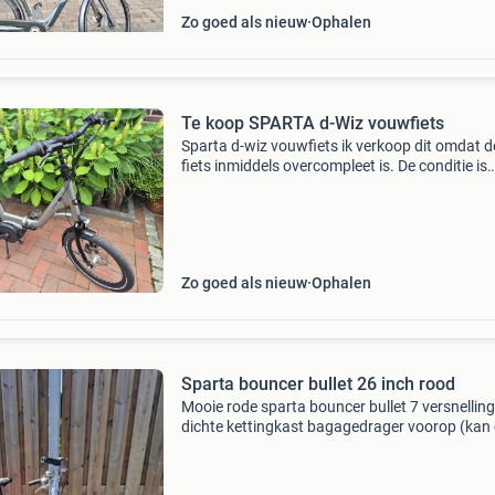
Zo goed als nieuw
Ophalen
Te koop SPARTA d-Wiz vouwfiets
Sparta d-wiz vouwfiets ik verkoop dit omdat d
fiets inmiddels overcompleet is. De conditie is
perfect, zie bijgaande recente
onderhoudspecificatie. Wordt compleet met l
geleverd.
Zo goed als nieuw
Ophalen
Sparta bouncer bullet 26 inch rood
Mooie rode sparta bouncer bullet 7 versnellin
dichte kettingkast bagagedrager voorop (kan 
ook weer af) voor en achter rollerbrakes band
zijn nog goed koplamp zit op dynamo 26 inch
framehoogte