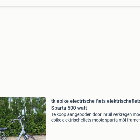
tk ebike electrische fiets elektrischefiet
Sparta 500 watt
Te koop aangeboden door inruil verkregen mo
ebike elektrischefiets mooie sparta m8i fram
56 actieradius +_ . 90Km in eco 🚵‍♂️🚵‍♂️🚵‍♂️. Nu v
€499,00 euro ❤️ zoek je een betaalbare eb