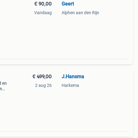
€ 90,00
Geert
Vandaag
Alphen aan den Rijn
€ 499,00
J.Hansma
d en
2 aug 26
Harkema
on