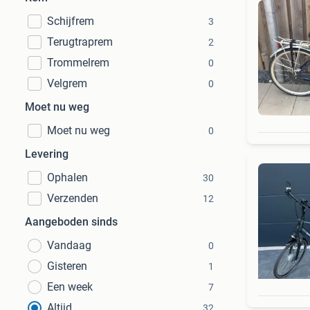
Schijfrem
3
Terugtraprem
2
Trommelrem
0
Velgrem
0
Moet nu weg
Moet nu weg
0
Levering
Ophalen
30
Verzenden
12
Aangeboden sinds
Vandaag
0
Gisteren
1
Een week
7
Altijd
32