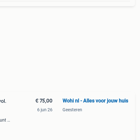
€ 75,00
Wohi nl - Alles voor jouw huis
ol.
6 jun 26
Geesteren
unt u
or uw
e, u