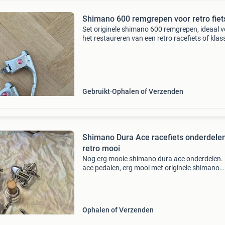
Shimano 600 remgrepen voor retro fiet
Set originele shimano 600 remgrepen, ideaal 
het restaureren van een retro racefiets of klas
stadsfiets. Ze zijn gebruikt, maar verkeren in 
staat en functioneren perfect.
Gebruikt
Ophalen of Verzenden
Shimano Dura Ace racefiets onderdele
retro mooi
Nog erg mooie shimano dura ace onderdelen.
ace pedalen, erg mooi met originele shimano
toeclips. Lopen nog soepel. Niet meer beschik
Dura ace fd-7403 voorderailleur zonder kleine
schadeplek.
Ophalen of Verzenden