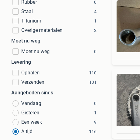
Rubber
0
Staal
4
Titanium
1
Overige materialen
2
Moet nu weg
Moet nu weg
0
Levering
Ophalen
110
Verzenden
101
Aangeboden sinds
Vandaag
0
Gisteren
1
Een week
9
Altijd
116