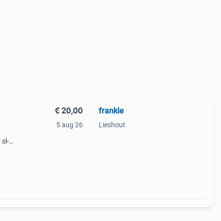
€ 20,00
frankie
+
5 aug 26
Lieshout
 sl-
ike