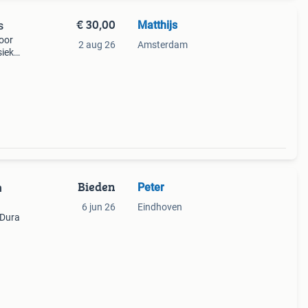
€ 30,00
Matthijs
s
voor
2 aug 26
Amsterdam
sieke
goede
Bieden
Peter
n
6 jun 26
Eindhoven
 Dura
baar.