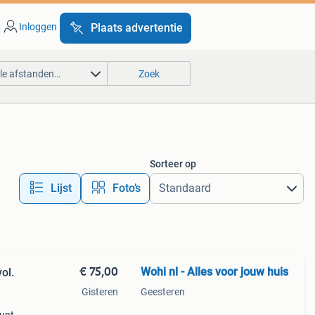
Inloggen
Plaats advertentie
lle afstanden…
Zoek
Sorteer op
Lijst
Foto’s
€ 75,00
Wohi nl - Alles voor jouw huis
ol.
Gisteren
Geesteren