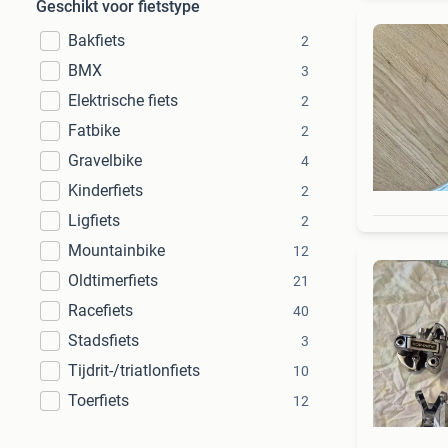
Geschikt voor fietstype
Bakfiets
2
BMX
3
Elektrische fiets
2
Fatbike
2
Gravelbike
4
Kinderfiets
2
Ligfiets
2
Mountainbike
12
Oldtimerfiets
21
Racefiets
40
Stadsfiets
3
Tijdrit-/triatlonfiets
10
Toerfiets
12