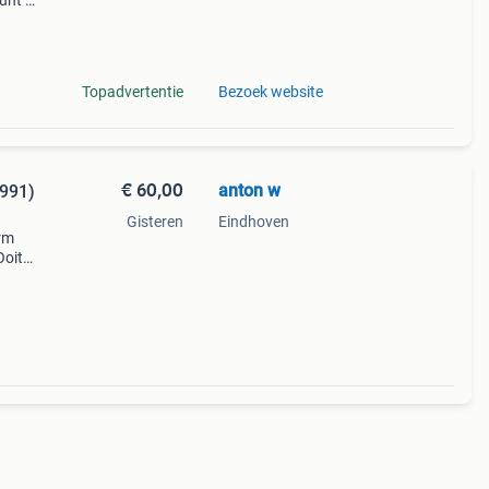
unt u
or uw
e, u
Topadvertentie
Bezoek website
€ 60,00
anton w
991)
Gisteren
Eindhoven
orm
Ooit
het