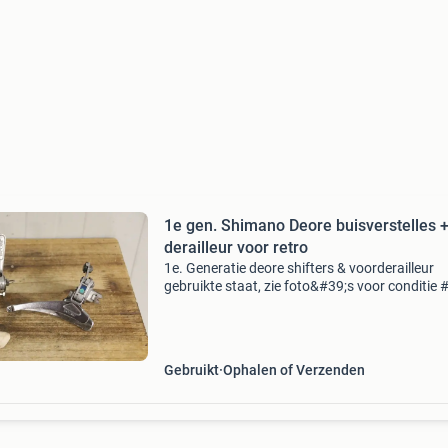
1e gen. Shimano Deore buisverstelles 
derailleur voor retro
1e. Generatie deore shifters & voorderailleur
gebruikte staat, zie foto&#39;s voor conditie #
de20 # fd-de10 vintage mtb / atb / mountainb
oldskool set prijs is voor 2 tezamen € 20
Gebruikt
Ophalen of Verzenden