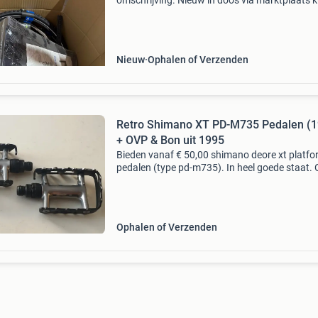
omschrijving. Nieuw in doos via marktplaats k
dit model met genoemde korting bestellen do
interesse kenbaar te maken op deze advertenti
ontvan
Nieuw
Ophalen of Verzenden
Retro Shimano XT PD-M735 Pedalen (1
+ OVP & Bon uit 1995
Bieden vanaf € 50,00 shimano deore xt platf
pedalen (type pd-m735). In heel goede staat. 
gekocht ter vervanging van klikpedalen, voor 
gemak, om met gewone schoenen te kunnen
fietsen i
Ophalen of Verzenden