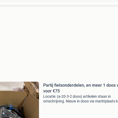
Partij fietsonderdelen, en meer 1 doos v
voor €75
Locatie: (a-20-3-2 doos) artikelen staan in
omschrijving. Nieuw in doos via marktplaats k
dit model met genoemde korting bestellen do
interesse kenbaar te maken op deze advertenti
ontvan