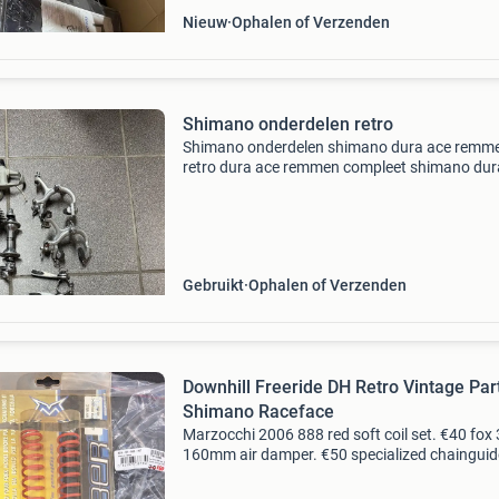
Nieuw
Ophalen of Verzenden
Shimano onderdelen retro
Shimano onderdelen shimano dura ace remm
retro dura ace remmen compleet shimano dur
voorderailleur retro fd7403 aanlas, gebruikte 
Dura ace achternaaf lage flens 28 spaaks dur
achter
Gebruikt
Ophalen of Verzenden
Downhill Freeride DH Retro Vintage Par
Shimano Raceface
Marzocchi 2006 888 red soft coil set. €40 fox
160mm air damper. €50 specialized chainguid
with iscg05 adapter plastic pin broken. €20 r
chaindog chainguide well used and altered