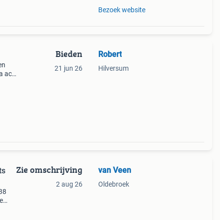
Bezoek website
Bieden
Robert
en
21 jun 26
Hilversum
a ace
staat.
a ace
Zie omschrijving
van Veen
ts
2 aug 26
Oldebroek
 38
e
oox