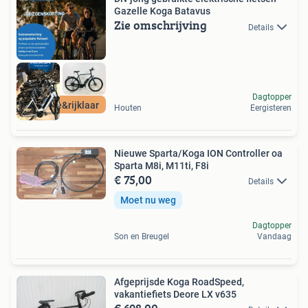
Gazelle Koga Batavus
Zie omschrijving
Details
Dagtopper
Garantie&rijklaar
Houten
Eergisteren
Nieuwe Sparta/Koga ION Controller oa
Sparta M8i, M11ti, F8i
€ 75,00
Details
Moet nu weg
Dagtopper
Son en Breugel
Vandaag
Afgeprijsde Koga RoadSpeed,
vakantiefiets Deore LX v635