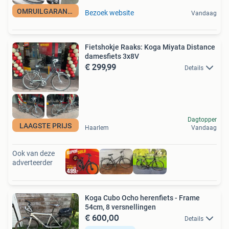
OMRUILGARANTIE
Bezoek website
Vandaag
Fietshokje Raaks: Koga Miyata Distance
damesfiets 3x8V
€ 299,99
Details
Dagtopper
LAAGSTE PRIJS
Haarlem
Vandaag
Ook van deze
adverteerder
Koga Cubo Ocho herenfiets - Frame
54cm, 8 versnellingen
€ 600,00
Details