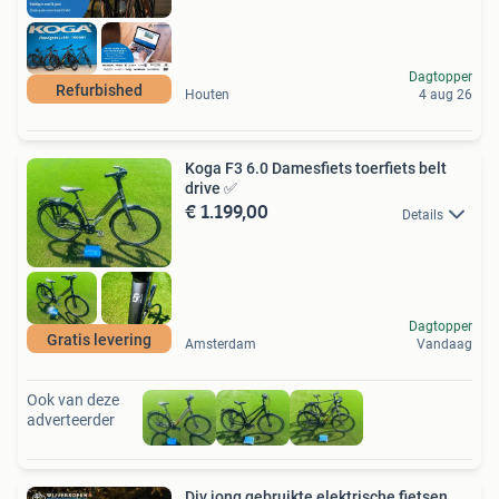
Dagtopper
Refurbished
Houten
4 aug 26
Koga F3 6.0 Damesfiets toerfiets belt
drive ✅
€ 1.199,00
Details
Dagtopper
Gratis levering
Amsterdam
Vandaag
Ook van deze
adverteerder
Div jong gebruikte elektrische fietsen