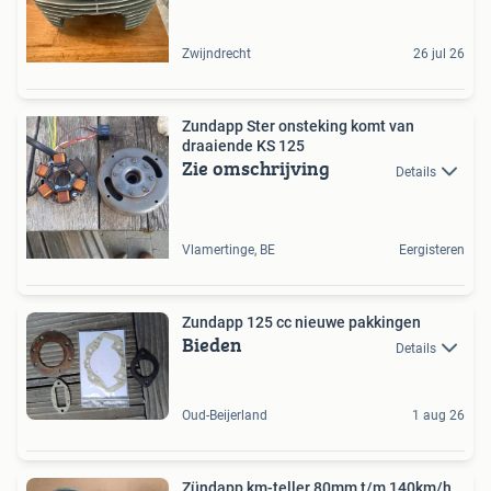
Zwijndrecht
26 jul 26
Zundapp Ster onsteking komt van
draaiende KS 125
Zie omschrijving
Details
Vlamertinge, BE
Eergisteren
Zundapp 125 cc nieuwe pakkingen
Bieden
Details
Oud-Beijerland
1 aug 26
Zündapp km-teller 80mm t/m 140km/h