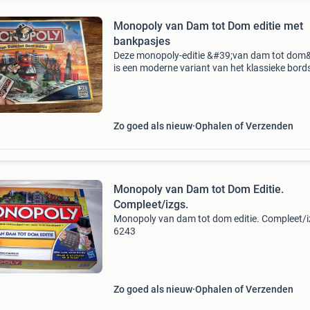
Monopoly van Dam tot Dom editie met
bankpasjes
Deze monopoly-editie &#39;van dam tot dom
is een moderne variant van het klassieke bords
waarbij je niet met contant geld betaalt, maar
bankpasjes en een elektronische bankautoma
Zo goed als nieuw
Ophalen of Verzenden
Monopoly van Dam tot Dom Editie.
Compleet/izgs.
Monopoly van dam tot dom editie. Compleet/i
6243
Zo goed als nieuw
Ophalen of Verzenden