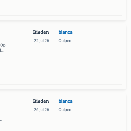
Bieden
bianca
22 jul 26
Gulpen
 Op
d
de
maat.
Bieden
bianca
26 jul 26
Gulpen