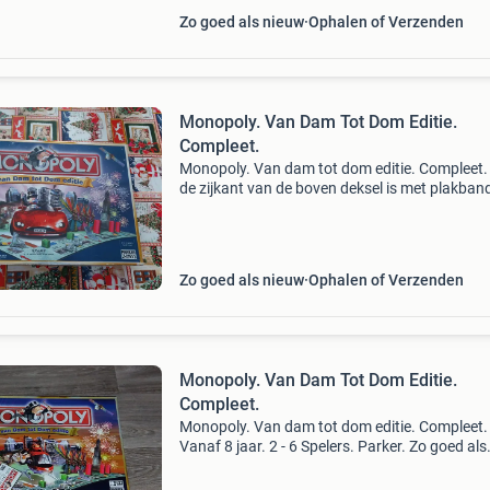
Zo goed als nieuw
Ophalen of Verzenden
Monopoly. Van Dam Tot Dom Editie.
Compleet.
Monopoly. Van dam tot dom editie. Compleet.
de zijkant van de boven deksel is met plakban
geplakt. Heb het zo gekocht bij iemand. Voor 
rest is het spel in orde. Met grijze betaalauto
Vanaf
Zo goed als nieuw
Ophalen of Verzenden
Monopoly. Van Dam Tot Dom Editie.
Compleet.
Monopoly. Van dam tot dom editie. Compleet.
Vanaf 8 jaar. 2 - 6 Spelers. Parker. Zo goed als
nieuw. Verzenden op eigen risico.