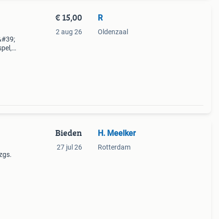
€ 15,00
R
2 aug 26
Oldenzaal
&#39;
pel,
 met
a
Bieden
H. Meelker
27 jul 26
Rotterdam
zgs.