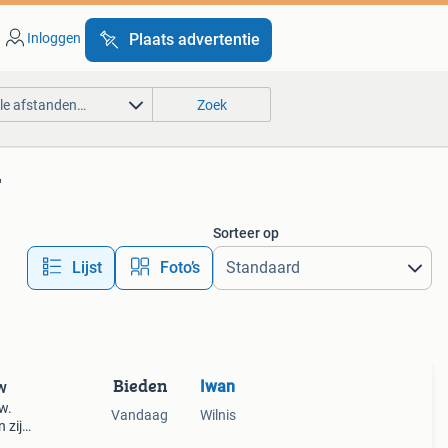
Inloggen
Plaats advertentie
lle afstanden…
Zoek
'
Sorteer op
Lijst
Foto’s
Bieden
Iwan
w
w.
Vandaag
Wilnis
n zijn