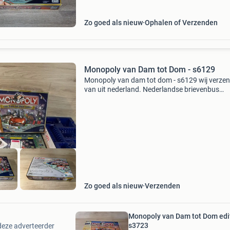
Zo goed als nieuw
Ophalen of Verzenden
Monopoly van Dam tot Dom - s6129
Monopoly van dam tot dom - s6129 wij verze
van uit nederland. Nederlandse brievenbus
pakketten zijn 4,2 thuis 6.95 Dhl punt 5.5 Belg
zendingen 11 tip er kunnen meerdere items in
pakket.
Zo goed als nieuw
Verzenden
Monopoly van Dam tot Dom edit
s3723
deze adverteerder