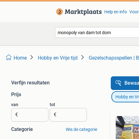
Help en info
Voor
Home
Hobby en Vrije tijd
Gezelschapsspellen | B
Verfijn resultaten
Bewaa
Prijs
Hobby en Vrij
van
tot
€
€
Categorie
Wis de categorie