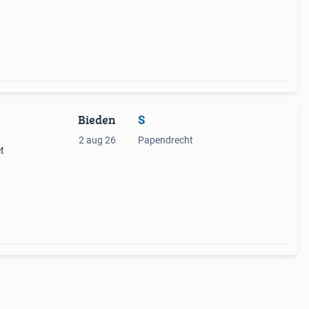
.
Bieden
S
2 aug 26
Papendrecht
t
aarwel