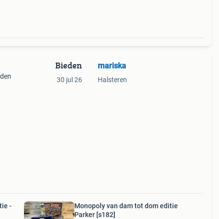
Bieden
mariska
nden
30 jul 26
Halsteren
ie
 eens
ie -
Monopoly van dam tot dom editie
Parker [s182]