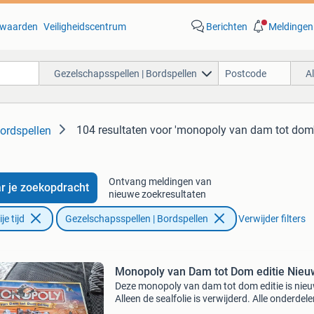
waarden
Veiligheidscentrum
Berichten
Meldingen
Gezelschapsspellen | Bordspellen
A
104 resultaten
voor 'monopoly van dam tot dom
ordspellen
Ontvang meldingen van
r je zoekopdracht
nieuwe zoekresultaten
e tijd
Gezelschapsspellen | Bordspellen
Verwijder filters
Monopoly van Dam tot Dom editie Nieu
Deze monopoly van dam tot dom editie is nieu
Alleen de sealfolie is verwijderd. Alle onderdele
verder nog geseald. Inclusief elektronische