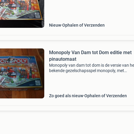
bankpaslezer voor een moderne speelervaring
Perfect
Nieuw
Ophalen of Verzenden
Monopoly Van Dam tot Dom editie met
pinautomaat
Monopoly van dam tot dom is de versie van he
bekende gezelschapsspel monopoly, met
eigentijdse pionnen en nieuwe locaties. Zeg v
tegen het tellen van grote sommen geld of
bankbiljetten die wegw
Zo goed als nieuw
Ophalen of Verzenden