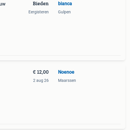
Bieden
bianca
euw
Eergisteren
Gulpen
€ 12,00
Noenoe
2 aug 26
Maarssen