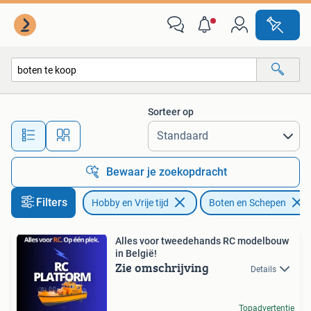
Modelbouw | Boten en Schepen
Sorteer op
Alle afstanden…
Bewaar je zoekopdracht
Filters
Hobby en Vrije tijd
Boten en Schepen
Alles voor tweedehands RC modelbouw
in België!
Zie omschrijving
Details
Topadvertentie