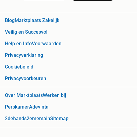
Blog
Marktplaats Zakelijk
Veilig en Succesvol
Help en Info
Voorwaarden
Privacyverklaring
Cookiebeleid
Privacyvoorkeuren
Over Marktplaats
Werken bij
Perskamer
Adevinta
2dehands
2ememain
Sitemap