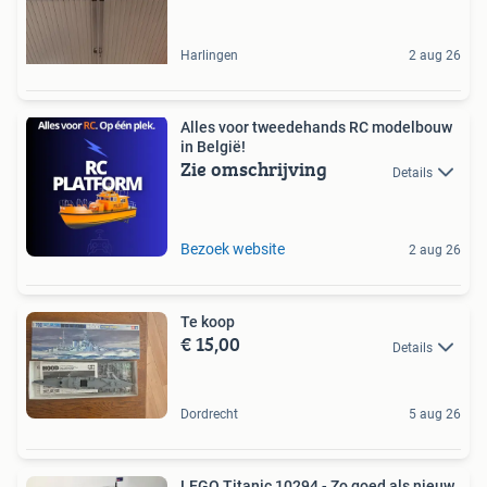
Harlingen
2 aug 26
Alles voor tweedehands RC modelbouw
in België!
Zie omschrijving
Details
Bezoek website
2 aug 26
Te koop
€ 15,00
Details
Dordrecht
5 aug 26
LEGO Titanic 10294 - Zo goed als nieuw