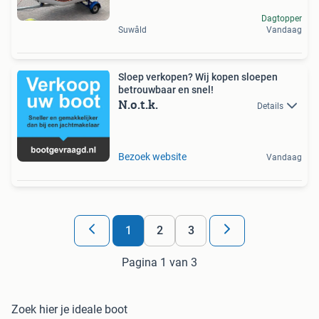
Dagtopper
Suwâld
Vandaag
Sloep verkopen? Wij kopen sloepen
betrouwbaar en snel!
N.o.t.k.
Details
Bezoek website
Vandaag
1
2
3
Pagina 1 van 3
Zoek hier je ideale boot