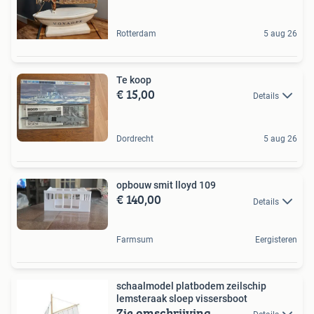
Rotterdam
5 aug 26
Te koop
€ 15,00
Details
Dordrecht
5 aug 26
opbouw smit lloyd 109
€ 140,00
Details
Farmsum
Eergisteren
schaalmodel platbodem zeilschip
lemsteraak sloep vissersboot
Zie omschrijving