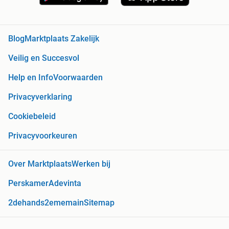
Blog
Marktplaats Zakelijk
Veilig en Succesvol
Help en Info
Voorwaarden
Privacyverklaring
Cookiebeleid
Privacyvoorkeuren
Over Marktplaats
Werken bij
Perskamer
Adevinta
2dehands
2ememain
Sitemap