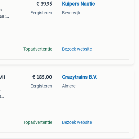
€ 39,95
Kuipers Nautic
 *
Eergisteren
Beverwijk
aal:
e
er 5-
Topadvertentie
Bezoek website
€ 185,00
Crazytrains B.V.
VII
Eergisteren
Almere
–
e
g?
Topadvertentie
Bezoek website