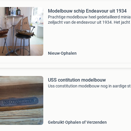
Modelbouw schip Endeavour uit 1934
Prachtige modelbouw heel gedetailleerd minia
zeiljacht van de endeavour uit 1934. Het jacht 
van hout. Maat boot totaal 70 cm incl kiel 52 
bootruimte hoogte 54 cm. Alleen ophalen svp
zichtbaa
Nieuw
Ophalen
USS contitution modelbouw
Uss constitution modelbouw nog in aardige s
Gebruikt
Ophalen of Verzenden