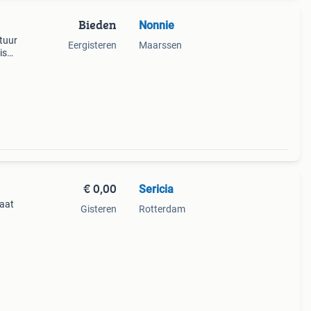
Bieden
Nonnie
tuur
Eergisteren
Maarssen
is
cm
€ 0,00
Sericia
taat
Gisteren
Rotterdam