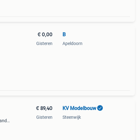
€ 0,00
B
Gisteren
Apeldoorn
€ 89,40
KV Modelbouw
Gisteren
Steenwijk
land
lse
el