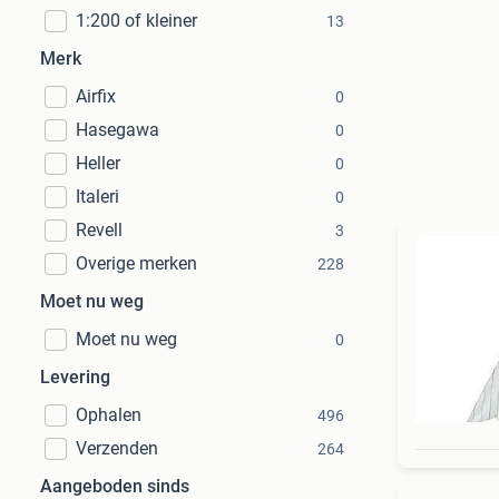
1:200 of kleiner
13
Merk
Airfix
0
Hasegawa
0
Heller
0
Italeri
0
Revell
3
Overige merken
228
Moet nu weg
Moet nu weg
0
Levering
Ophalen
496
Verzenden
264
Aangeboden sinds