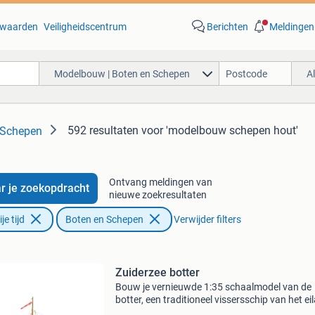
waarden
Veiligheidscentrum
Berichten
Meldingen
Modelbouw | Boten en Schepen
A
592 resultaten
voor 'modelbouw schepen hout'
 Schepen
Ontvang meldingen van
r je zoekopdracht
nieuwe zoekresultaten
e tijd
Boten en Schepen
Verwijder filters
Zuiderzee botter
Bouw je vernieuwde 1:35 schaalmodel van de
botter, een traditioneel vissersschip van het ei
marken. De constructie met behulp van een va