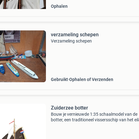
Ophalen
verzameling schepen
Verzameling schepen
Gebruikt
Ophalen of Verzenden
Zuiderzee botter
Bouw je vernieuwde 1:35 schaalmodel van de
botter, een traditioneel vissersschip van het ei
marken. De constructie met behulp van een va
kiel en frames brengt de montage van het mod
dichter b