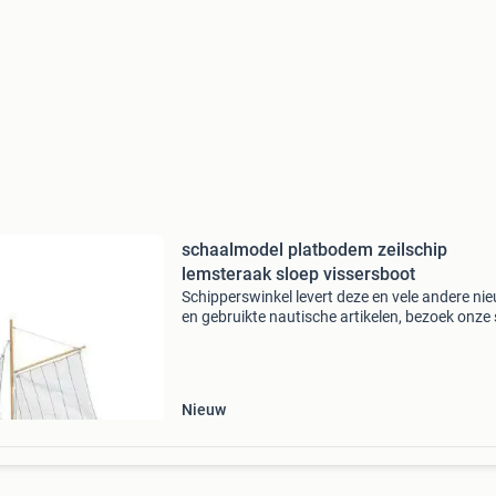
schaalmodel platbodem zeilschip
lemsteraak sloep vissersboot
Schipperswinkel levert deze en vele andere ni
en gebruikte nautische artikelen, bezoek onze s
www.schipperswinkel.nl voor meer info, prijze
afbeeldingen. Wij leveren o.a; (een kleine ops
Nieuw