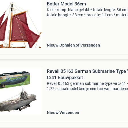
Botter Model 36cm
Kleur romp: blanc gelakt * totale lengte: 36 cm
totale hoogte: 33 cm * breedte: 11 cm * materi
hout * let op: dit is geen bouwpakket. Alleen d
mast moet nog worden geplaatst, wat ongeve
10
Nieuw
Ophalen of Verzenden
Revell 05163 German Submarine Type 
C/41 Bouwpakket
Revell 05163 german submarine type vii c/41 
1:72 schaalmodel ben je een fan van maritiem
geschiedenis of modelbouw met een uitdagin
Met het revell 05163 bouwpakket maak je een
indrukwekkende repl
Nieuw
Verzenden