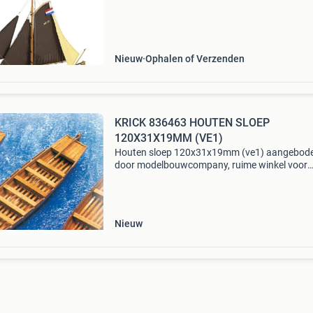
kiel en frames brengt de montage van het mod
dichter b
Nieuw
Ophalen of Verzenden
KRICK 836463 HOUTEN SLOEP
120X31X19MM (VE1)
Houten sloep 120x31x19mm (ve1) aangebod
door modelbouwcompany, ruime winkel voor
modelbouw!
Nieuw