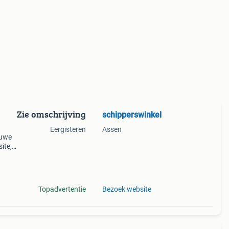
Zie omschrijving
schipperswinkel
Eergisteren
Assen
euwe
ite,
n en
om
Topadvertentie
Bezoek website