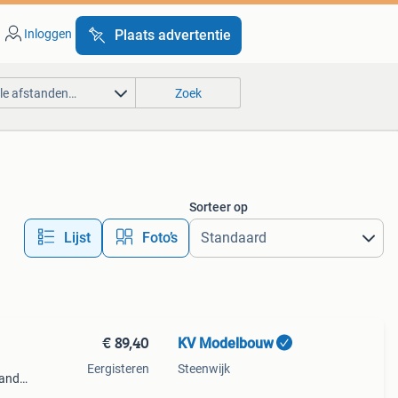
Inloggen
Plaats advertentie
lle afstanden…
Zoek
Sorteer op
Lijst
Foto’s
€ 89,40
KV Modelbouw
Eergisteren
Steenwijk
land
lse