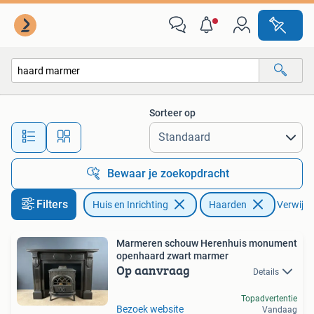
Haarden
Sorteer op
Alle afstanden…
Bewaar je zoekopdracht
Filters
Huis en Inrichting
Haarden
Verwijder
Marmeren schouw Herenhuis monument
openhaard zwart marmer
Op aanvraag
Details
Topadvertentie
Bezoek website
Vandaag