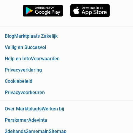
Blog
Marktplaats Zakelijk
Veilig en Succesvol
Help en Info
Voorwaarden
Privacyverklaring
Cookiebeleid
Privacyvoorkeuren
Over Marktplaats
Werken bij
Perskamer
Adevinta
2dehands
2ememain
Sitemap